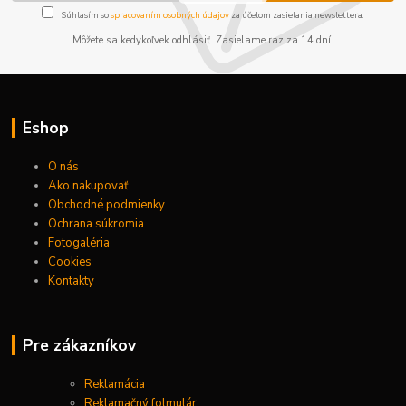
Súhlasím so
spracovaním osobných údajov
za účelom zasielania newslettera.
Môžete sa kedykoľvek odhlásiť. Zasielame raz za 14 dní.
Eshop
O nás
Ako nakupovať
Obchodné podmienky
Ochrana súkromia
Fotogaléria
Cookies
Kontakty
Pre zákazníkov
Reklamácia
Reklamačný folmulár