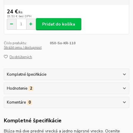
24 €
/
ks
19,51 €
bez DPH
Pridať do košíka
Číslo produktu:
050-So-KR-110
Strážiť cenu / dostupnosť
Do obľúbených
Kompletné špecifikácie
Hodnotenie
2
Komentáre
0
Kompletné špecifikácie
Blúza má dve predné vrecká a jedno náprsné vrecko. Oceníte