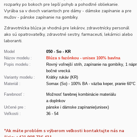
rozparky po bokoch pre lepší pohyb a pohodlné obliekanie.
Vyrába sa v dvoch variantoch pre dámy - dámske zapínanie a pre
mužov - pánske zapínanie na gombíky.
Zdravotnícka blúza je vhodná pre lekárov, zdravotnícky personál
ako sú opatrovateľky, zdravotné sestry, farmaceuti, lekárnici alebo
laboranti.
Model
050 - So - KR
Názov modelu :
Blúza s fazónkou - unisex 100% bavlna
Popis modelu :
Rovný voľnejší strih, zapínanie na gombíky, 1 nápr
bočné vrecká
Varianty modelu :
Krátky rukáv (KR)
Materiál :
Somax (So) - 100% BA - väzba keper, pranie 60°C
Farebnosť :
Možnosť farebnej kombinácie materiálu
a doplnkov
Určené pre :
pánske i dámske zapínanie(unisex)
Veľkosti :
36 - 54
*Ak máte problém s výberom veľkosti kontaktujte nás na