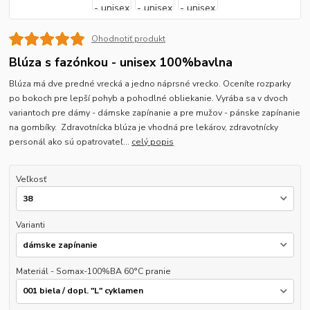
Ohodnotiť produkt
Blúza s fazónkou - unisex 100%bavlna
Blúza má dve predné vrecká a jedno náprsné vrecko. Oceníte rozparky
po bokoch pre lepší pohyb a pohodlné obliekanie. Vyrába sa v dvoch
variantoch pre dámy - dámske zapínanie a pre mužov - pánske zapínanie
na gombíky. Zdravotnícka blúza je vhodná pre lekárov, zdravotnícky
personál ako sú opatrovateľ...
celý popis
Veľkosť
Varianti
Materiál - Somax-100%BA 60°C pranie