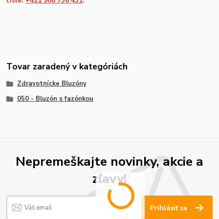
čísle:
+421 908 736 431
.
Tovar zaradený v kategóriách
Zdravotnícke Bluzóny
050 - Bluzón s fazónkou
Nepremeškajte novinky, akcie a
zľavy!
Prihlásiť sa