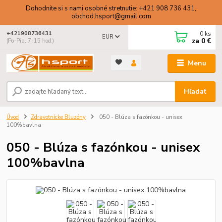
Dohodnite si s nami osobné stretnutie: +421 908 736 431,
obchod.hsport@gmail.com
0
ks
+421908736431
EUR
za
0 €
(Po-Pia, 7-15 hod.)
Menu
Hľadať
Úvod
Zdravotnícke Bluzóny
050 - Blúza s fazónkou - unisex
100%bavlna
050 - Blúza s fazónkou - unisex
100%bavlna