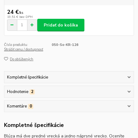
24 €
/
ks
19,51 €
bez DPH
Pridať do košíka
Číslo produktu:
050-So-KR-126
Strážiť cenu / dostupnosť
Do obľúbených
Kompletné špecifikácie
Hodnotenie
2
Komentáre
0
Kompletné špecifikácie
Blúza má dve predné vrecká a jedno náprsné vrecko. Oceníte