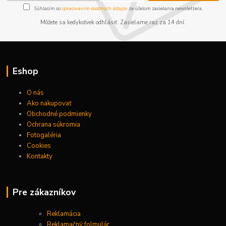
Súhlasím so
spracovaním osobných údajov
za účelom zasielania newslettera.
Môžete sa kedykoľvek odhlásiť. Zasielame raz za 14 dní.
Eshop
O nás
Ako nakupovať
Obchodné podmienky
Ochrana súkromia
Fotogaléria
Cookies
Kontakty
Pre zákazníkov
Reklamácia
Reklamačný folmulár