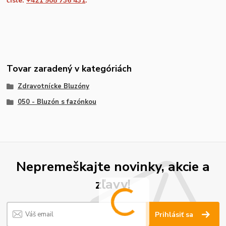
čísle:
+421 908 736 431
.
Tovar zaradený v kategóriách
Zdravotnícke Bluzóny
050 - Bluzón s fazónkou
Nepremeškajte novinky, akcie a
zľavy!
Prihlásiť sa