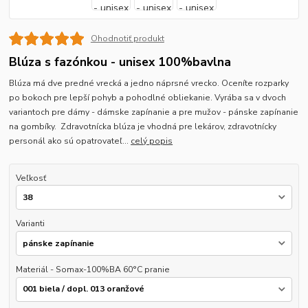
Ohodnotiť produkt
Blúza s fazónkou - unisex 100%bavlna
Blúza má dve predné vrecká a jedno náprsné vrecko. Oceníte rozparky
po bokoch pre lepší pohyb a pohodlné obliekanie. Vyrába sa v dvoch
variantoch pre dámy - dámske zapínanie a pre mužov - pánske zapínanie
na gombíky. Zdravotnícka blúza je vhodná pre lekárov, zdravotnícky
personál ako sú opatrovateľ...
celý popis
Veľkosť
Varianti
Materiál - Somax-100%BA 60°C pranie