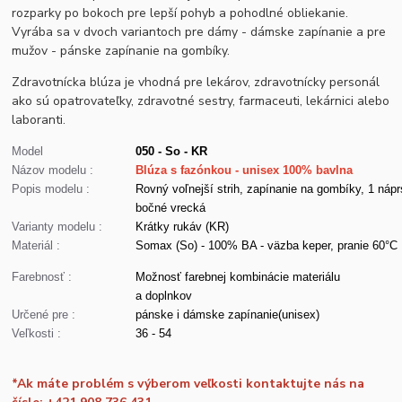
rozparky po bokoch pre lepší pohyb a pohodlné obliekanie.
Vyrába sa v dvoch variantoch pre dámy - dámske zapínanie a pre
mužov - pánske zapínanie na gombíky.
Zdravotnícka blúza je vhodná pre lekárov, zdravotnícky personál
ako sú opatrovateľky, zdravotné sestry, farmaceuti, lekárnici alebo
laboranti.
Model
050 - So - KR
Názov modelu :
Blúza s fazónkou - unisex 100% bavlna
Popis modelu :
Rovný voľnejší strih, zapínanie na gombíky, 1 nápr
bočné vrecká
Varianty modelu :
Krátky rukáv (KR)
Materiál :
Somax (So) - 100% BA - väzba keper, pranie 60°C
Farebnosť :
Možnosť farebnej kombinácie materiálu
a doplnkov
Určené pre :
pánske i dámske zapínanie(unisex)
Veľkosti :
36 - 54
*Ak máte problém s výberom veľkosti kontaktujte nás na