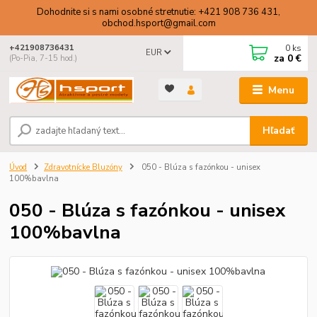
Dohodnite si s nami osobné stretnutie: +421 908 736 431,
obchod.hsport@gmail.com
0
ks
+421908736431
EUR
za
0 €
(Po-Pia, 7-15 hod.)
Menu
Hľadať
Úvod
Zdravotnícke Bluzóny
050 - Blúza s fazónkou - unisex
100%bavlna
050 - Blúza s fazónkou - unisex
100%bavlna