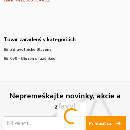
čísle:
+421 908 736 431
.
Tovar zaradený v kategóriách
Zdravotnícke Bluzóny
050 - Bluzón s fazónkou
Nepremeškajte novinky, akcie a
zľavy!
Prihlásiť sa