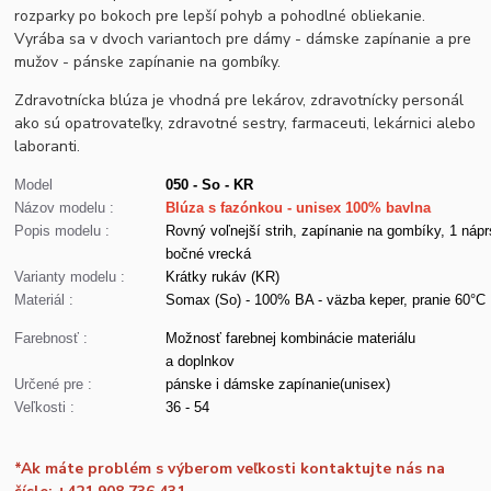
rozparky po bokoch pre lepší pohyb a pohodlné obliekanie.
Vyrába sa v dvoch variantoch pre dámy - dámske zapínanie a pre
mužov - pánske zapínanie na gombíky.
Zdravotnícka blúza je vhodná pre lekárov, zdravotnícky personál
ako sú opatrovateľky, zdravotné sestry, farmaceuti, lekárnici alebo
laboranti.
Model
050 - So - KR
Názov modelu :
Blúza s fazónkou - unisex 100% bavlna
Popis modelu :
Rovný voľnejší strih, zapínanie na gombíky, 1 nápr
bočné vrecká
Varianty modelu :
Krátky rukáv (KR)
Materiál :
Somax (So) - 100% BA - väzba keper, pranie 60°C
Farebnosť :
Možnosť farebnej kombinácie materiálu
a doplnkov
Určené pre :
pánske i dámske zapínanie(unisex)
Veľkosti :
36 - 54
*Ak máte problém s výberom veľkosti kontaktujte nás na