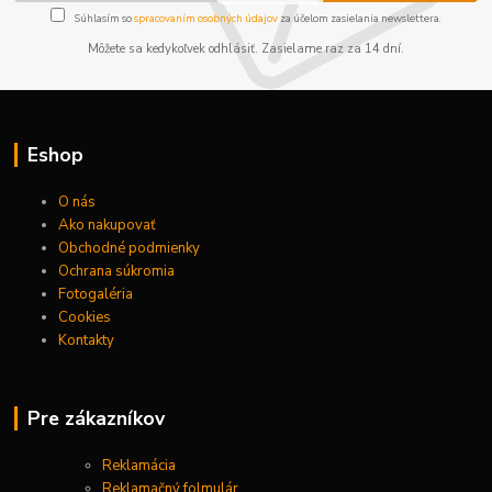
Súhlasím so
spracovaním osobných údajov
za účelom zasielania newslettera.
Môžete sa kedykoľvek odhlásiť. Zasielame raz za 14 dní.
Eshop
O nás
Ako nakupovať
Obchodné podmienky
Ochrana súkromia
Fotogaléria
Cookies
Kontakty
Pre zákazníkov
Reklamácia
Reklamačný folmulár