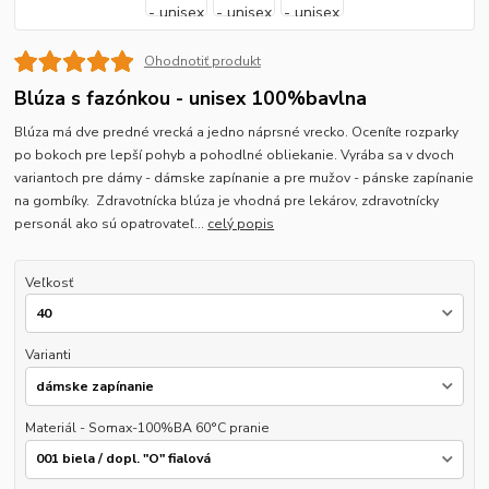
Ohodnotiť produkt
Blúza s fazónkou - unisex 100%bavlna
Blúza má dve predné vrecká a jedno náprsné vrecko. Oceníte rozparky
po bokoch pre lepší pohyb a pohodlné obliekanie. Vyrába sa v dvoch
variantoch pre dámy - dámske zapínanie a pre mužov - pánske zapínanie
na gombíky. Zdravotnícka blúza je vhodná pre lekárov, zdravotnícky
personál ako sú opatrovateľ...
celý popis
Veľkosť
Varianti
Materiál - Somax-100%BA 60°C pranie