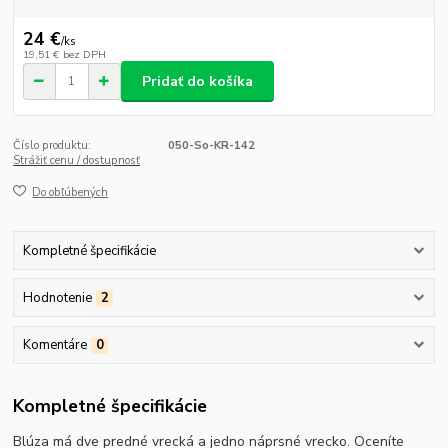
24 €
/
ks
19,51 €
bez DPH
Pridať do košíka
Číslo produktu:
050-So-KR-142
Strážiť cenu / dostupnosť
Do obľúbených
Kompletné špecifikácie
Hodnotenie
2
Komentáre
0
Kompletné špecifikácie
Blúza má dve predné vrecká a jedno náprsné vrecko. Oceníte