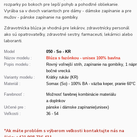
rozparky po bokoch pre lepší pohyb a pohodlné obliekanie.
Vyrába sa v dvoch variantoch pre dámy - dámske zapínanie a pre
mužov - pánske zapínanie na gombíky.
Zdravotnícka blúza je vhodná pre lekárov, zdravotnícky personál
ako sú opatrovateľky, zdravotné sestry, farmaceuti, lekárnici alebo
laboranti.
Model
050 - So - KR
Názov modelu :
Blúza s fazónkou - unisex 100% bavlna
Popis modelu :
Rovný voľnejší strih, zapínanie na gombíky, 1 nápr
bočné vrecká
Varianty modelu :
Krátky rukáv (KR)
Materiál :
Somax (So) - 100% BA - väzba keper, pranie 60°C
Farebnosť :
Možnosť farebnej kombinácie materiálu
a doplnkov
Určené pre :
pánske i dámske zapínanie(unisex)
Veľkosti :
36 - 54
*Ak máte problém s výberom veľkosti kontaktujte nás na