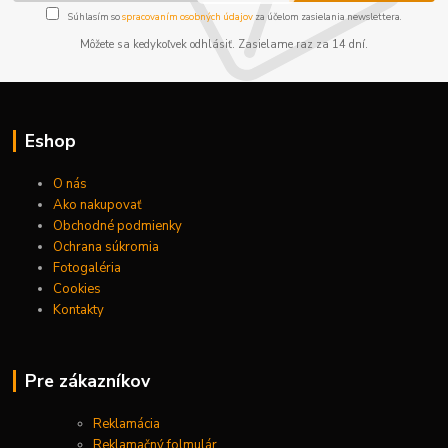
Súhlasím so
spracovaním osobných údajov
za účelom zasielania newslettera.
Môžete sa kedykoľvek odhlásiť. Zasielame raz za 14 dní.
Eshop
O nás
Ako nakupovať
Obchodné podmienky
Ochrana súkromia
Fotogaléria
Cookies
Kontakty
Pre zákazníkov
Reklamácia
Reklamačný folmulár