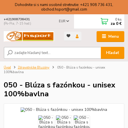
Dohodnite si s nami osobné stretnutie: +421 908 736 431,
obchod.hsport@gmail.com
0
ks
+421908736431
EUR
za
0 €
(Po-Pia, 7-15 hod.)
Menu
Hľadať
Úvod
Zdravotnícke Bluzóny
050 - Blúza s fazónkou - unisex
100%bavlna
050 - Blúza s fazónkou - unisex
100%bavlna