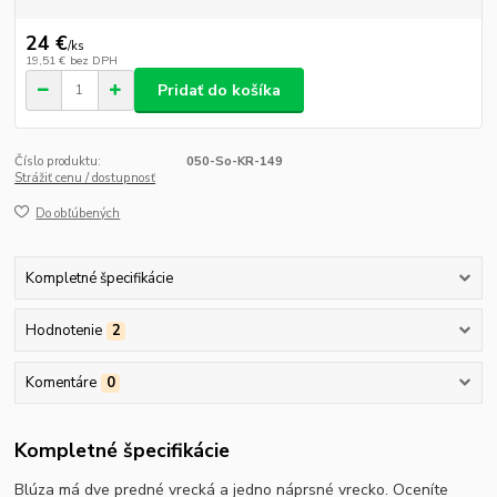
24 €
/
ks
19,51 €
bez DPH
Pridať do košíka
Číslo produktu:
050-So-KR-149
Strážiť cenu / dostupnosť
Do obľúbených
Kompletné špecifikácie
Hodnotenie
2
Komentáre
0
Kompletné špecifikácie
Blúza má dve predné vrecká a jedno náprsné vrecko. Oceníte