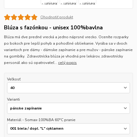
Ohodnotiť produkt
Blúza s fazónkou - unisex 100%bavlna
Blúza má dve predné vrecká a jedno náprsné vrecko. Oceníte rozparky
po bokoch pre lepší pohyb a pohodlné obliekanie. Vyrába sa v dvoch
variantoch pre dámy - dámske zapínanie a pre mužov - pánske zapínanie
na gombíky. Zdravotnícka blúza je vhodná pre lekárov, zdravotnícky
personál ako sú opatrovateľ...
celý popis
Veľkosť
Varianti
Materiál - Somax-100%BA 60°C pranie