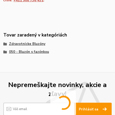
čísle:
+421 908 736 431
.
Tovar zaradený v kategóriách
Zdravotnícke Bluzóny
050 - Bluzón s fazónkou
Nepremeškajte novinky, akcie a
zľavy!
Prihlásiť sa