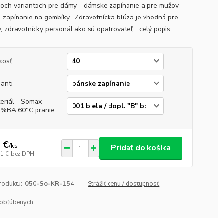
voch variantoch pre dámy - dámske zapínanie a pre mužov -
 zapínanie na gombíky. Zdravotnícka blúza je vhodná pre
v, zdravotnícky personál ako sú opatrovateľ...
celý popis
kosť
ianti
eriál - Somax-
%BA 60°C pranie
 €
/
ks
Pridať do košíka
51 €
bez DPH
roduktu:
050-So-KR-154
Strážiť cenu / dostupnosť
obľúbených