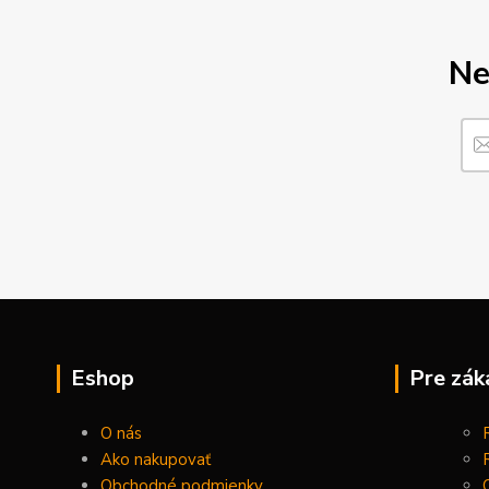
Ne
Eshop
Pre zák
O nás
Ako nakupovať
Obchodné podmienky