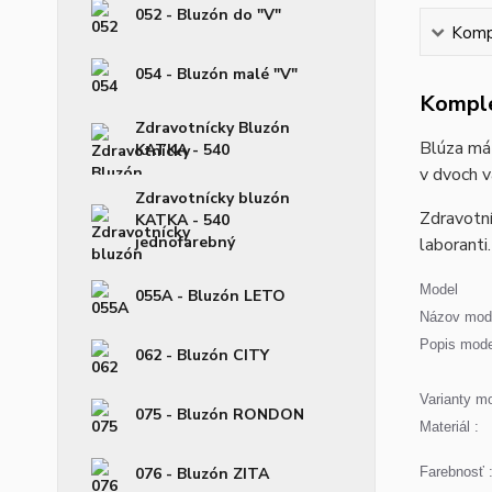
052 - Bluzón do "V"
Kompl
054 - Bluzón malé "V"
Komple
Zdravotnícky Bluzón
Blúza má 
KATKA - 540
v dvoch v
Zdravotnícky bluzón
Zdravotní
KATKA - 540
jednofarebný
laboranti.
Model
055A - Bluzón LETO
Názov mode
Popis mode
062 - Bluzón CITY
Varianty mo
075 - Bluzón RONDON
Materiál :
076 - Bluzón ZITA
Farebnosť 