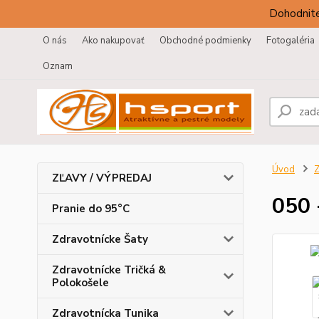
Dohodnite
O nás
Ako nakupovať
Obchodné podmienky
Fotogaléria
Oznam
Úvod
Z
ZĽAVY / VÝPREDAJ
050 
Pranie do 95°C
Zdravotnícke Šaty
Zdravotnícke Tričká &
Polokošele
Zdravotnícka Tunika