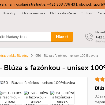
 si s nami osobné stretnutie: +421 908 736 431, obchod.hsport
Kontakty
Ochrana súkromia
Platba a doručenie
Cookies
Preda
Neviet
Hľadať
+421
(Po-Pi
dravotnícke Bluzóny
050 - Blúza s fazónkou - unisex 100%bavlna
- Blúza s fazónkou - unisex 10
Blúz
Blúza 
rozpar