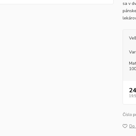
sa v d
pánske
lekáro
Veľ
Var
Mat
100
24
19,
Číslo p
Do 