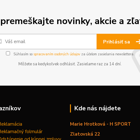
premeškajte novinky, akcie a zľa
Prihlásiť sa
Súhlasím so
spracovaním osobných údajov
za účelom zasielania newslettera.
Môžete sa kedykoľvek odhlásiť. Zasielame raz za 14 dní.
azníkov
Kde nás nájdete
Reklamácia
Marie Hrotková - H SPORT
Reklamačný folmulár
Zlatovská 22
Odstúpenie od kúpnej zmluvy