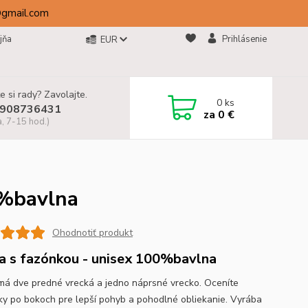
@gmail.com
jňa
Prihlásenie
EUR
e si rady? Zavolajte.
0
ks
908736431
za
0 €
a, 7-15 hod.)
0%bavlna
Ohodnotiť produkt
a s fazónkou - unisex 100%bavlna
má dve predné vrecká a jedno náprsné vrecko. Oceníte
ky po bokoch pre lepší pohyb a pohodlné obliekanie. Vyrába