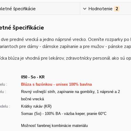
etné špecifikácie
Hodnotenie
2
tné špecifikácie
dve predné vrecká a jedno náprsné vrecko. Oceníte rozparky po 
ariantoch pre dámy - dámske zapínanie a pre mužov - pánske zap
cka blúza je vhodná pre lekárov, zdravotnícky personál ako sú opa
050 - So - KR
lu :
Blúza s fazónkou - unisex 100% bavlna
lu :
Rovný voľnejší strih, zapínanie na gombíky, 1 náprsné a 2
bočné vrecká
delu :
Krátky rukáv (KR)
Somax (So) - 100% BA - väzba keper, pranie 60°C
:
Možnosť farebnej kombinácie materiálu