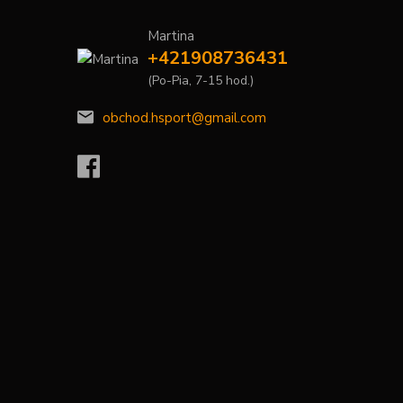
Martina
+421908736431
(Po-Pia, 7-15 hod.)
obchod.hsport@gmail.com