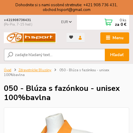
Dohodnite si s nami osobné stretnutie: +421 908 736 431,
obchod.hsport@gmail.com
0
ks
+421908736431
EUR
za
0 €
(Po-Pia, 7-15 hod.)
Menu
Hľadať
Úvod
Zdravotnícke Bluzóny
050 - Blúza s fazónkou - unisex
100%bavlna
050 - Blúza s fazónkou - unisex
100%bavlna