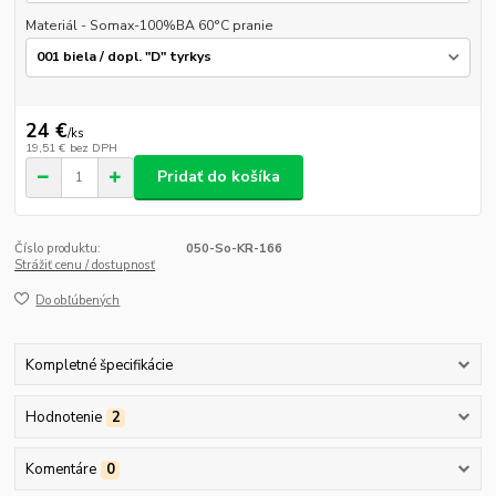
Materiál - Somax-100%BA 60°C pranie
24 €
/
ks
19,51 €
bez DPH
Pridať do košíka
Číslo produktu:
050-So-KR-166
Strážiť cenu / dostupnosť
Do obľúbených
Kompletné špecifikácie
Hodnotenie
2
Komentáre
0