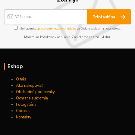
Prihlásiť sa
Súhlasím so
spracovaním osobných údajov
za účelom zasielania newslettera.
Môžete sa kedykoľvek odhlásiť. Zasielame raz za 14 dní.
Eshop
O nás
Ako nakupovať
Obchodné podmienky
Ochrana súkromia
Fotogaléria
Cookies
Kontakty