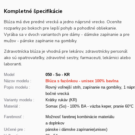
Kompletné špecifikácie
Blúza má dve predné vrecká a jedno náprsné vrecko. Oceníte
rozparky po bokoch pre lepší pohyb a pohodlné obliekanie.
Vyrába sa v dvoch variantoch pre dámy - dámske zapínanie a pre
mužov - pánske zapínanie na gombíky.
Zdravotnícka blúza je vhodná pre lekárov, zdravotnícky personál
ako sú opatrovateľky, zdravotné sestry, farmaceuti, lekárnici alebo
laboranti.
Model
050 - So - KR
Názov modelu :
Blúza s fazónkou - unisex 100% bavlna
Popis modelu :
Rovný voľnejší strih, zapínanie na gombíky, 1 nápr
bočné vrecká
Varianty modelu :
Krátky rukáv (KR)
Materiál :
Somax (So) - 100% BA - väzba keper, pranie 60°C
Farebnosť :
Možnosť farebnej kombinácie materiálu
a doplnkov
Určené pre :
pánske i dámske zapínanie(unisex)