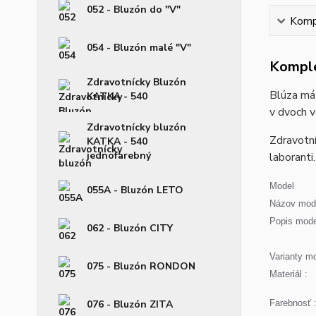
052 - Bluzón do "V"
Kompl
054 - Bluzón malé "V"
Komple
Zdravotnícky Bluzón
Blúza má 
KATKA - 540
v dvoch v
Zdravotnícky bluzón
Zdravotní
KATKA - 540
jednofarebný
laboranti.
Model
055A - Bluzón LETO
Názov mode
Popis mode
062 - Bluzón CITY
Varianty mo
075 - Bluzón RONDON
Materiál :
076 - Bluzón ZITA
Farebnosť 