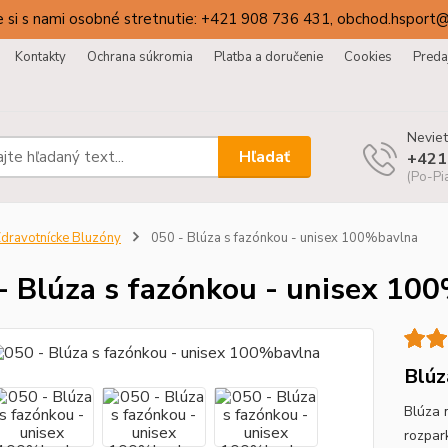
 si s nami osobné stretnutie: +421 908 736 431, obchod.hsport
Kontakty
Ochrana súkromia
Platba a doručenie
Cookies
Preda
Neviet
Hľadať
+421
(Po-Pi
dravotnícke Bluzóny
050 - Blúza s fazónkou - unisex 100%bavlna
- Blúza s fazónkou - unisex 10
Blúz
Blúza 
rozpar