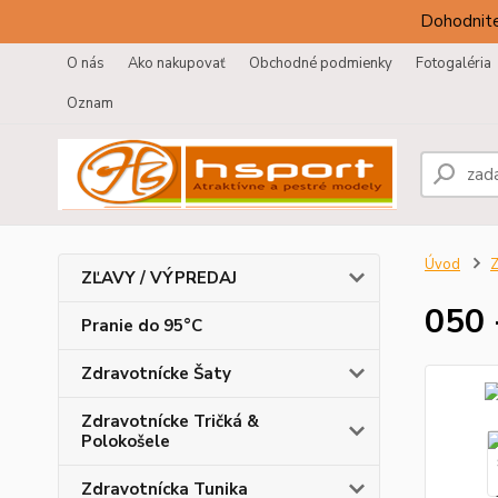
Dohodnite
O nás
Ako nakupovať
Obchodné podmienky
Fotogaléria
Oznam
Úvod
Z
ZĽAVY / VÝPREDAJ
050 
Pranie do 95°C
Zdravotnícke Šaty
Zdravotnícke Tričká &
Polokošele
Zdravotnícka Tunika