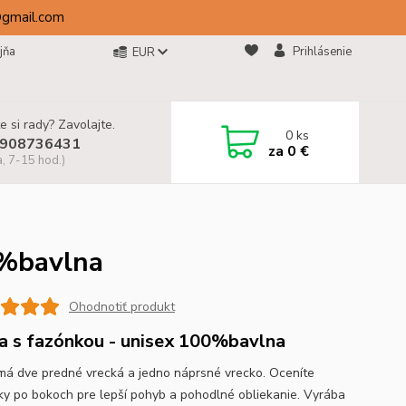
@gmail.com
jňa
Prihlásenie
EUR
e si rady? Zavolajte.
0
ks
908736431
za
0 €
a, 7-15 hod.)
0%bavlna
Ohodnotiť produkt
a s fazónkou - unisex 100%bavlna
má dve predné vrecká a jedno náprsné vrecko. Oceníte
ky po bokoch pre lepší pohyb a pohodlné obliekanie. Vyrába