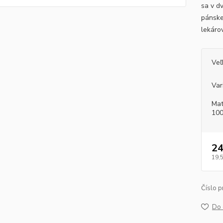
sa v d
pánske
lekáro
Veľ
Var
Mat
100
24
19,
Číslo p
Do 