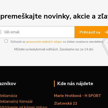
premeškajte novinky, akcie a zľa
Prihlásiť sa
Súhlasím so
spracovaním osobných údajov
za účelom zasielania newslettera.
Môžete sa kedykoľvek odhlásiť. Zasielame raz za 14 dní.
azníkov
Kde nás nájdete
Reklamácia
Marie Hrotková - H SPORT
Reklamačný folmulár
Zlatovská 22
Odstúpenie od kúpnej zmluvy