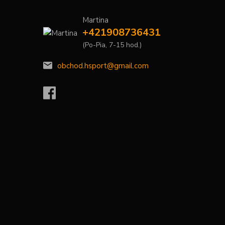
Martina
+421908736431
(Po-Pia, 7-15 hod.)
obchod.hsport@gmail.com