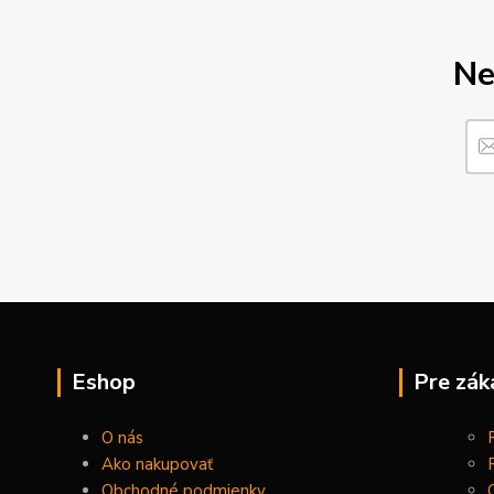
Ne
Eshop
Pre zák
O nás
Ako nakupovať
Obchodné podmienky