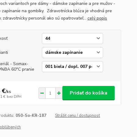
voch variantoch pre dámy - dámske zapínanie a pre mužov -
 zapínanie na gombíky. Zdravotnícka blúza je vhodná pre
v, zdravotnícky personál ako sú opatrovateľ...
celý popis
kosť
ianti
eriál - Somax-
%BA 60°C pranie
 €
/
ks
Pridať do košíka
51 €
bez DPH
roduktu:
050-So-KR-187
Strážiť cenu / dostupnosť
obľúbených