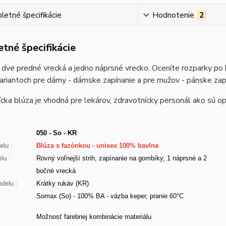
etné špecifikácie
Hodnotenie
2
tné špecifikácie
dve predné vrecká a jedno náprsné vrecko. Oceníte rozparky po 
ariantoch pre dámy - dámske zapínanie a pre mužov - pánske zap
cka blúza je vhodná pre lekárov, zdravotnícky personál ako sú opa
050 - So - KR
lu :
Blúza s fazónkou - unisex 100% bavlna
lu :
Rovný voľnejší strih, zapínanie na gombíky, 1 náprsné a 2
bočné vrecká
delu :
Krátky rukáv (KR)
Somax (So) - 100% BA - väzba keper, pranie 60°C
:
Možnosť farebnej kombinácie materiálu