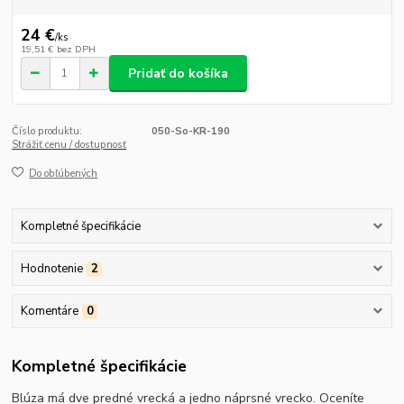
24 €
/
ks
19,51 €
bez DPH
Pridať do košíka
Číslo produktu:
050-So-KR-190
Strážiť cenu / dostupnosť
Do obľúbených
Kompletné špecifikácie
Hodnotenie
2
Komentáre
0
Kompletné špecifikácie
Blúza má dve predné vrecká a jedno náprsné vrecko. Oceníte