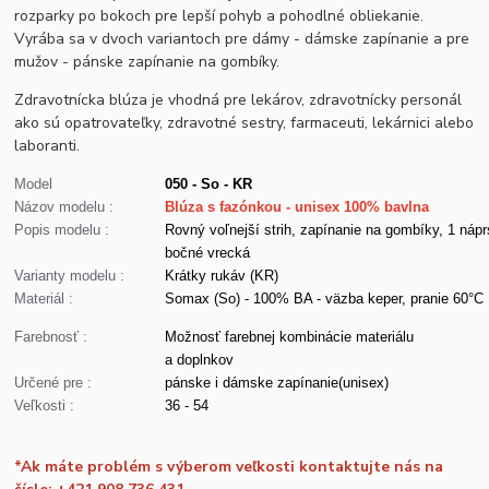
rozparky po bokoch pre lepší pohyb a pohodlné obliekanie.
Vyrába sa v dvoch variantoch pre dámy - dámske zapínanie a pre
mužov - pánske zapínanie na gombíky.
Zdravotnícka blúza je vhodná pre lekárov, zdravotnícky personál
ako sú opatrovateľky, zdravotné sestry, farmaceuti, lekárnici alebo
laboranti.
Model
050 - So - KR
Názov modelu :
Blúza s fazónkou - unisex 100% bavlna
Popis modelu :
Rovný voľnejší strih, zapínanie na gombíky, 1 nápr
bočné vrecká
Varianty modelu :
Krátky rukáv (KR)
Materiál :
Somax (So) - 100% BA - väzba keper, pranie 60°C
Farebnosť :
Možnosť farebnej kombinácie materiálu
a doplnkov
Určené pre :
pánske i dámske zapínanie(unisex)
Veľkosti :
36 - 54
*Ak máte problém s výberom veľkosti kontaktujte nás na