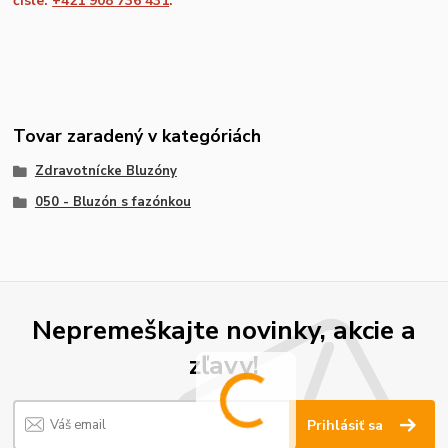
čísle:
+421 908 736 431
.
Tovar zaradený v kategóriách
Zdravotnícke Bluzóny
050 - Bluzón s fazónkou
Nepremeškajte novinky, akcie a
zľavy!
Prihlásiť sa