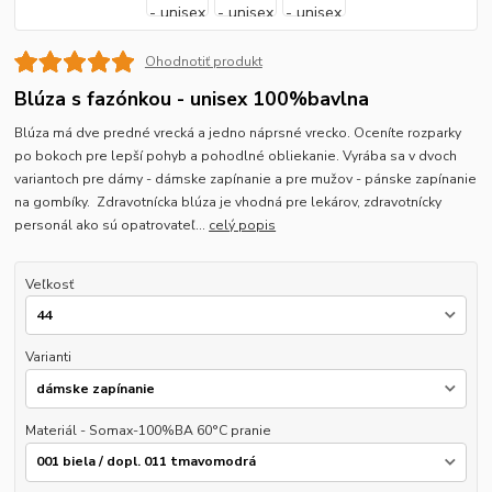
Ohodnotiť produkt
Blúza s fazónkou - unisex 100%bavlna
Blúza má dve predné vrecká a jedno náprsné vrecko. Oceníte rozparky
po bokoch pre lepší pohyb a pohodlné obliekanie. Vyrába sa v dvoch
variantoch pre dámy - dámske zapínanie a pre mužov - pánske zapínanie
na gombíky. Zdravotnícka blúza je vhodná pre lekárov, zdravotnícky
personál ako sú opatrovateľ...
celý popis
Veľkosť
Varianti
Materiál - Somax-100%BA 60°C pranie