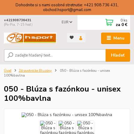
Dohodnite si s nami osobné stretnutie: +421 908 736 431,
obchod.hsport@gmail.com
0
ks
+421908736431
EUR
za
0 €
(Po-Pia, 7-15 hod.)
Menu
Hľadať
Úvod
Zdravotnícke Bluzóny
050 - Blúza s fazónkou - unisex
100%bavlna
050 - Blúza s fazónkou - unisex
100%bavlna