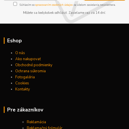
Súhlasím so
spracovaním osobných údajov
za účelom zasielania newslettera.
Môžete sa kedykoľvek odhlásiť. Zasielame raz za 14 dní.
Eshop
O nás
Ako nakupovať
Obchodné podmienky
Ochrana súkromia
Fotogaléria
Cookies
Kontakty
Pre zákazníkov
Reklamácia
Reklamačný folmulár