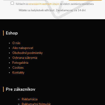
Súhlasím so
spracovaním osobných údajov
za účelom zasielania newslettera.
Môžete sa kedykoľvek odhlásiť. Zasielame raz za 14 dní.
Eshop
O nás
Ako nakupovať
Obchodné podmienky
Ochrana súkromia
Fotogaléria
Cookies
Kontakty
Pre zákazníkov
Reklamácia
Reklamačný folmulár