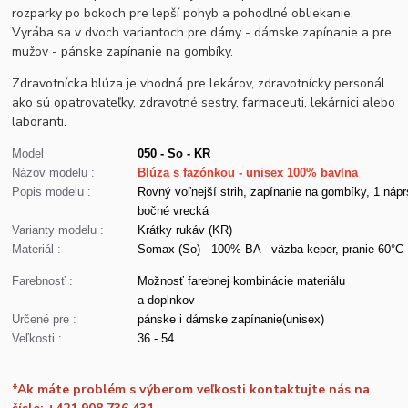
rozparky po bokoch pre lepší pohyb a pohodlné obliekanie.
Vyrába sa v dvoch variantoch pre dámy - dámske zapínanie a pre
mužov - pánske zapínanie na gombíky.
Zdravotnícka blúza je vhodná pre lekárov, zdravotnícky personál
ako sú opatrovateľky, zdravotné sestry, farmaceuti, lekárnici alebo
laboranti.
Model
050 - So - KR
Názov modelu :
Blúza s fazónkou - unisex 100% bavlna
Popis modelu :
Rovný voľnejší strih, zapínanie na gombíky, 1 nápr
bočné vrecká
Varianty modelu :
Krátky rukáv (KR)
Materiál :
Somax (So) - 100% BA - väzba keper, pranie 60°C
Farebnosť :
Možnosť farebnej kombinácie materiálu
a doplnkov
Určené pre :
pánske i dámske zapínanie(unisex)
Veľkosti :
36 - 54
*Ak máte problém s výberom veľkosti kontaktujte nás na