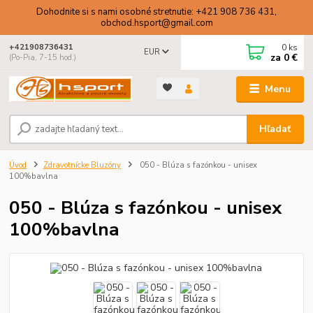
Dohodnite si s nami osobné stretnutie: +421 908 736 431,
obchod.hsport@gmail.com
0
ks
+421908736431
EUR
za
0 €
(Po-Pia, 7-15 hod.)
Menu
Hľadať
Úvod
Zdravotnícke Bluzóny
050 - Blúza s fazónkou - unisex
100%bavlna
050 - Blúza s fazónkou - unisex
100%bavlna