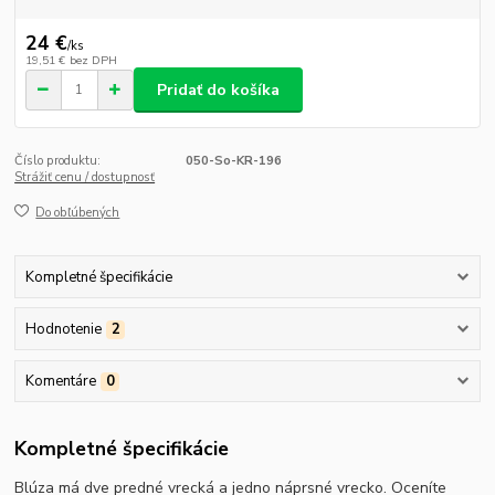
24 €
/
ks
19,51 €
bez DPH
Pridať do košíka
Číslo produktu:
050-So-KR-196
Strážiť cenu / dostupnosť
Do obľúbených
Kompletné špecifikácie
Hodnotenie
2
Komentáre
0
Kompletné špecifikácie
Blúza má dve predné vrecká a jedno náprsné vrecko. Oceníte