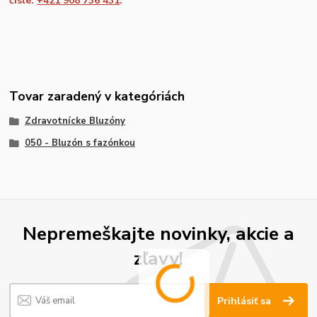
čísle:
+421 908 736 431
.
Tovar zaradený v kategóriách
Zdravotnícke Bluzóny
050 - Bluzón s fazónkou
Nepremeškajte novinky, akcie a
zľavy!
Prihlásiť sa