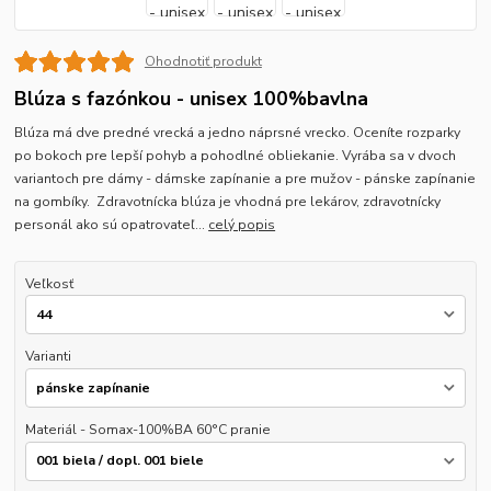
Ohodnotiť produkt
Blúza s fazónkou - unisex 100%bavlna
Blúza má dve predné vrecká a jedno náprsné vrecko. Oceníte rozparky
po bokoch pre lepší pohyb a pohodlné obliekanie. Vyrába sa v dvoch
variantoch pre dámy - dámske zapínanie a pre mužov - pánske zapínanie
na gombíky. Zdravotnícka blúza je vhodná pre lekárov, zdravotnícky
personál ako sú opatrovateľ...
celý popis
Veľkosť
Varianti
Materiál - Somax-100%BA 60°C pranie