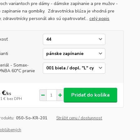
voch variantoch pre dámy - dámske zapínanie a pre mužov -
 zapínanie na gombíky. Zdravotnícka blúza je vhodná pre
v, zdravotnícky personál ako sú opatrovateľ...
celý popis
kosť
ianti
eriál - Somax-
%BA 60°C pranie
 €
/
ks
Pridať do košíka
51 €
bez DPH
roduktu:
050-So-KR-201
Strážiť cenu / dostupnosť
obľúbených