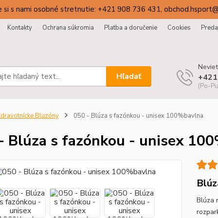
 si s nami osobné stretnutie: +421 908 736 431, obchod.hsport
Kontakty
Ochrana súkromia
Platba a doručenie
Cookies
Preda
Neviet
Hľadať
+421
(Po-Pi
dravotnícke Bluzóny
050 - Blúza s fazónkou - unisex 100%bavlna
- Blúza s fazónkou - unisex 10
Blúz
Blúza 
rozpar