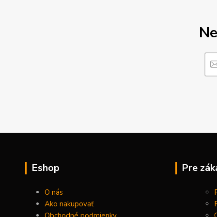
Ne
Eshop
Pre zák
O nás
Ako nakupovať
Obchodné podmienky