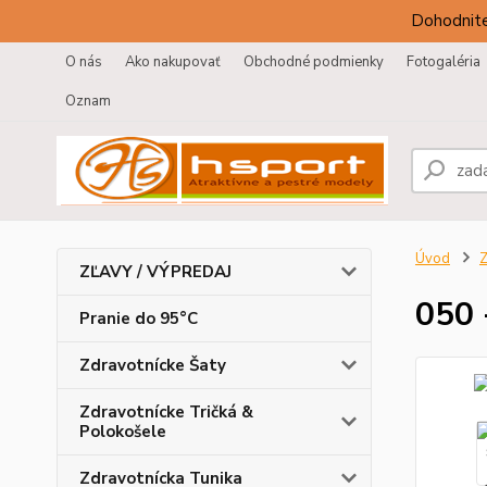
Dohodnite
O nás
Ako nakupovať
Obchodné podmienky
Fotogaléria
Oznam
Úvod
Z
ZĽAVY / VÝPREDAJ
050 
Pranie do 95°C
Zdravotnícke Šaty
Zdravotnícke Tričká &
Polokošele
Zdravotnícka Tunika