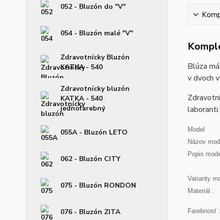
052 - Bluzón do "V"
Kompl
054 - Bluzón malé "V"
Komple
Zdravotnícky Bluzón
Blúza má 
KATKA - 540
v dvoch v
Zdravotnícky bluzón
Zdravotní
KATKA - 540
jednofarebný
laboranti.
Model
055A - Bluzón LETO
Názov mode
Popis mode
062 - Bluzón CITY
Varianty mo
075 - Bluzón RONDON
Materiál :
076 - Bluzón ZITA
Farebnosť 