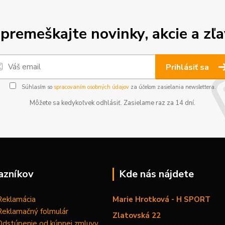
premeškajte novinky, akcie a zľa
Prihlásiť sa
Súhlasím so
spracovaním osobných údajov
za účelom zasielania newslettera.
Môžete sa kedykoľvek odhlásiť. Zasielame raz za 14 dní.
azníkov
Kde nás nájdete
Reklamácia
Marie Hrotková - H SPORT
Reklamačný folmulár
Zlatovská 22
Odstúpenie od kúpnej zmluvy