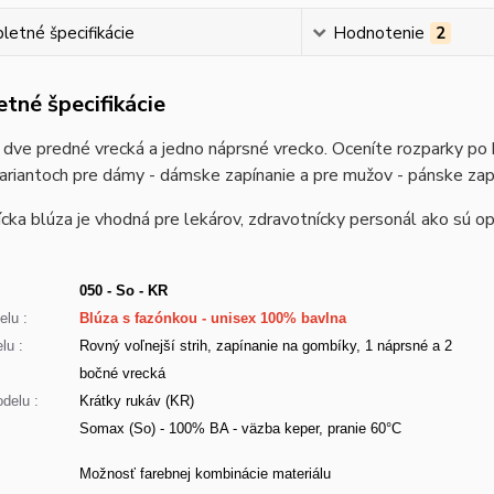
etné špecifikácie
Hodnotenie
2
tné špecifikácie
dve predné vrecká a jedno náprsné vrecko. Oceníte rozparky po 
ariantoch pre dámy - dámske zapínanie a pre mužov - pánske zap
cka blúza je vhodná pre lekárov, zdravotnícky personál ako sú opa
050 - So - KR
lu :
Blúza s fazónkou - unisex 100% bavlna
lu :
Rovný voľnejší strih, zapínanie na gombíky, 1 náprsné a 2
bočné vrecká
delu :
Krátky rukáv (KR)
Somax (So) - 100% BA - väzba keper, pranie 60°C
:
Možnosť farebnej kombinácie materiálu