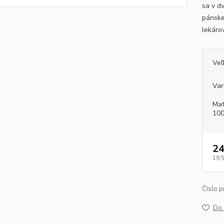
sa v d
pánske
lekáro
Veľ
Var
Mat
100
24
19,
Číslo p
Do 