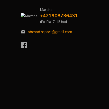
Martina
+421908736431
(Po-Pia, 7-15 hod.)
obchod.hsport@gmail.com