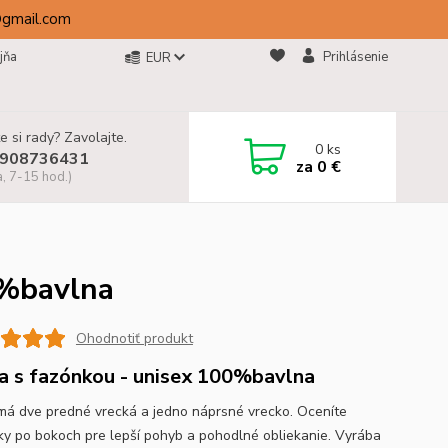
@gmail.com
jňa
Prihlásenie
EUR
e si rady? Zavolajte.
0
ks
908736431
za
0 €
a, 7-15 hod.)
0%bavlna
Ohodnotiť produkt
a s fazónkou - unisex 100%bavlna
má dve predné vrecká a jedno náprsné vrecko. Oceníte
ky po bokoch pre lepší pohyb a pohodlné obliekanie. Vyrába