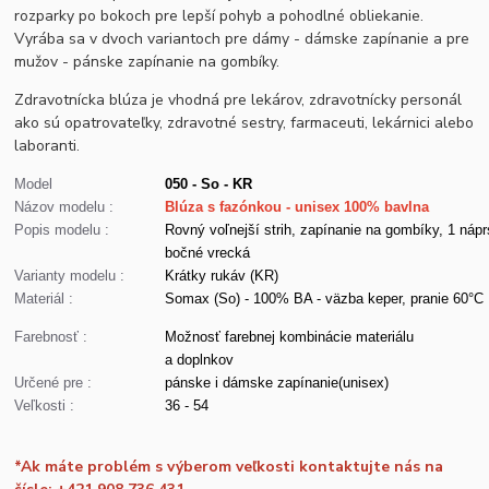
rozparky po bokoch pre lepší pohyb a pohodlné obliekanie.
Vyrába sa v dvoch variantoch pre dámy - dámske zapínanie a pre
mužov - pánske zapínanie na gombíky.
Zdravotnícka blúza je vhodná pre lekárov, zdravotnícky personál
ako sú opatrovateľky, zdravotné sestry, farmaceuti, lekárnici alebo
laboranti.
Model
050 - So - KR
Názov modelu :
Blúza s fazónkou - unisex 100% bavlna
Popis modelu :
Rovný voľnejší strih, zapínanie na gombíky, 1 nápr
bočné vrecká
Varianty modelu :
Krátky rukáv (KR)
Materiál :
Somax (So) - 100% BA - väzba keper, pranie 60°C
Farebnosť :
Možnosť farebnej kombinácie materiálu
a doplnkov
Určené pre :
pánske i dámske zapínanie(unisex)
Veľkosti :
36 - 54
*Ak máte problém s výberom veľkosti kontaktujte nás na