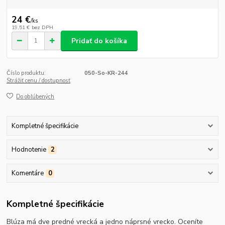
24 €
/
ks
19,51 €
bez DPH
Pridať do košíka
Číslo produktu:
050-So-KR-244
Strážiť cenu / dostupnosť
Do obľúbených
Kompletné špecifikácie
Hodnotenie
2
Komentáre
0
Kompletné špecifikácie
Blúza má dve predné vrecká a jedno náprsné vrecko. Oceníte