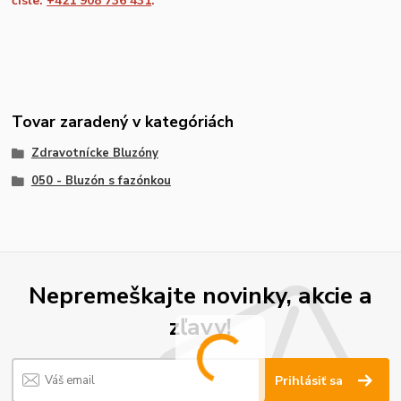
čísle:
+421 908 736 431
.
Tovar zaradený v kategóriách
Zdravotnícke Bluzóny
050 - Bluzón s fazónkou
Nepremeškajte novinky, akcie a
zľavy!
Prihlásiť sa