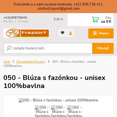
Dohodnite si s nami osobné stretnutie: +421 908 736 431,
obchod.hsport@gmail.com
0
ks
+421908736431
EUR
za
0 €
(Po-Pia, 7-15 hod.)
Menu
Hľadať
Úvod
Zdravotnícke Bluzóny
050 - Blúza s fazónkou - unisex
100%bavlna
050 - Blúza s fazónkou - unisex
100%bavlna