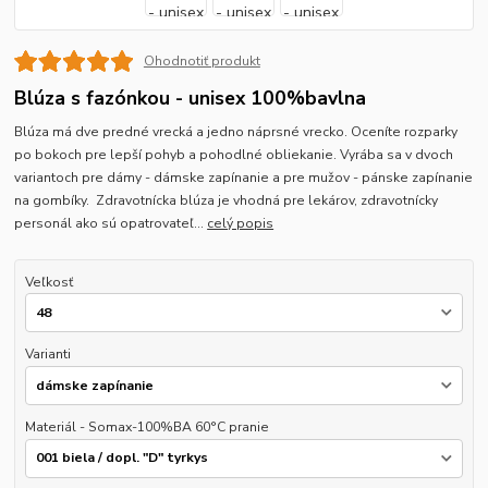
Ohodnotiť produkt
Blúza s fazónkou - unisex 100%bavlna
Blúza má dve predné vrecká a jedno náprsné vrecko. Oceníte rozparky
po bokoch pre lepší pohyb a pohodlné obliekanie. Vyrába sa v dvoch
variantoch pre dámy - dámske zapínanie a pre mužov - pánske zapínanie
na gombíky. Zdravotnícka blúza je vhodná pre lekárov, zdravotnícky
personál ako sú opatrovateľ...
celý popis
Veľkosť
Varianti
Materiál - Somax-100%BA 60°C pranie