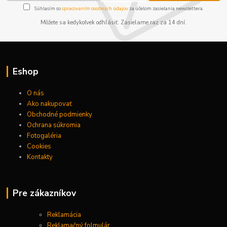
Súhlasím so
spracovaním osobných údajov
za účelom zasielania newslettera.
Môžete sa kedykoľvek odhlásiť. Zasielame raz za 14 dní.
Eshop
O nás
Ako nakupovať
Obchodné podmienky
Ochrana súkromia
Fotogaléria
Cookies
Kontakty
Pre zákazníkov
Reklamácia
Reklamačný folmulár