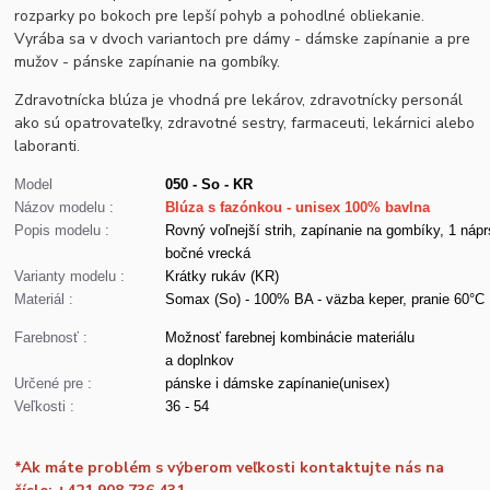
rozparky po bokoch pre lepší pohyb a pohodlné obliekanie.
Vyrába sa v dvoch variantoch pre dámy - dámske zapínanie a pre
mužov - pánske zapínanie na gombíky.
Zdravotnícka blúza je vhodná pre lekárov, zdravotnícky personál
ako sú opatrovateľky, zdravotné sestry, farmaceuti, lekárnici alebo
laboranti.
Model
050 - So - KR
Názov modelu :
Blúza s fazónkou - unisex 100% bavlna
Popis modelu :
Rovný voľnejší strih, zapínanie na gombíky, 1 nápr
bočné vrecká
Varianty modelu :
Krátky rukáv (KR)
Materiál :
Somax (So) - 100% BA - väzba keper, pranie 60°C
Farebnosť :
Možnosť farebnej kombinácie materiálu
a doplnkov
Určené pre :
pánske i dámske zapínanie(unisex)
Veľkosti :
36 - 54
*Ak máte problém s výberom veľkosti kontaktujte nás na