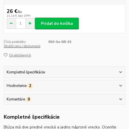
26 €
/
ks
21,14 €
bez DPH
Pridať do košíka
Číslo produktu:
050-So-KR-33
Strážiť cenu / dostupnosť
Do obľúbených
Kompletné špecifikácie
Hodnotenie
2
Komentáre
0
Kompletné špecifikácie
Blúza má dve predné vrecká a jedno náprsné vrecko. Oceníte