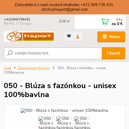
Dohodnite si s nami osobné stretnutie: +421 908 736 431,
obchod.hsport@gmail.com
0
ks
+421908736431
EUR
za
0 €
(Po-Pia, 7-15 hod.)
Menu
Hľadať
Úvod
Zdravotnícke Bluzóny
050 - Blúza s fazónkou - unisex
100%bavlna
050 - Blúza s fazónkou - unisex
100%bavlna