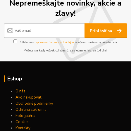
Nepremeškajte novinky, akcie a
zľavy!
Prihlásiť sa
Súhlasím so
spracovaním osobných údajov
za účelom zasielania newslettera.
Môžete sa kedykoľvek odhlásiť. Zasielame raz za 14 dní.
Eshop
O nás
Ako nakupovať
Obchodné podmienky
Ochrana súkromia
Fotogaléria
Cookies
Kontakty