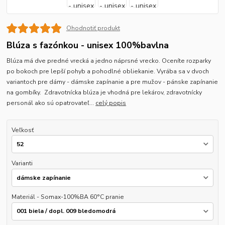
Ohodnotiť produkt
Blúza s fazónkou - unisex 100%bavlna
Blúza má dve predné vrecká a jedno náprsné vrecko. Oceníte rozparky
po bokoch pre lepší pohyb a pohodlné obliekanie. Vyrába sa v dvoch
variantoch pre dámy - dámske zapínanie a pre mužov - pánske zapínanie
na gombíky. Zdravotnícka blúza je vhodná pre lekárov, zdravotnícky
personál ako sú opatrovateľ...
celý popis
Veľkosť
Varianti
Materiál - Somax-100%BA 60°C pranie