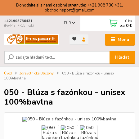
Dohodnite si s nami osobné stretnutie: +421 908 736 431,
obchod.hsport@gmail.com
0
ks
+421908736431
EUR
za
0 €
(Po-Pia, 7-15 hod.)
Menu
Hľadať
Úvod
Zdravotnícke Bluzóny
050 - Blúza s fazónkou - unisex
100%bavlna
050 - Blúza s fazónkou - unisex
100%bavlna