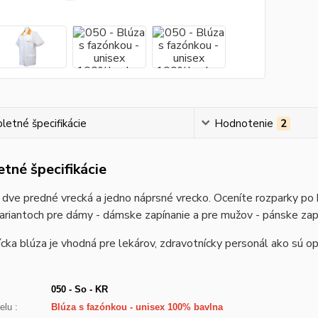
etné špecifikácie
Hodnotenie
2
tné špecifikácie
dve predné vrecká a jedno náprsné vrecko. Oceníte rozparky po 
ariantoch pre dámy - dámske zapínanie a pre mužov - pánske zap
cka blúza je vhodná pre lekárov, zdravotnícky personál ako sú opa
050 - So - KR
lu :
Blúza s fazónkou - unisex 100% bavlna