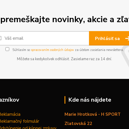
premeškajte novinky, akcie a zľa
Prihlásiť sa
Súhlasím so
spracovaním osobných údajov
za účelom zasielania newslettera.
Môžete sa kedykoľvek odhlásiť. Zasielame raz za 14 dní.
azníkov
Kde nás nájdete
Reklamácia
Marie Hrotková - H SPORT
Reklamačný folmulár
Zlatovská 22
Odstúpenie od kúpnej zmluvy