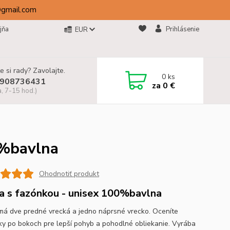
@gmail.com
jňa
Prihlásenie
EUR
e si rady? Zavolajte.
0
ks
908736431
za
0 €
a, 7-15 hod.)
0%bavlna
Ohodnotiť produkt
a s fazónkou - unisex 100%bavlna
má dve predné vrecká a jedno náprsné vrecko. Oceníte
ky po bokoch pre lepší pohyb a pohodlné obliekanie. Vyrába