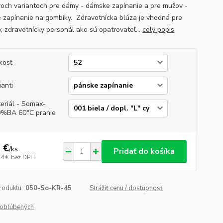
voch variantoch pre dámy - dámske zapínanie a pre mužov -
 zapínanie na gombíky. Zdravotnícka blúza je vhodná pre
v, zdravotnícky personál ako sú opatrovateľ...
celý popis
kosť
ianti
eriál - Somax-
%BA 60°C pranie
 €
/
ks
Pridať do košíka
14 €
bez DPH
roduktu:
050-So-KR-45
Strážiť cenu / dostupnosť
obľúbených