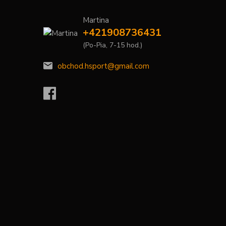
Martina
+421908736431
(Po-Pia, 7-15 hod.)
obchod.hsport@gmail.com