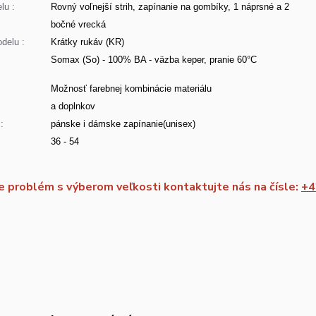
lu :
Rovný voľnejší strih, zapínanie na gombíky, 1 náprsné a 2
bočné vrecká
delu :
Krátky rukáv (KR)
Somax (So) - 100% BA - väzba keper, pranie 60°C
:
Možnosť farebnej kombinácie materiálu
a doplnkov
:
pánske i dámske zapínanie(unisex)
36 - 54
 problém s výberom veľkosti kontaktujte nás na čísle:
+4