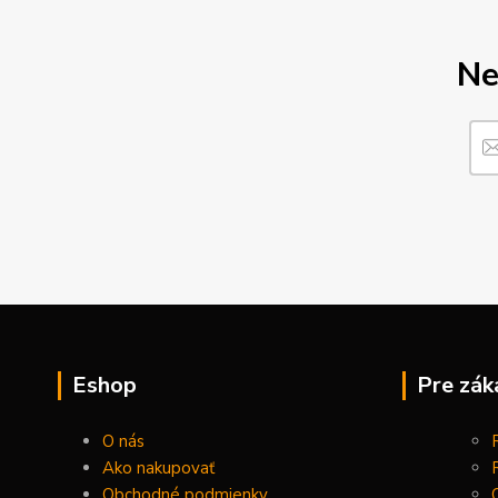
Ne
Eshop
Pre zák
O nás
Ako nakupovať
Obchodné podmienky