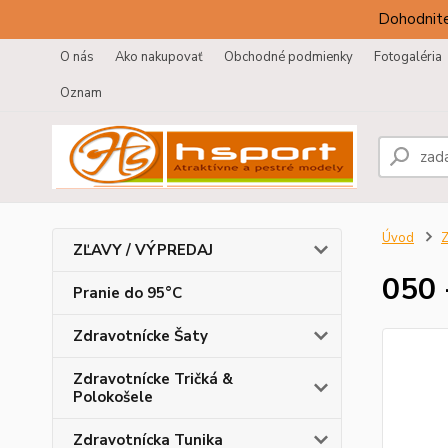
Dohodnite
O nás
Ako nakupovať
Obchodné podmienky
Fotogaléria
Oznam
Úvod
Z
ZĽAVY / VÝPREDAJ
050 
Pranie do 95°C
Zdravotnícke Šaty
Zdravotnícke Tričká &
Polokošele
Zdravotnícka Tunika