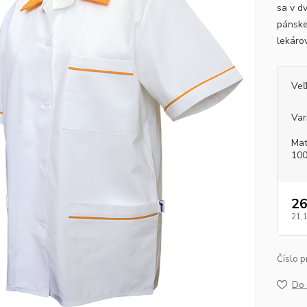
sa v d
pánske
lekáro
Veľ
Var
Mat
100
26
21,
Číslo p
Do 