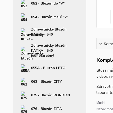
052 - Bluzón do "V"
054 - Bluzón malé "V"
Zdravotnícky Bluzón
KATKA - 540
Kompl
Zdravotnícky bluzón
KATKA - 540
jednofarebný
Komple
055A - Bluzón LETO
Blúza má 
v dvoch v
062 - Bluzón CITY
Zdravotní
laboranti.
075 - Bluzón RONDON
Model
076 - Bluzón ZITA
Názov mode