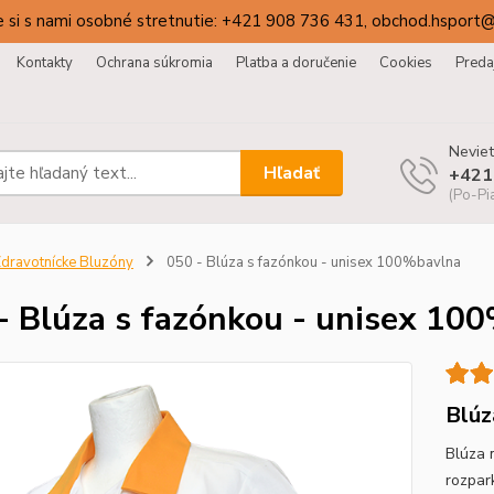
 si s nami osobné stretnutie: +421 908 736 431, obchod.hsport
Kontakty
Ochrana súkromia
Platba a doručenie
Cookies
Preda
Neviet
Hľadať
+421
(Po-Pi
dravotnícke Bluzóny
050 - Blúza s fazónkou - unisex 100%bavlna
- Blúza s fazónkou - unisex 10
Blúz
Blúza 
rozpar