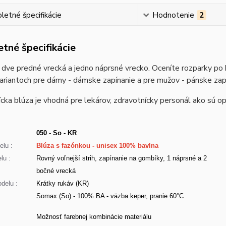
etné špecifikácie
Hodnotenie
2
tné špecifikácie
dve predné vrecká a jedno náprsné vrecko. Oceníte rozparky po 
ariantoch pre dámy - dámske zapínanie a pre mužov - pánske zap
cka blúza je vhodná pre lekárov, zdravotnícky personál ako sú opa
050 - So - KR
lu :
Blúza s fazónkou - unisex 100% bavlna
lu :
Rovný voľnejší strih, zapínanie na gombíky, 1 náprsné a 2
bočné vrecká
delu :
Krátky rukáv (KR)
Somax (So) - 100% BA - väzba keper, pranie 60°C
:
Možnosť farebnej kombinácie materiálu