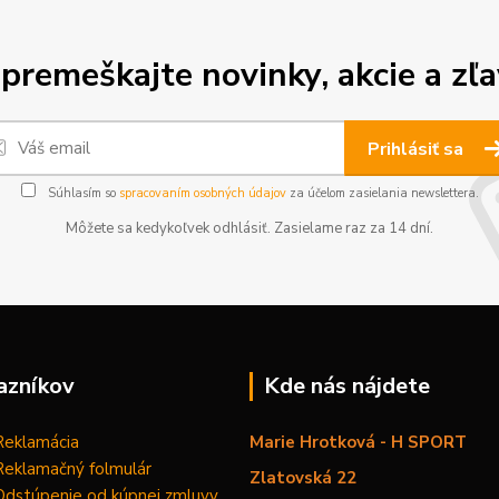
premeškajte novinky, akcie a zľa
Prihlásiť sa
Súhlasím so
spracovaním osobných údajov
za účelom zasielania newslettera.
Môžete sa kedykoľvek odhlásiť. Zasielame raz za 14 dní.
azníkov
Kde nás nájdete
Reklamácia
Marie Hrotková - H SPORT
Reklamačný folmulár
Zlatovská 22
Odstúpenie od kúpnej zmluvy