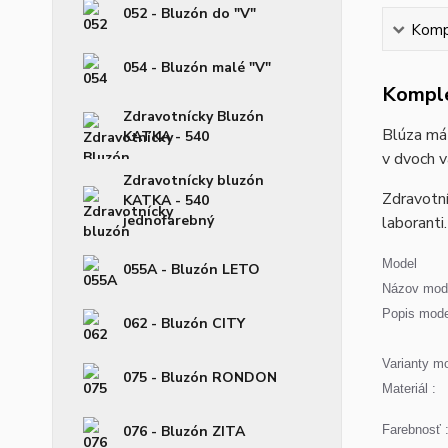
052 - Bluzón do "V"
Kompl
054 - Bluzón malé "V"
Komple
Zdravotnícky Bluzón
Blúza má 
KATKA - 540
v dvoch v
Zdravotnícky bluzón
Zdravotní
KATKA - 540
jednofarebný
laboranti.
Model
055A - Bluzón LETO
Názov mode
Popis mode
062 - Bluzón CITY
Varianty mo
075 - Bluzón RONDON
Materiál :
076 - Bluzón ZITA
Farebnosť 