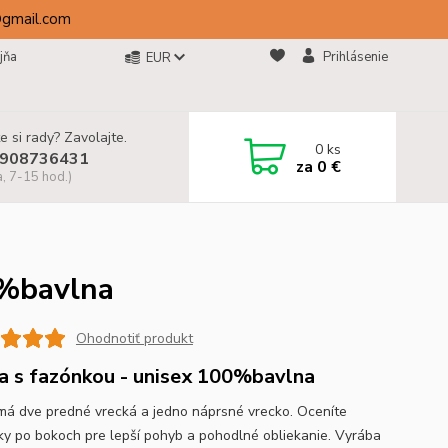
@gmail.com
jňa
Prihlásenie
EUR
e si rady? Zavolajte.
0
ks
908736431
za
0 €
a, 7-15 hod.)
0%bavlna
Ohodnotiť produkt
a s fazónkou - unisex 100%bavlna
má dve predné vrecká a jedno náprsné vrecko. Oceníte
ky po bokoch pre lepší pohyb a pohodlné obliekanie. Vyrába