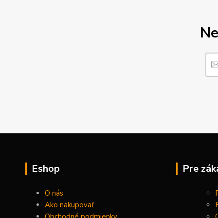
Ne
Eshop
Pre zák
O nás
Ako nakupovať
Obchodné podmienky