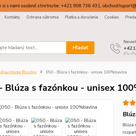
 si s nami osobné stretnutie: +421 908 736 431, obchod.hsport
Kontakty
Ochrana súkromia
Platba a doručenie
Cookies
Preda
Neviet
Hľadať
+421
(Po-Pi
dravotnícke Bluzóny
050 - Blúza s fazónkou - unisex 100%bavlna
- Blúza s fazónkou - unisex 10
Blúz
Blúza 
rozpar