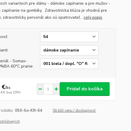
voch variantoch pre dámy - dámske zapínanie a pre mužov -
 zapínanie na gombíky. Zdravotnícka blúza je vhodná pre
v, zdravotnícky personál ako sú opatrovateľ...
celý popis
kosť
ianti
eriál - Somax-
%BA 60°C pranie
 €
/
ks
Pridať do košíka
14 €
bez DPH
roduktu:
050-So-KR-64
Strážiť cenu / dostupnosť
obľúbených