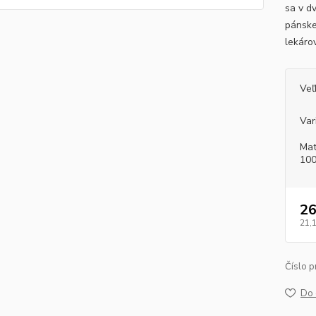
sa v d
pánske
lekáro
Veľ
Var
Mat
100
26
21,
Číslo p
Do 