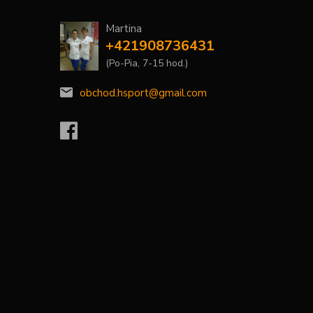
Martina
+421908736431
(Po-Pia, 7-15 hod.)
obchod.hsport@gmail.com