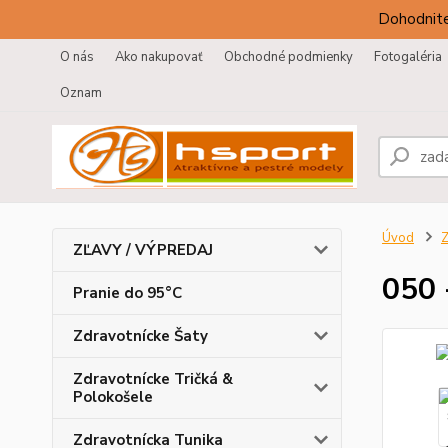
Dohodnite
O nás
Ako nakupovať
Obchodné podmienky
Fotogaléria
Oznam
Úvod
Z
ZĽAVY / VÝPREDAJ
050 
Pranie do 95°C
Zdravotnícke Šaty
Zdravotnícke Tričká &
Polokošele
Zdravotnícka Tunika