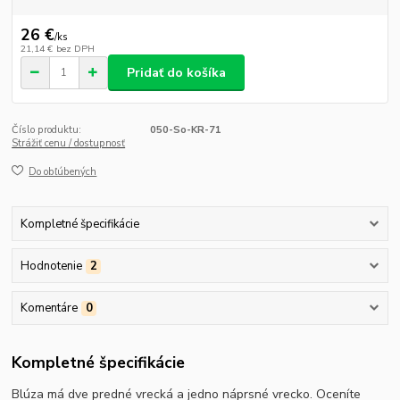
26 €
/
ks
21,14 €
bez DPH
Pridať do košíka
Číslo produktu:
050-So-KR-71
Strážiť cenu / dostupnosť
Do obľúbených
Kompletné špecifikácie
Hodnotenie
2
Komentáre
0
Kompletné špecifikácie
Blúza má dve predné vrecká a jedno náprsné vrecko. Oceníte