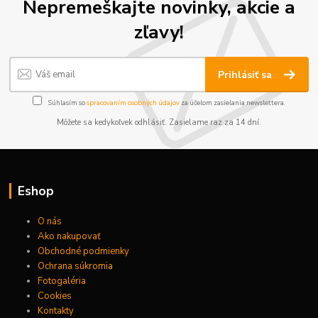
Nepremeškajte novinky, akcie a
zľavy!
Prihlásiť sa
Súhlasím so
spracovaním osobných údajov
za účelom zasielania newslettera.
Môžete sa kedykoľvek odhlásiť. Zasielame raz za 14 dní.
Eshop
O nás
Ako nakupovať
Obchodné podmienky
Ochrana súkromia
Fotogaléria
Cookies
Kontakty