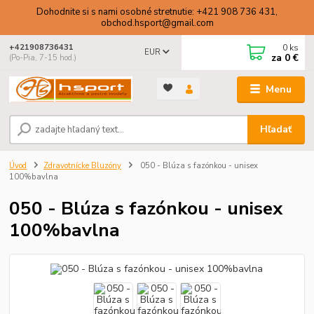
Dohodnite si s nami osobné stretnutie: +421 908 736 431,
obchod.hsport@gmail.com
0
ks
+421908736431
EUR
za
0 €
(Po-Pia, 7-15 hod.)
Menu
Hľadať
Úvod
Zdravotnícke Bluzóny
050 - Blúza s fazónkou - unisex
100%bavlna
050 - Blúza s fazónkou - unisex
100%bavlna