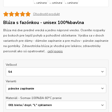
Ohodnotiť produkt
Blúza s fazónkou - unisex 100%bavlna
Blúza má dve predné vrecká a jedno náprsné vrecko. Oceníte rozparky
po bokoch pre lepší pohyb a pohodlné obliekanie. Vyrába sa v dvoch
variantoch pre dámy - dámske zapínanie a pre mužov - pánske zapínanie
na gombíky. Zdravotnícka blúza je vhodná pre lekárov, zdravotnícky
personál ako sú opatrovateľ...
celý popis
Veľkosť
Varianti
Materiál - Somax-100%BA 60°C pranie