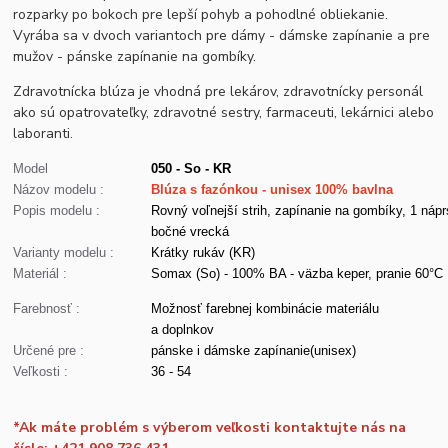
rozparky po bokoch pre lepší pohyb a pohodlné obliekanie.
Vyrába sa v dvoch variantoch pre dámy - dámske zapínanie a pre
mužov - pánske zapínanie na gombíky.
Zdravotnícka blúza je vhodná pre lekárov, zdravotnícky personál
ako sú opatrovateľky, zdravotné sestry, farmaceuti, lekárnici alebo
laboranti.
Model
050 - So - KR
Názov modelu :
Blúza s fazónkou - unisex 100% bavlna
Popis modelu :
Rovný voľnejší strih, zapínanie na gombíky, 1 nápr
bočné vrecká
Varianty modelu :
Krátky rukáv (KR)
Materiál :
Somax (So) - 100% BA - väzba keper, pranie 60°C
Farebnosť :
Možnosť farebnej kombinácie materiálu
a doplnkov
Určené pre :
pánske i dámske zapínanie(unisex)
Veľkosti :
36 - 54
*Ak máte problém s výberom veľkosti kontaktujte nás na