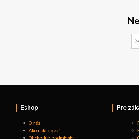
Ne
Eshop
Pre zák
O nás
Ako nakupovať
Obchodné podmienky