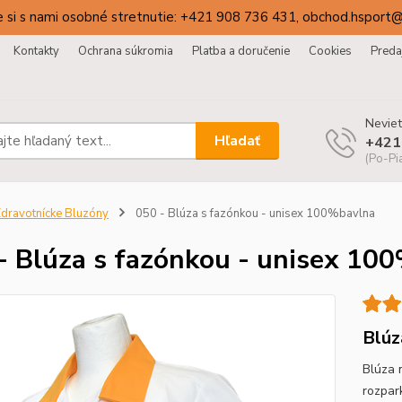
 si s nami osobné stretnutie: +421 908 736 431, obchod.hsport
Kontakty
Ochrana súkromia
Platba a doručenie
Cookies
Preda
Neviet
Hľadať
+421
(Po-Pi
dravotnícke Bluzóny
050 - Blúza s fazónkou - unisex 100%bavlna
- Blúza s fazónkou - unisex 10
Blúz
Blúza 
rozpar