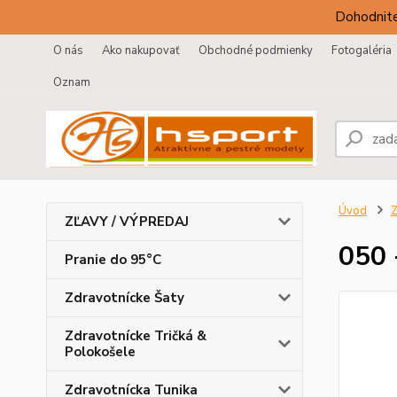
Dohodnite
O nás
Ako nakupovať
Obchodné podmienky
Fotogaléria
Oznam
Úvod
Z
ZĽAVY / VÝPREDAJ
050 
Pranie do 95°C
Zdravotnícke Šaty
Zdravotnícke Tričká &
Polokošele
Zdravotnícka Tunika