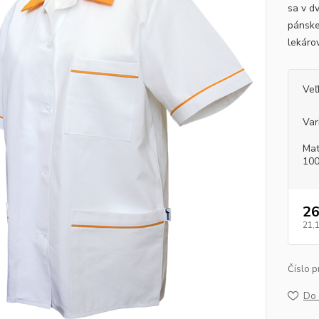
sa v d
pánske
lekáro
Veľ
Var
Mat
100
26
21,
Číslo p
Do 