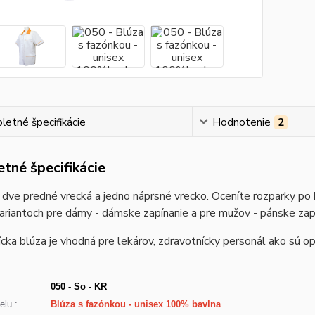
etné špecifikácie
Hodnotenie
2
tné špecifikácie
dve predné vrecká a jedno náprsné vrecko. Oceníte rozparky po 
ariantoch pre dámy - dámske zapínanie a pre mužov - pánske zap
cka blúza je vhodná pre lekárov, zdravotnícky personál ako sú opa
050 - So - KR
lu :
Blúza s fazónkou - unisex 100% bavlna