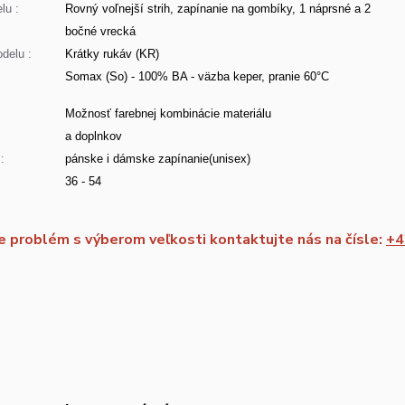
lu :
Rovný voľnejší strih, zapínanie na gombíky, 1 náprsné a 2
bočné vrecká
delu :
Krátky rukáv (KR)
Somax (So) - 100% BA - väzba keper, pranie 60°C
:
Možnosť farebnej kombinácie materiálu
a doplnkov
:
pánske i dámske zapínanie(unisex)
36 - 54
 problém s výberom veľkosti kontaktujte nás na čísle:
+4