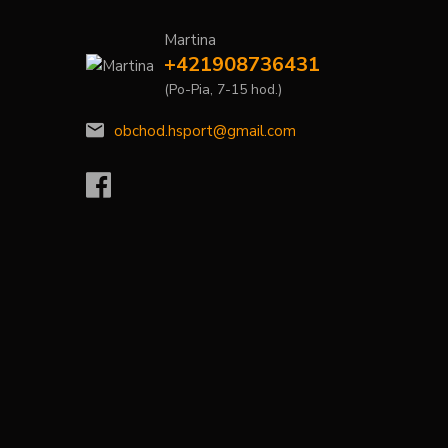
Martina
+421908736431
(Po-Pia, 7-15 hod.)
obchod.hsport@gmail.com