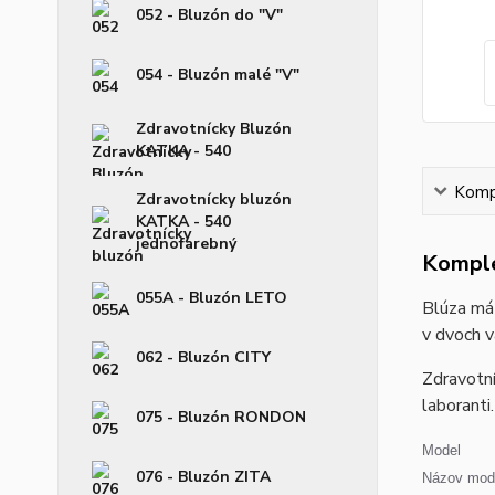
052 - Bluzón do "V"
054 - Bluzón malé "V"
Zdravotnícky Bluzón
KATKA - 540
Kompl
Zdravotnícky bluzón
KATKA - 540
jednofarebný
Komple
055A - Bluzón LETO
Blúza má 
v dvoch v
062 - Bluzón CITY
Zdravotní
laboranti.
075 - Bluzón RONDON
Model
076 - Bluzón ZITA
Názov mode