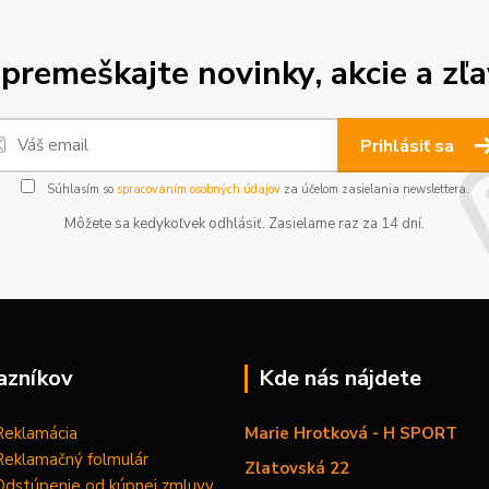
premeškajte novinky, akcie a zľa
Prihlásiť sa
Súhlasím so
spracovaním osobných údajov
za účelom zasielania newslettera.
Môžete sa kedykoľvek odhlásiť. Zasielame raz za 14 dní.
azníkov
Kde nás nájdete
Reklamácia
Marie Hrotková - H SPORT
Reklamačný folmulár
Zlatovská 22
Odstúpenie od kúpnej zmluvy