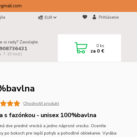
@gmail.com
jňa
Prihlásenie
EUR
e si rady? Zavolajte.
0
ks
908736431
za
0 €
a, 7-15 hod.)
0%bavlna
Ohodnotiť produkt
a s fazónkou - unisex 100%bavlna
má dve predné vrecká a jedno náprsné vrecko. Oceníte
ky po bokoch pre lepší pohyb a pohodlné obliekanie. Vyrába