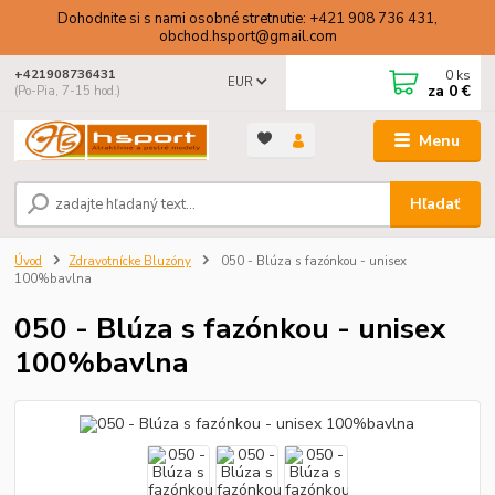
Dohodnite si s nami osobné stretnutie: +421 908 736 431,
obchod.hsport@gmail.com
0
ks
+421908736431
EUR
za
0 €
(Po-Pia, 7-15 hod.)
Menu
Hľadať
Úvod
Zdravotnícke Bluzóny
050 - Blúza s fazónkou - unisex
100%bavlna
050 - Blúza s fazónkou - unisex
100%bavlna