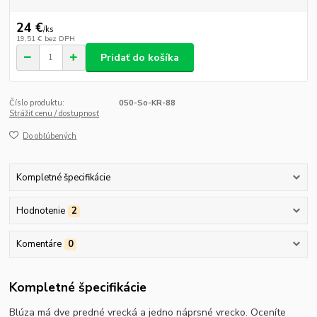
24 €
/
ks
19,51 €
bez DPH
Pridať do košíka
Číslo produktu:
050-So-KR-88
Strážiť cenu / dostupnosť
Do obľúbených
Kompletné špecifikácie
Hodnotenie
2
Komentáre
0
Kompletné špecifikácie
Blúza má dve predné vrecká a jedno náprsné vrecko. Oceníte