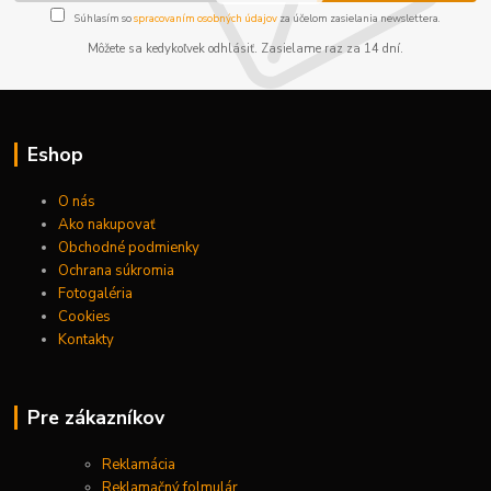
Súhlasím so
spracovaním osobných údajov
za účelom zasielania newslettera.
Môžete sa kedykoľvek odhlásiť. Zasielame raz za 14 dní.
Eshop
O nás
Ako nakupovať
Obchodné podmienky
Ochrana súkromia
Fotogaléria
Cookies
Kontakty
Pre zákazníkov
Reklamácia
Reklamačný folmulár