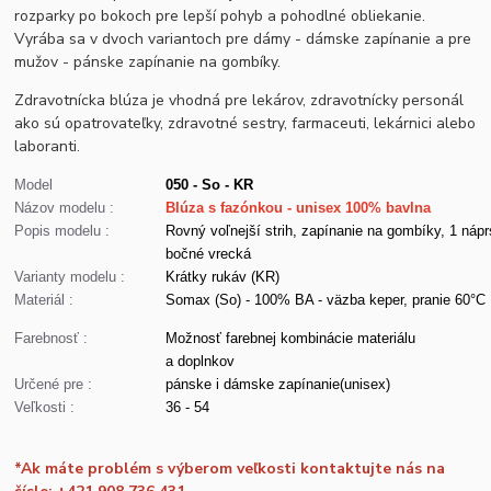
rozparky po bokoch pre lepší pohyb a pohodlné obliekanie.
Vyrába sa v dvoch variantoch pre dámy - dámske zapínanie a pre
mužov - pánske zapínanie na gombíky.
Zdravotnícka blúza je vhodná pre lekárov, zdravotnícky personál
ako sú opatrovateľky, zdravotné sestry, farmaceuti, lekárnici alebo
laboranti.
Model
050 - So - KR
Názov modelu :
Blúza s fazónkou - unisex 100% bavlna
Popis modelu :
Rovný voľnejší strih, zapínanie na gombíky, 1 nápr
bočné vrecká
Varianty modelu :
Krátky rukáv (KR)
Materiál :
Somax (So) - 100% BA - väzba keper, pranie 60°C
Farebnosť :
Možnosť farebnej kombinácie materiálu
a doplnkov
Určené pre :
pánske i dámske zapínanie(unisex)
Veľkosti :
36 - 54
*Ak máte problém s výberom veľkosti kontaktujte nás na