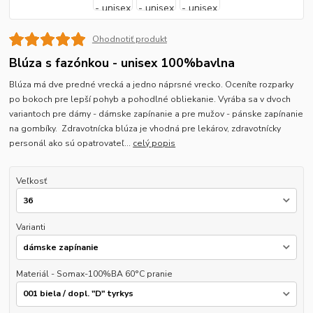
Ohodnotiť produkt
Blúza s fazónkou - unisex 100%bavlna
Blúza má dve predné vrecká a jedno náprsné vrecko. Oceníte rozparky
po bokoch pre lepší pohyb a pohodlné obliekanie. Vyrába sa v dvoch
variantoch pre dámy - dámske zapínanie a pre mužov - pánske zapínanie
na gombíky. Zdravotnícka blúza je vhodná pre lekárov, zdravotnícky
personál ako sú opatrovateľ...
celý popis
Veľkosť
Varianti
Materiál - Somax-100%BA 60°C pranie