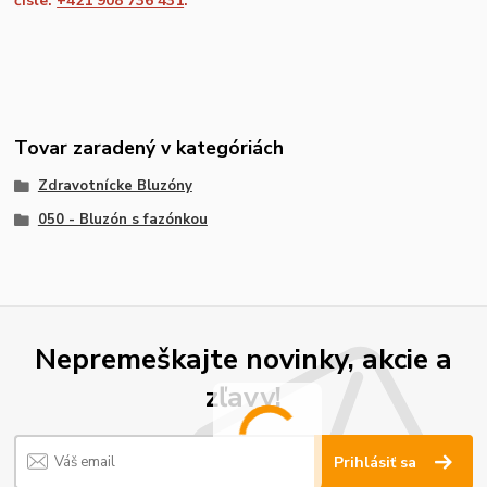
čísle:
+421 908 736 431
.
Tovar zaradený v kategóriách
Zdravotnícke Bluzóny
050 - Bluzón s fazónkou
Nepremeškajte novinky, akcie a
zľavy!
Prihlásiť sa