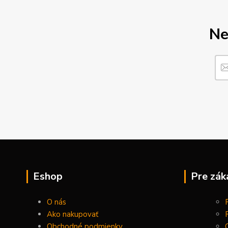
Ne
Eshop
Pre zák
O nás
Ako nakupovať
Obchodné podmienky