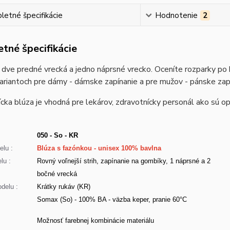
etné špecifikácie
Hodnotenie
2
tné špecifikácie
dve predné vrecká a jedno náprsné vrecko. Oceníte rozparky po 
ariantoch pre dámy - dámske zapínanie a pre mužov - pánske zap
cka blúza je vhodná pre lekárov, zdravotnícky personál ako sú opa
050 - So - KR
lu :
Blúza s fazónkou - unisex 100% bavlna
lu :
Rovný voľnejší strih, zapínanie na gombíky, 1 náprsné a 2
bočné vrecká
delu :
Krátky rukáv (KR)
Somax (So) - 100% BA - väzba keper, pranie 60°C
:
Možnosť farebnej kombinácie materiálu