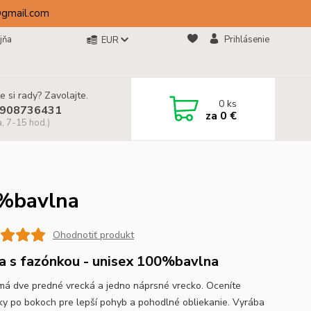
@gmail.com
jňa
Prihlásenie
EUR
e si rady? Zavolajte.
0
ks
908736431
za
0 €
a, 7-15 hod.)
0%bavlna
Ohodnotiť produkt
a s fazónkou - unisex 100%bavlna
má dve predné vrecká a jedno náprsné vrecko. Oceníte
ky po bokoch pre lepší pohyb a pohodlné obliekanie. Vyrába