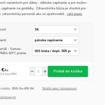
voch variantoch pre dámy - dámske zapínanie a pre mužov -
 zapínanie na gombíky. Zdravotnícka blúza je vhodná pre
v, zdravotnícky personál ako sú opatrovateľ...
celý popis
kosť
ianti
eriál - Somax-
%BA 60°C pranie
 €
/
ks
Pridať do košíka
51 €
bez DPH
roduktu:
050-So-KR-94
Strážiť cenu / dostupnosť
obľúbených