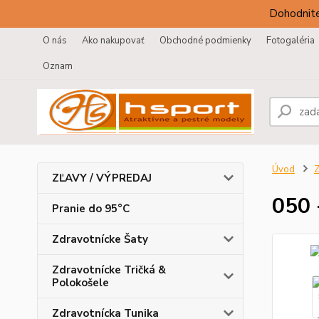
Dohodnite
O nás
Ako nakupovať
Obchodné podmienky
Fotogaléria
Oznam
Úvod
Z
ZĽAVY / VÝPREDAJ
050 
Pranie do 95°C
Zdravotnícke Šaty
Zdravotnícke Tričká &
Polokošele
Zdravotnícka Tunika