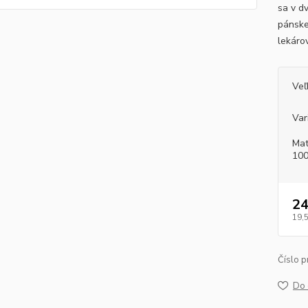
sa v d
pánske
lekáro
Veľ
Var
Mat
100
24
19,
Číslo p
Do 