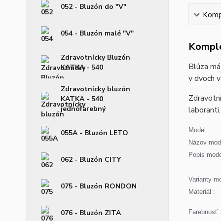
052 - Bluzón do "V"
Kompl
054 - Bluzón malé "V"
Komple
Zdravotnícky Bluzón
Blúza má 
KATKA - 540
v dvoch v
Zdravotnícky bluzón
Zdravotní
KATKA - 540
jednofarebný
laboranti.
Model
055A - Bluzón LETO
Názov mode
Popis mode
062 - Bluzón CITY
Varianty mo
075 - Bluzón RONDON
Materiál :
076 - Bluzón ZITA
Farebnosť 