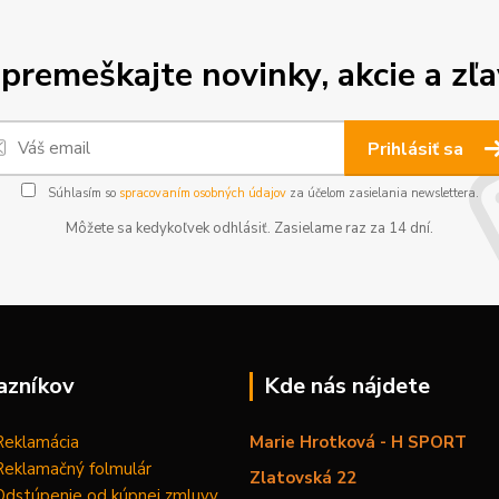
premeškajte novinky, akcie a zľa
Prihlásiť sa
Súhlasím so
spracovaním osobných údajov
za účelom zasielania newslettera.
Môžete sa kedykoľvek odhlásiť. Zasielame raz za 14 dní.
azníkov
Kde nás nájdete
Reklamácia
Marie Hrotková - H SPORT
Reklamačný folmulár
Zlatovská 22
Odstúpenie od kúpnej zmluvy