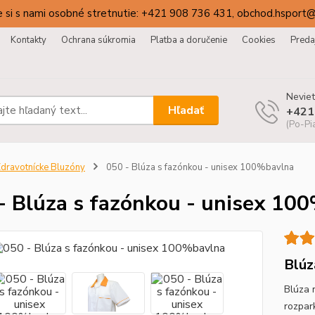
 si s nami osobné stretnutie: +421 908 736 431, obchod.hsport
Kontakty
Ochrana súkromia
Platba a doručenie
Cookies
Preda
Neviet
Hľadať
+421
(Po-Pi
dravotnícke Bluzóny
050 - Blúza s fazónkou - unisex 100%bavlna
- Blúza s fazónkou - unisex 10
Blúz
Blúza 
rozpar