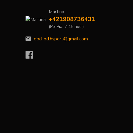
Martina
+421908736431
(Po-Pia, 7-15 hod.)
obchod.hsport@gmail.com