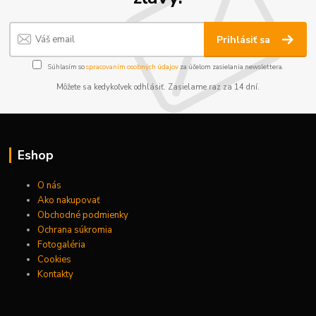
Prihlásiť sa
Súhlasím so
spracovaním osobných údajov
za účelom zasielania newslettera.
Môžete sa kedykoľvek odhlásiť. Zasielame raz za 14 dní.
Eshop
O nás
Ako nakupovať
Obchodné podmienky
Ochrana súkromia
Fotogaléria
Cookies
Kontakty