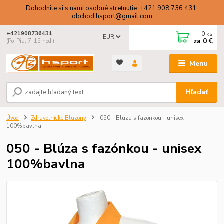
Dohodnite si s nami osobné stretnutie: +421 908 736 431,
obchod.hsport@gmail.com
0
ks
+421908736431
EUR
za
0 €
(Po-Pia, 7-15 hod.)
Menu
Hľadať
Úvod
Zdravotnícke Bluzóny
050 - Blúza s fazónkou - unisex
100%bavlna
050 - Blúza s fazónkou - unisex
100%bavlna