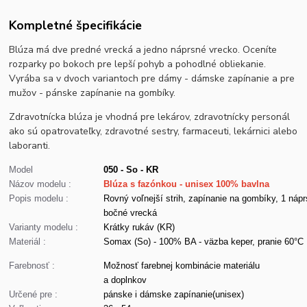
Kompletné špecifikácie
Blúza má dve predné vrecká a jedno náprsné vrecko. Oceníte
rozparky po bokoch pre lepší pohyb a pohodlné obliekanie.
Vyrába sa v dvoch variantoch pre dámy - dámske zapínanie a pre
mužov - pánske zapínanie na gombíky.
Zdravotnícka blúza je vhodná pre lekárov, zdravotnícky personál
ako sú opatrovateľky, zdravotné sestry, farmaceuti, lekárnici alebo
laboranti.
Model
050 - So - KR
Názov modelu :
Blúza s fazónkou - unisex 100% bavlna
Popis modelu :
Rovný voľnejší strih, zapínanie na gombíky, 1 nápr
bočné vrecká
Varianty modelu :
Krátky rukáv (KR)
Materiál :
Somax (So) - 100% BA - väzba keper, pranie 60°C
Farebnosť :
Možnosť farebnej kombinácie materiálu
a doplnkov
Určené pre :
pánske i dámske zapínanie(unisex)