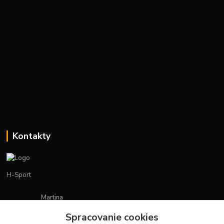
Kontakty
H-Sport
Martina
+421908736431
Spracovanie cookies
(Po-Pia, 7-15 hod.)