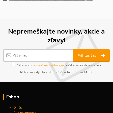
Nepremeškajte novinky, akcie a
zľavy!
Prihlásiť sa
Súhlasím so
spracovaním osobných údajov
za účelom zasielania newslettera.
Môžete sa kedykoľvek odhlásiť. Zasielame raz za 14 dní.
Eshop
O nás
Ako nakupovať