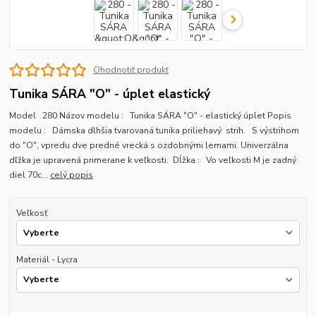
Ohodnotiť produkt
Tunika SÁRA "O" - úplet elastický
Model 280 Názov modelu : Tunika SÁRA "O" - elastický úplet Popis
modelu : Dámska dlhšia tvarovaná tunika priliehavý strih. S výstrihom
do "O", vpredu dve predné vrecká s ozdobnými lemami. Univerzálna
dľžka je upravená primerane k veľkosti. Dĺžka : Vo veľkosti M je zadný
diel 70c...
celý popis
Veľkosť
Materiál - Lycra