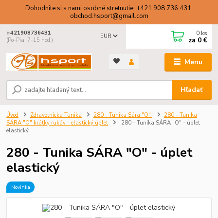
Dohodnite si s nami osobné stretnutie: +421 908 736 431,
obchod.hsport@gmail.com
0
ks
+421908736431
EUR
za
0 €
(Po-Pia, 7-15 hod.)
Menu
Hľadať
Úvod
Zdravotnícka Tunika
280 - Tunika Sára "O"
280 - Tunika
SÁRA "O" krátky rukáv - elastický úplet
280 - Tunika SÁRA "O" - úplet
elastický
280 - Tunika SÁRA "O" - úplet
elastický
Novinka