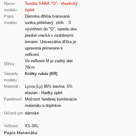
Názov
Tunika SÁRA "O" - elastický
modelu :
úplet
Popis
Dámska dlhšia tvarovaná
modelu :
tunika priliehavý strih. S
výstrihom do "O", vpredu dve
predné vrecká s ozdobnými
lemami. Univerzálna dľžka je
upravená primerane k
veľkosti.
Vo veľkosti M je zadný diel
Dĺžka :
70cm.
Varianty
Krátky rukáv (KR)
modelu :
Materiál :
Lycra (Ly) 95% bavlna, 5%
elastan - hladký úplet
Farebnosť
Možnosť farebnej kombinácie
:
materiálu a doplnkov
Určené pre
dámske
:
Veľkosti :
XS-3XL
Popis Materiálu: