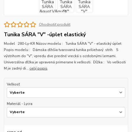
Ohodnotiť produkt
Tunika SÁRA "V" -úplet elastický
Model 280-Ly-KR Názov modelu : Tunika SÁRA "V" - elastický úplet
Popis modelu : Dámska dlhšia tvarovaná tunika priliehavý strih. S
výstrihom do "V", vpredu dve predné vrecká s ozdobnými lemami.
Univerzálna dľžka je upravená primerane k veľkosti. Dĺžka : Vo veľkosti
M je zadný di...
celý popis
Veľkosť
Materiál - Lycra