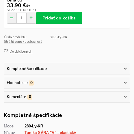
cena od
33,90 €
/
ks
od
27,56 €
bez DPH
Pridať do košíka
Číslo produktu:
280-Ly-KR
Strážiť cenu / dostupnosť
Do obľúbených
Kompletné špecifikácie
Hodnotenie
0
Komentáre
0
Kompletné špecifikácie
Model
280-Ly-KR
Názov
Tunika SÁRA "V" - elastický