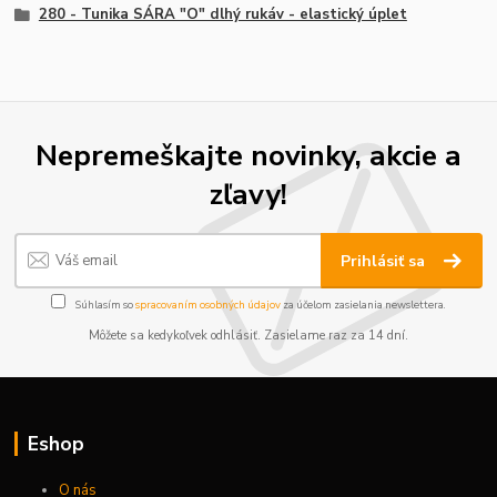
280 - Tunika SÁRA "O" dlhý rukáv - elastický úplet
Nepremeškajte novinky, akcie a
zľavy!
Prihlásiť sa
Súhlasím so
spracovaním osobných údajov
za účelom zasielania newslettera.
Môžete sa kedykoľvek odhlásiť. Zasielame raz za 14 dní.
Eshop
O nás