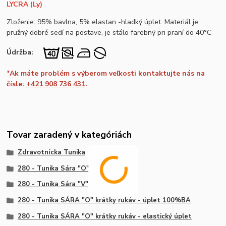
LYCRA (Ly)
Zloženie: 95% bavlna, 5% elastan -hladký úplet. Materiál je
pružný dobré sedí na postave, je stálo farebný pri praní do 40°C
Údržba:
*Ak máte problém s výberom veľkosti kontaktujte nás na
čísle:
+421 908 736 431
.
Tovar zaradený v kategóriách
Zdravotnícka Tunika
280 - Tunika Sára "O"
280 - Tunika Sára "V"
280 - Tunika SÁRA "O" krátky rukáv - úplet 100%BA
280 - Tunika SÁRA "O" krátky rukáv - elastický úplet