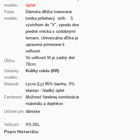
modelu :
úplet
Popis
Dámska dlhšia tvarovaná
modelu :
tunika priliehavý strih. S
výstrihom do "V", vpredu dve
predné vrecká s ozdobnými
lemami. Univerzálna dľžka je
upravená primerane k
veľkosti.
Vo veľkosti M je zadný diel
Dĺžka :
70cm.
Varianty
Krátky rukáv (KR)
modelu :
Materiál :
Lycra (Ly) 95% bavlna, 5%
elastan - hladký úplet
Farebnosť
Možnosť farebnej kombinácie
:
materiálu a doplnkov
Určené pre
dámske
:
Veľkosti :
XS-3XL
Popis Materiálu: