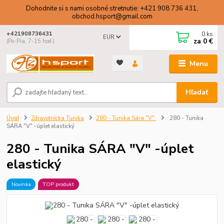
Dohodnite si s nami osobné stretnutie: +421 908 736 431,
obchod.hsport@gmail.com
0
ks
+421908736431
EUR
za
0 €
(Po-Pia, 7-15 hod.)
Menu
Hľadať
Úvod
Zdravotnícka Tunika
280 - Tunika Sára "V"
280 - Tunika
SÁRA "V" -úplet elastický
280 - Tunika SÁRA "V" -úplet
elastický
Novinka
TOP produkt