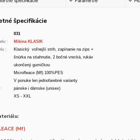
etné špecifikácie
Parametre
Ho
tné špecifikácie
031
lu :
Mikina KLASIK
lu :
Klasický voľnejší strih, zapínanie na zips +
šnúrka na stiahnutie, 2 bočné vrecká, rukáv
ukončený gumičkou
Microfleace (Mf) 100%PES
:
V ponuke len jednofarebné varianty
:
pánske i dámske (unisex)
XS - XXL
teriálu:
EACE (Mf)