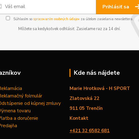
Prihlásiť sa
Súhlasím so
spracovaním osobných údajov
za účelom zasielania newslettera.
Môžete sa kedykoľvek odhlásiť. Zasielame raz za 14 dní.
azníkov
Kde nás nájdete
Reklamácia
Marie Hrotková - H SPORT
Reklamačný folmulár
Zlatovská 22
Odstúpenie od kúpnej zmluvy
911 05 Trenčín
Výmena tovaru
Platba a doručenie
Kontakt
Predajňa
+421 32 6582 681