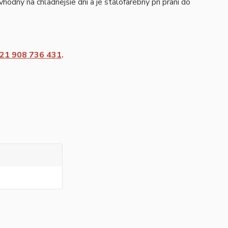
odný na chladnejšie dni a je stálofarebný pri praní do
21 908 736 431
.