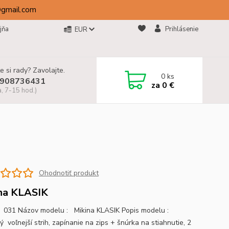
@gmail.com
jňa
Prihlásenie
EUR
e si rady? Zavolajte.
0
ks
908736431
za
0 €
a, 7-15 hod.)
Ohodnotiť produkt
na KLASIK
031 Názov modelu : Mikina KLASIK Popis modelu :
ý voľnejší strih, zapínanie na zips + šnúrka na stiahnutie, 2