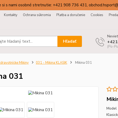
 si s nami osobné stretnutie: +421 908 736 431, obchod.hsport
Kontakty
Ochrana súkromia
Platba a doručenie
Cookies
Preda
Neviet
Hľadať
+421
(Po-Pi
dravotnícke Mikiny
031 - Mikina KLASIK
Mikina 031
na 031
Miki
Model 
Klasick