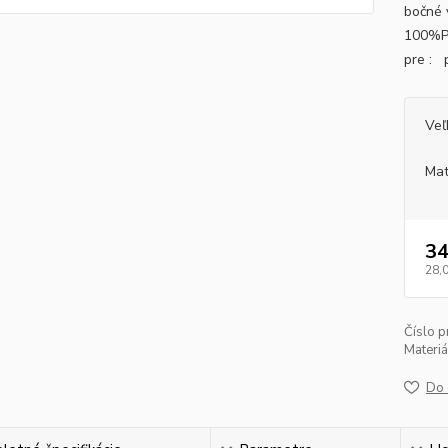
bočné 
100%PE
pre : 
Veľ
Mat
34
28,
Číslo p
Materiá
Do 