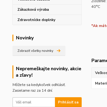
Zloženie:
40°C
Zákazková výroba
Zdravotnícke doplnky
*Ak máte
Novinky
Zobraziť všetky novinky
Param
Nepremeškajte novinky, akcie
Veľko
a zľavy!
Materi
Môžete sa kedykoľvek odhlásiť.
Zasielame raz za 14 dní.
Prihlásiť sa