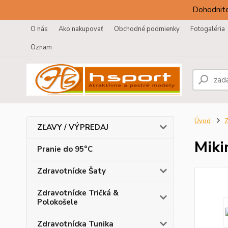
Dohodnite
O nás
Ako nakupovať
Obchodné podmienky
Fotogaléria
Oznam
Úvod
Z
ZĽAVY / VÝPREDAJ
Miki
Pranie do 95°C
Zdravotnícke Šaty
Zdravotnícke Tričká &
Polokošele
Zdravotnícka Tunika