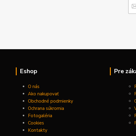
Eshop
Pre zák
O nás
Ako nakupovať
Obchodné podmienky
Ochrana súkromia
Fotogaléria
Cookies
Kontakty