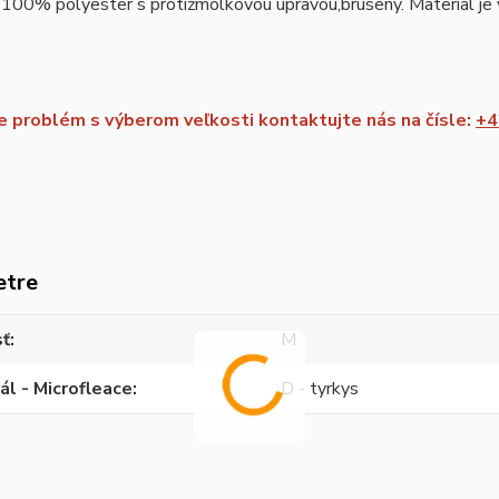
 100% polyester s protižmolkovou úpravou,brúsený. Material je vh
 problém s výberom veľkosti kontaktujte nás na čísle:
+4
etre
sť
M
ál - Microfleace
D - tyrkys