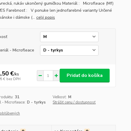
vrecká, rukáv ukončený gumičkou Materiál : Microfleace (Mf)
S Farebnosť : V ponuke len jednofarebné varianty Určené
pánske i dámske (...
celý popis
kosť
eriál - Microfleace
,50 €
/
ks
Pridať do košíka
05 €
bez DPH
roduktu:
31
Veľkosť:
M
l - Microfleace:
D - tyrkys
Strážiť cenu / dostupnosť
obľúbených