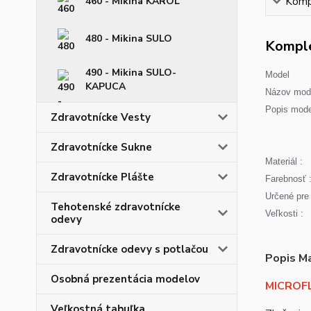
460 - Mikina KAROL
Kompl
480 - Mikina SULO
Komple
490 - Mikina SULO-
Model
KAPUCA
Názov mode
Popis mode
Zdravotnícke Vesty
Zdravotnícke Sukne
Materiál :
Zdravotnícke Plášte
Farebnosť 
Určené pre 
Tehotenské zdravotnícke
Veľkosti :
odevy
Zdravotnícke odevy s potlačou
Popis Ma
Osobná prezentácia modelov
MICROFL
Veľkostná tabuľka