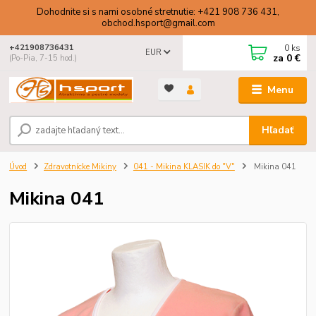
Dohodnite si s nami osobné stretnutie: +421 908 736 431,
obchod.hsport@gmail.com
0
ks
+421908736431
EUR
za
0 €
(Po-Pia, 7-15 hod.)
Menu
Hľadať
Úvod
Zdravotnícke Mikiny
041 - Mikina KLASIK do "V"
Mikina 041
Mikina 041