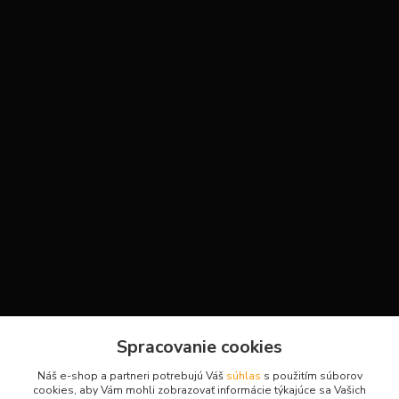
Kontakty
Spracovanie cookies
Náš e-shop a partneri potrebujú Váš
súhlas
s použitím súborov
cookies, aby Vám mohli zobrazovať informácie týkajúce sa Vašich