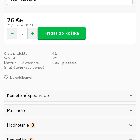
26 €
/
ks
21,14 €
bez DPH
Pridať do košíka
Číslo produktu:
41
Veľkosť:
XS
Materiál - Microfleace:
005 - pistácia
Strážiť cenu / dostupnosť
Do obľúbených
Kompletné špecifikácie
Parametre
Hodnotenie
0