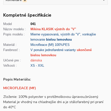
Komentáre
0
Kompletné špecifikácie
Model
041
Názov modelu :
Mikina KLASIK výstrih do "V"
Popis modelu :
Mierne vypasovaná, výstrih do "V", vonkajšie
lemovanie
bielou lemovkou
Materiál :
Microfleace (Mf) 100%PES
Farebnosť :
V ponuke jednofarebné varianty
ukončené
bielou lemovkou
Určené pre :
dámska
Veľkosti :
XS - XXL
Popis Materiálu:
MICROFLEACE (Mf)
Zloženie: 100% polyester s protižmolkovou úpravou,brúsený.
Material je vhodný na chladnejšie dni a je stálofarebný pri praní
do 40°C