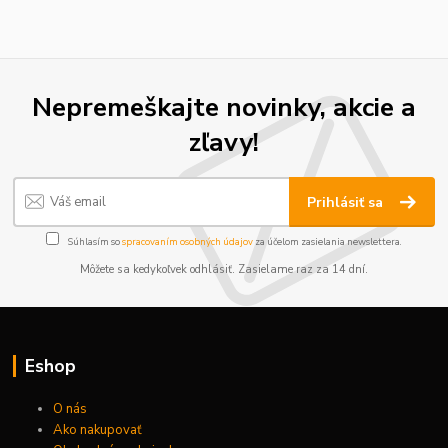
Nepremeškajte novinky, akcie a
zľavy!
Prihlásiť sa
Súhlasím so
spracovaním osobných údajov
za účelom zasielania newslettera.
Môžete sa kedykoľvek odhlásiť. Zasielame raz za 14 dní.
Eshop
O nás
Ako nakupovať