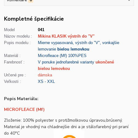
Komentáre
0
Kompletné špecifikácie
Model
041
Názov modelu :
Mikina KLASIK výstrih do "V"
Popis modelu :
Mierne vypasovaná, výstrih do "V", vonkajšie
lemovanie
bielou lemovkou
Materiál :
Microfleace (Mf) 100%PES
Farebnosť :
V ponuke jednofarebné varianty
ukončené
bielou lemovkou
Určené pre :
dámska
Veľkosti :
XS - XXL
Popis Materiálu:
MICROFLEACE (Mf)
Zloženie: 100% polyester s protižmolkovou úpravou,brúsený.
Material je vhodný na chladnejšie dni a je stálofarebný pri praní
do 40°C