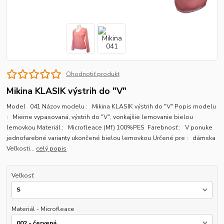
Ohodnotiť produkt
Mikina KLASIK výstrih do "V"
Model 041 Názov modelu : Mikina KLASIK výstrih do "V" Popis modelu
: Mierne vypasovaná, výstrih do "V", vonkajšie lemovanie bielou
lemovkou Materiál : Microfleace (Mf) 100%PES Farebnosť : V ponuke
jednofarebné varianty ukončené bielou lemovkou Určené pre : dámska
Veľkosti...
celý popis
Veľkosť
Materiál - Microfleace