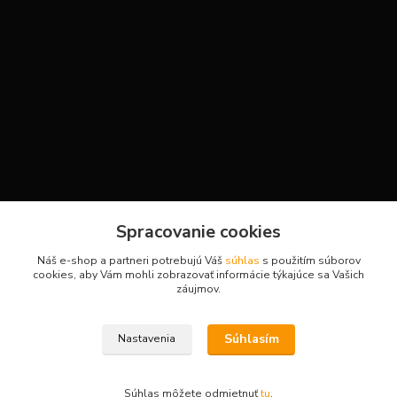
Kontakty
Spracovanie cookies
Náš e-shop a partneri potrebujú Váš
súhlas
s použitím súborov
cookies, aby Vám mohli zobrazovať informácie týkajúce sa Vašich
záujmov.
H-Sport
Martina
Súhlasím
Nastavenia
+421908736431
(Po-Pia, 7-15 hod.)
Súhlas môžete odmietnuť
tu
.