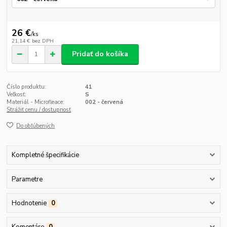
26 €
/
ks
21,14 €
bez DPH
Pridať do košíka
Číslo produktu:
41
Veľkosť:
S
Materiál - Microfleace:
002 - červená
Strážiť cenu / dostupnosť
Do obľúbených
Kompletné špecifikácie
Parametre
Hodnotenie
0