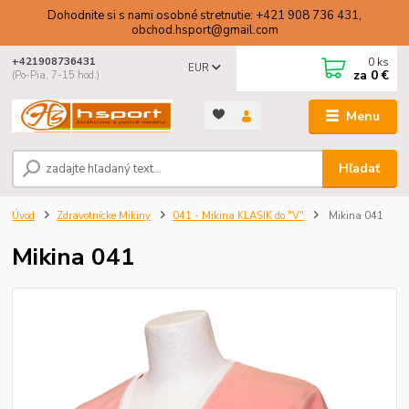
Dohodnite si s nami osobné stretnutie: +421 908 736 431,
obchod.hsport@gmail.com
0
ks
+421908736431
EUR
za
0 €
(Po-Pia, 7-15 hod.)
Menu
Hľadať
Úvod
Zdravotnícke Mikiny
041 - Mikina KLASIK do "V"
Mikina 041
Mikina 041