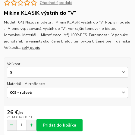
Ohodnotiť produkt
Mikina KLASIK výstrih do "V"
Model 041 Názov modelu : Mikina KLASIK výstrih do "V" Popis modelu
: Mierne vypasovaná, výstrih do "V", vonkajšie lemovanie bielou
lemovkou Materiál : Microfleace (Mf) 100%PES Farebnosť : V ponuke
jednofarebné varianty ukončené bielou lemovkou Určené pre : dámska
Veľkosti...
celý popis
Veľkosť
Materiál - Microfleace
26 €
/
ks
21,14 €
bez DPH
Pridať do košíka