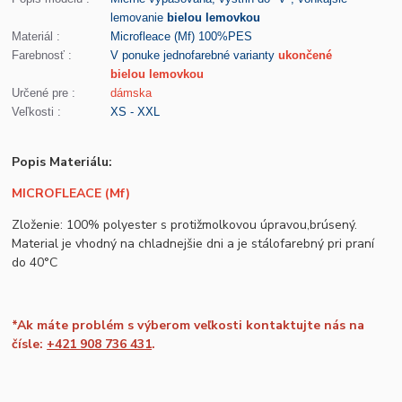
lemovanie
bielou lemovkou
Materiál :
Microfleace (Mf) 100%PES
Farebnosť :
V ponuke jednofarebné varianty
ukončené
bielou lemovkou
Určené pre :
dámska
Veľkosti :
XS - XXL
Popis Materiálu:
MICROFLEACE (Mf)
Zloženie: 100% polyester s protižmolkovou úpravou,brúsený.
Material je vhodný na chladnejšie dni a je stálofarebný pri praní
do 40°C
*Ak máte problém s výberom veľkosti kontaktujte nás na
čísle:
+421 908 736 431
.