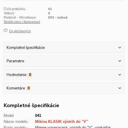
Číslo produktu:
41
Veľkosť:
S
Materiál - Microfleace:
003 - ružová
Strážiť cenu / dostupnosť
Do obľúbených
Kompletné špecifikácie
Parametre
Hodnotenie
0
Komentáre
0
Kompletné špecifikácie
Model
041
Názov modelu :
Mikina KLASIK výstrih do "V"
Popis modelu :
Mierne vypasovaná, výstrih do "V", vonkajšie