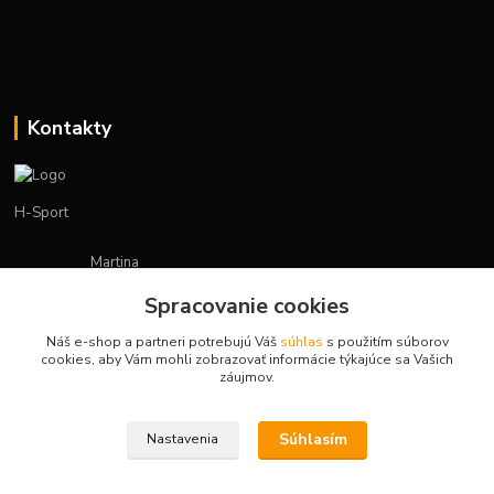
Kontakty
H-Sport
Martina
+421908736431
Spracovanie cookies
(Po-Pia, 7-15 hod.)
Náš e-shop a partneri potrebujú Váš
súhlas
s použitím súborov
obchod.hsport@gmail.com
cookies, aby Vám mohli zobrazovať informácie týkajúce sa Vašich
záujmov.
Súhlasím
Nastavenia