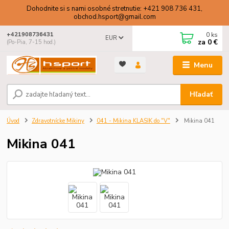
Dohodnite si s nami osobné stretnutie: +421 908 736 431,
obchod.hsport@gmail.com
0
ks
+421908736431
EUR
za
0 €
(Po-Pia, 7-15 hod.)
Menu
Hľadať
Úvod
Zdravotnícke Mikiny
041 - Mikina KLASIK do "V"
Mikina 041
Mikina 041