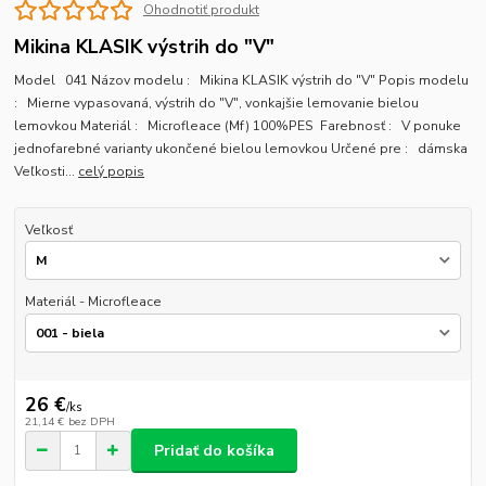
Ohodnotiť produkt
Mikina KLASIK výstrih do "V"
Model 041 Názov modelu : Mikina KLASIK výstrih do "V" Popis modelu
: Mierne vypasovaná, výstrih do "V", vonkajšie lemovanie bielou
lemovkou Materiál : Microfleace (Mf) 100%PES Farebnosť : V ponuke
jednofarebné varianty ukončené bielou lemovkou Určené pre : dámska
Veľkosti...
celý popis
Veľkosť
Materiál - Microfleace
26 €
/
ks
21,14 €
bez DPH
Pridať do košíka