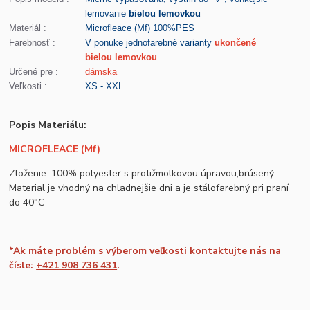
lemovanie
bielou lemovkou
Materiál :
Microfleace (Mf) 100%PES
Farebnosť :
V ponuke jednofarebné varianty
ukončené
bielou lemovkou
Určené pre :
dámska
Veľkosti :
XS - XXL
Popis Materiálu:
MICROFLEACE (Mf)
Zloženie: 100% polyester s protižmolkovou úpravou,brúsený.
Material je vhodný na chladnejšie dni a je stálofarebný pri praní
do 40°C
*Ak máte problém s výberom veľkosti kontaktujte nás na
čísle:
+421 908 736 431
.