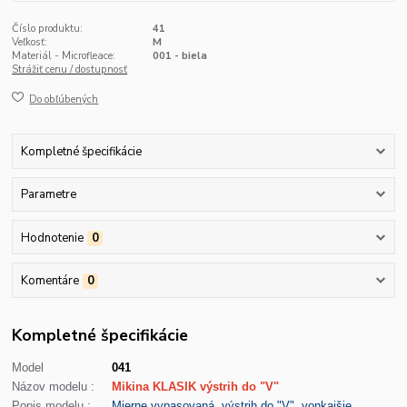
Číslo produktu:
41
Veľkosť:
M
Materiál - Microfleace:
001 - biela
Strážiť cenu / dostupnosť
Do obľúbených
Kompletné špecifikácie
Parametre
Hodnotenie
0
Komentáre
0
Kompletné špecifikácie
Model
041
Názov modelu :
Mikina KLASIK výstrih do "V"
Popis modelu :
Mierne vypasovaná, výstrih do "V", vonkajšie