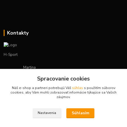
Kontakty
H-Sport
Martina
+421908736431
Spracovanie cookies
(Po-Pia, 7-15 hod.)
Náš e-shop a partneri potrebujú Váš
súhlas
s použitím súborov
obchod.hsport@gmail.com
cookies, aby Vám mohli zobrazovať informácie týkajúce sa Vašich
záujmov.
Súhlasím
Nastavenia