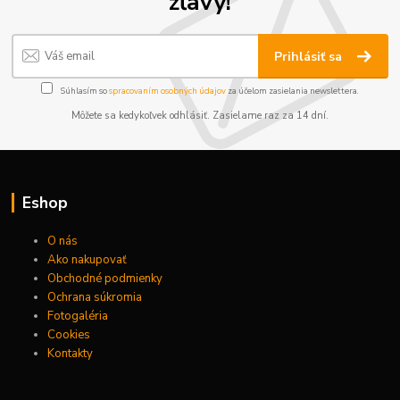
zľavy!
Prihlásiť sa
Súhlasím so
spracovaním osobných údajov
za účelom zasielania newslettera.
Môžete sa kedykoľvek odhlásiť. Zasielame raz za 14 dní.
Eshop
O nás
Ako nakupovať
Obchodné podmienky
Ochrana súkromia
Fotogaléria
Cookies
Kontakty