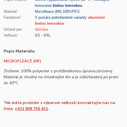
lemovanie
bielou lemovkou
Materiál :
Microfleace (Mf) 100%PES
Farebnosť :
V ponuke jednofarebné varianty
ukončené
bielou lemovkou
Určené pre :
dámska
Veľkosti :
XS - XXL
Popis Materiálu:
MICROFLEACE (Mf)
Zloženie: 100% polyester s protižmolkovou úpravou,brúsený.
Material je vhodný na chladnejšie dni a je stálofarebný pri praní
do 40°C
*Ak máte problém s výberom veľkosti kontaktujte nás na
čísle:
+421 908 736 431
.