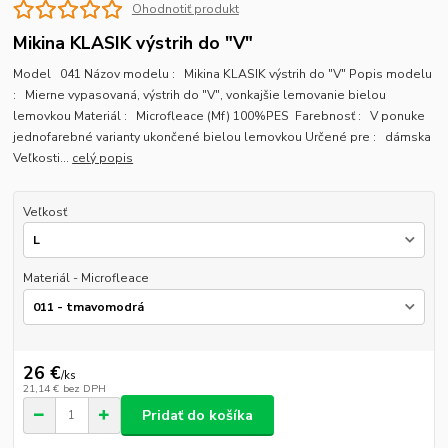
Ohodnotiť produkt
Mikina KLASIK výstrih do "V"
Model 041 Názov modelu : Mikina KLASIK výstrih do "V" Popis modelu
: Mierne vypasovaná, výstrih do "V", vonkajšie lemovanie bielou
lemovkou Materiál : Microfleace (Mf) 100%PES Farebnosť : V ponuke
jednofarebné varianty ukončené bielou lemovkou Určené pre : dámska
Veľkosti...
celý popis
Veľkosť
Materiál - Microfleace
26 €
/
ks
21,14 €
bez DPH
Pridať do košíka