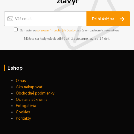
zľavy!
Prihlásiť sa
Súhlasím so
spracovaním osobných údajov
za účelom zasielania newslettera.
Môžete sa kedykoľvek odhlásiť. Zasielame raz za 14 dní.
Eshop
O nás
Ako nakupovať
Obchodné podmienky
Ochrana súkromia
Fotogaléria
Cookies
Kontakty