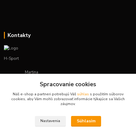
Kontakty
H-Sport
Martina
+421908736431
Spracovanie cookies
(Po-Pia, 7-15 hod.)
Náš e-shop a partneri potrebujú Váš
súhlas
s použitím súborov
obchod.hsport@gmail.com
cookies, aby Vám mohli zobrazovať informácie týkajúce sa Vašich
záujmov.
Súhlasím
Nastavenia