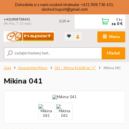
Dohodnite si s nami osobné stretnutie: +421 908 736 431,
obchod.hsport@gmail.com
0
ks
+421908736431
EUR
za
0 €
(Po-Pia, 7-15 hod.)
Menu
Hľadať
Úvod
Zdravotnícke Mikiny
041 - Mikina KLASIK do "V"
Mikina 041
Mikina 041