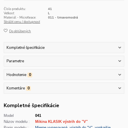
Číslo produktu:
41
Veľkosť:
L
Materiál - Microfleace:
011 - tmavomodrá
Strážiť cenu / dostupnosť
Do obľúbených
Kompletné špecifikácie
Parametre
Hodnotenie
0
Komentáre
0
Kompletné špecifikácie
Model
041
Názov modelu :
Mikina KLASIK výstrih do "V"
Popis modelu :
Mierne vypasovaná, výstrih do "V", vonkajšie