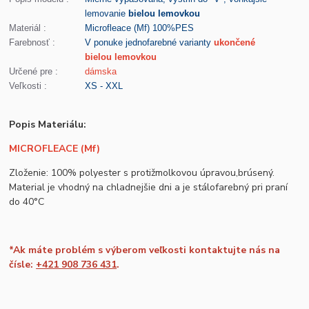
lemovanie
bielou lemovkou
Materiál :
Microfleace (Mf) 100%PES
Farebnosť :
V ponuke jednofarebné varianty
ukončené
bielou lemovkou
Určené pre :
dámska
Veľkosti :
XS - XXL
Popis Materiálu:
MICROFLEACE (Mf)
Zloženie: 100% polyester s protižmolkovou úpravou,brúsený.
Material je vhodný na chladnejšie dni a je stálofarebný pri praní
do 40°C
*Ak máte problém s výberom veľkosti kontaktujte nás na
čísle:
+421 908 736 431
.