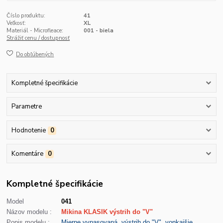
Číslo produktu:
41
Veľkosť:
XL
Materiál - Microfleace:
001 - biela
Strážiť cenu / dostupnosť
Do obľúbených
Kompletné špecifikácie
Parametre
Hodnotenie
0
Komentáre
0
Kompletné špecifikácie
Model
041
Názov modelu :
Mikina KLASIK výstrih do "V"
Popis modelu :
Mierne vypasovaná, výstrih do "V", vonkajšie