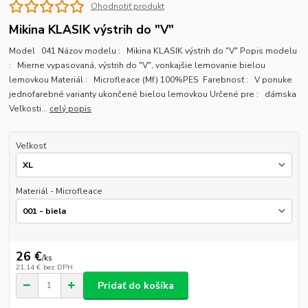
Ohodnotiť produkt
Mikina KLASIK výstrih do "V"
Model 041 Názov modelu : Mikina KLASIK výstrih do "V" Popis modelu
: Mierne vypasovaná, výstrih do "V", vonkajšie lemovanie bielou
lemovkou Materiál : Microfleace (Mf) 100%PES Farebnosť : V ponuke
jednofarebné varianty ukončené bielou lemovkou Určené pre : dámska
Veľkosti...
celý popis
Veľkosť
Materiál - Microfleace
26 €
/
ks
21,14 €
bez DPH
Pridať do košíka