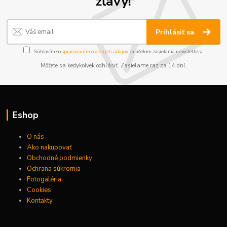
zľavy!
Prihlásiť sa
Súhlasím so
spracovaním osobných údajov
za účelom zasielania newslettera.
Môžete sa kedykoľvek odhlásiť. Zasielame raz za 14 dní.
Eshop
O nás
Ako nakupovať
Obchodné podmienky
Ochrana súkromia
Fotogaléria
Cookies
Kontakty