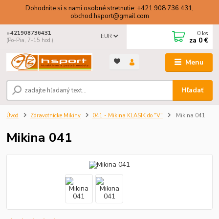
Dohodnite si s nami osobné stretnutie: +421 908 736 431,
obchod.hsport@gmail.com
0
ks
+421908736431
EUR
za
0 €
(Po-Pia, 7-15 hod.)
Menu
Hľadať
Úvod
Zdravotnícke Mikiny
041 - Mikina KLASIK do "V"
Mikina 041
Mikina 041