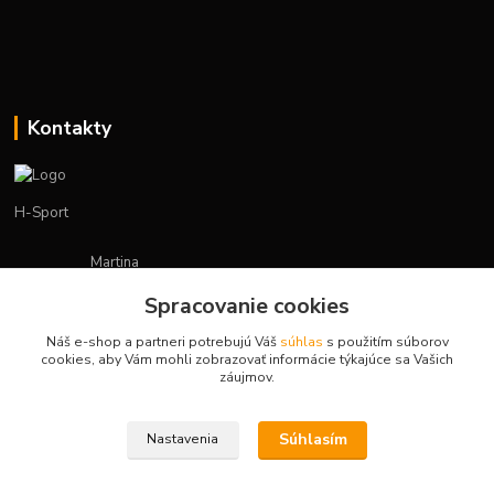
Kontakty
H-Sport
Martina
+421908736431
Spracovanie cookies
(Po-Pia, 7-15 hod.)
Náš e-shop a partneri potrebujú Váš
súhlas
s použitím súborov
obchod.hsport@gmail.com
cookies, aby Vám mohli zobrazovať informácie týkajúce sa Vašich
záujmov.
Súhlasím
Nastavenia