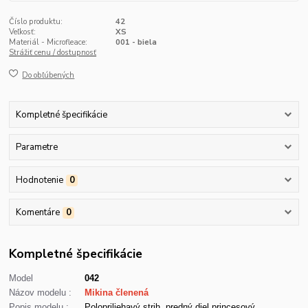
Číslo produktu:
42
Veľkosť:
XS
Materiál - Microfleace:
001 - biela
Strážiť cenu / dostupnosť
Do obľúbených
Kompletné špecifikácie
Parametre
Hodnotenie
0
Komentáre
0
Kompletné špecifikácie
Model
042
Názov modelu :
Mikina členená
Popis modelu :
Polopriliehavý strih, predný diel princesový