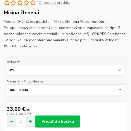
Ohodnotiť produkt
Mikina členená
Model 042 Názov modelu : Mikina členená Popis modelu :
Polopriliehavý strih, predný diel princesový strih, zapínanie na zips, 2
bočné vkladané vrecká Materiál : Microfleace (Mf) 100%PES Farebnosť :
V ponuke len jednofarebné varianty Určené pre : dámska Veľkosti :
XS - XX...
celý popis
Veľkosť
Materiál - Microfleace
33,60 €
/
ks
27,32 €
bez DPH
Pridať do košíka