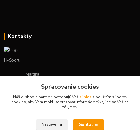
Kontakty
H-Sport
Martina
+421908736431
Spracovanie cookies
(Po-Pia, 7-15 hod.)
Náš e-shop a partneri potrebujú Váš
súhlas
s použitím súborov
obchod.hsport@gmail.com
cookies, aby Vám mohli zobrazovať informácie týkajúce sa Vašich
záujmov.
Súhlasím
Nastavenia