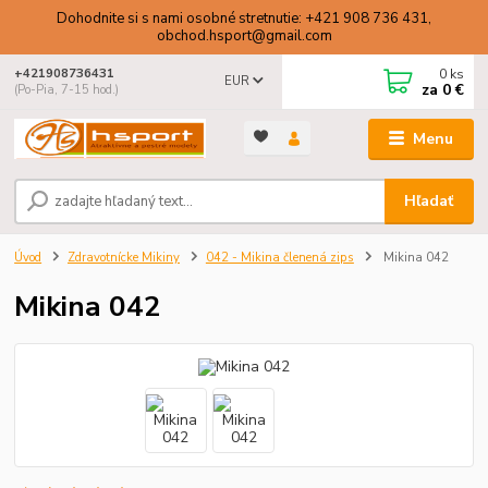
Dohodnite si s nami osobné stretnutie: +421 908 736 431,
obchod.hsport@gmail.com
0
ks
+421908736431
EUR
za
0 €
(Po-Pia, 7-15 hod.)
Menu
Hľadať
Úvod
Zdravotnícke Mikiny
042 - Mikina členená zips
Mikina 042
Mikina 042