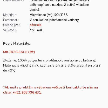
strih, zapínanie na zips, 2 bočné vkladané
vrecká
Materiál :
Microfleace (Mf) 100%PES
Farebnosť :
V ponuke len jednofarebné varianty
Určené pre :
dámska
Veľkosti :
XS - XXL
Popis Materiálu:
MICROFLEACE (Mf)
Zloženie: 100% polyester s protižmolkovou úpravou,brúsený.
Material je vhodný na chladnejšie dni a je stálofarebný pri praní
do 40°C
*Ak máte problém s výberom veľkosti kontaktujte nás na
čísle:
+421 908 736 431
.