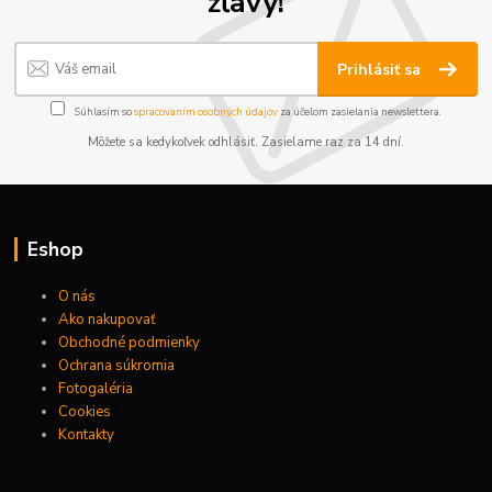
zľavy!
Prihlásiť sa
Súhlasím so
spracovaním osobných údajov
za účelom zasielania newslettera.
Môžete sa kedykoľvek odhlásiť. Zasielame raz za 14 dní.
Eshop
O nás
Ako nakupovať
Obchodné podmienky
Ochrana súkromia
Fotogaléria
Cookies
Kontakty