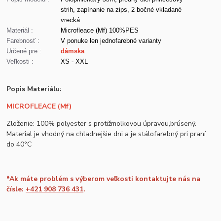
strih, zapínanie na zips, 2 bočné vkladané
vrecká
Materiál :
Microfleace (Mf) 100%PES
Farebnosť :
V ponuke len jednofarebné varianty
Určené pre :
dámska
Veľkosti :
XS - XXL
Popis Materiálu:
MICROFLEACE (Mf)
Zloženie: 100% polyester s protižmolkovou úpravou,brúsený.
Material je vhodný na chladnejšie dni a je stálofarebný pri praní
do 40°C
*Ak máte problém s výberom veľkosti kontaktujte nás na
čísle:
+421 908 736 431
.