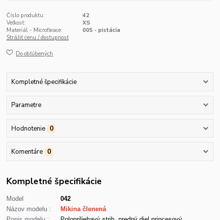
Číslo produktu:
42
Veľkosť:
XS
Materiál - Microfleace:
005 - pistácia
Strážiť cenu / dostupnosť
Do obľúbených
Kompletné špecifikácie
Parametre
Hodnotenie
0
Komentáre
0
Kompletné špecifikácie
Model
042
Názov modelu :
Mikina členená
Popis modelu :
Polopriliehavý strih, predný diel princesový