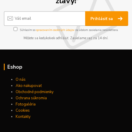
zľavy!
Prihlásiť sa
Súhlasím so
spracovaním osobných údajov
za účelom zasielania newslettera.
Môžete sa kedykoľvek odhlásiť. Zasielame raz za 14 dní.
Eshop
O nás
Ako nakupovať
Obchodné podmienky
Ochrana súkromia
Fotogaléria
Cookies
Kontakty