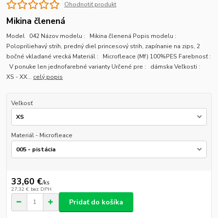
Ohodnotiť produkt
Mikina členená
Model 042 Názov modelu : Mikina členená Popis modelu :
Polopriliehavý strih, predný diel princesový strih, zapínanie na zips, 2
bočné vkladané vrecká Materiál : Microfleace (Mf) 100%PES Farebnosť :
V ponuke len jednofarebné varianty Určené pre : dámska Veľkosti :
XS - XX...
celý popis
Veľkosť
Materiál - Microfleace
33,60 €
/
ks
27,32 €
bez DPH
Pridať do košíka