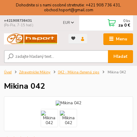
Dohodnite si s nami osobné stretnutie: +421 908 736 431,
obchod.hsport@gmail.com
0
ks
+421908736431
EUR
za
0 €
(Po-Pia, 7-15 hod.)
Menu
Hľadať
Úvod
Zdravotnícke Mikiny
042 - Mikina členená zips
Mikina 042
Mikina 042