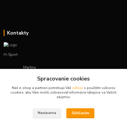
Kontakty
H-Sport
Martina
+421908736431
Spracovanie cookies
(Po-Pia, 7-15 hod.)
Náš e-shop a partneri potrebujú Váš
súhlas
s použitím súborov
obchod.hsport@gmail.com
cookies, aby Vám mohli zobrazovať informácie týkajúce sa Vašich
záujmov.
Súhlasím
Nastavenia