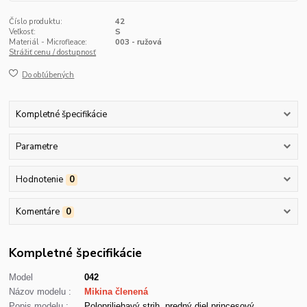
Číslo produktu:
42
Veľkosť:
S
Materiál - Microfleace:
003 - ružová
Strážiť cenu / dostupnosť
Do obľúbených
Kompletné špecifikácie
Parametre
Hodnotenie
0
Komentáre
0
Kompletné špecifikácie
Model
042
Názov modelu :
Mikina členená
Popis modelu :
Polopriliehavý strih, predný diel princesový