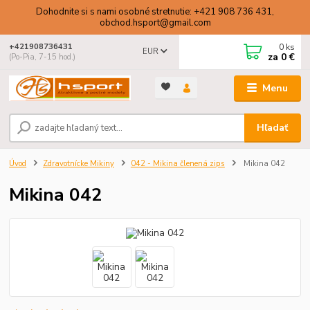
Dohodnite si s nami osobné stretnutie: +421 908 736 431,
obchod.hsport@gmail.com
0
ks
+421908736431
EUR
za
0 €
(Po-Pia, 7-15 hod.)
Menu
Hľadať
Úvod
Zdravotnícke Mikiny
042 - Mikina členená zips
Mikina 042
Mikina 042