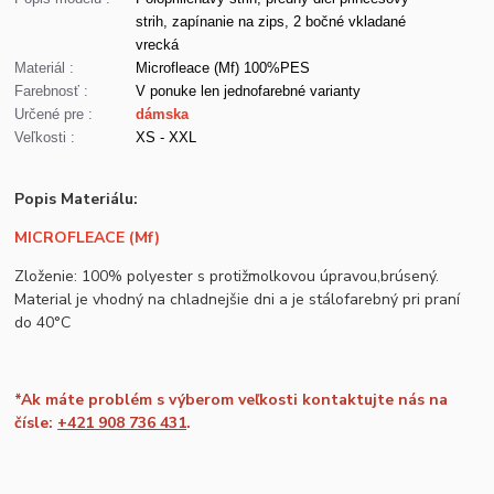
strih, zapínanie na zips, 2 bočné vkladané
vrecká
Materiál :
Microfleace (Mf) 100%PES
Farebnosť :
V ponuke len jednofarebné varianty
Určené pre :
dámska
Veľkosti :
XS - XXL
Popis Materiálu:
MICROFLEACE (Mf)
Zloženie: 100% polyester s protižmolkovou úpravou,brúsený.
Material je vhodný na chladnejšie dni a je stálofarebný pri praní
do 40°C
*Ak máte problém s výberom veľkosti kontaktujte nás na
čísle:
+421 908 736 431
.