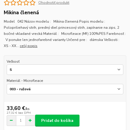
Ohodnotiť produkt
Mikina členená
Model 042 Názov modelu : Mikina členená Popis modelu :
Polopriliehavý strih, predný diel princesový strih, zapínanie na zips, 2
bočné vkladané vrecká Materiál : Microfleace (Mf) 100%PES Farebnosť :
V ponuke len jednofarebné varianty Určené pre : dámska Veľkosti :
XS - XX...
celý popis
Veľkosť
Materiál - Microfleace
33,60 €
/
ks
27,32 €
bez DPH
Pridať do košíka