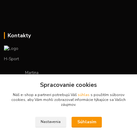
Kontakty
H-Sport
Martina
+421908736431
Spracovanie cookies
(Po-Pia, 7-15 hod.)
Náš e-shop a partneri potrebujú Váš
súhlas
s použitím súborov
obchod.hsport@gmail.com
cookies, aby Vám mohli zobrazovať informácie týkajúce sa Vašich
záujmov.
Súhlasím
Nastavenia