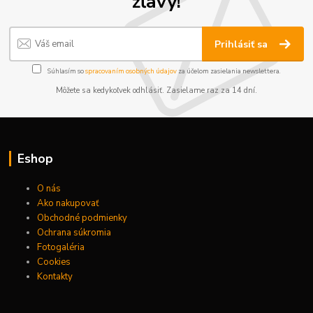
zľavy!
Prihlásiť sa
Súhlasím so
spracovaním osobných údajov
za účelom zasielania newslettera.
Môžete sa kedykoľvek odhlásiť. Zasielame raz za 14 dní.
Eshop
O nás
Ako nakupovať
Obchodné podmienky
Ochrana súkromia
Fotogaléria
Cookies
Kontakty