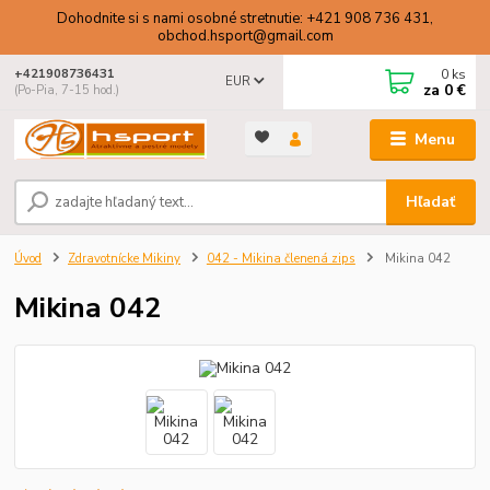
Dohodnite si s nami osobné stretnutie: +421 908 736 431,
obchod.hsport@gmail.com
0
ks
+421908736431
EUR
za
0 €
(Po-Pia, 7-15 hod.)
Menu
Hľadať
Úvod
Zdravotnícke Mikiny
042 - Mikina členená zips
Mikina 042
Mikina 042