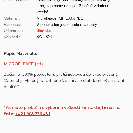
strih, zapínanie na zips, 2 bočné vkladané
vrecká
Materiál :
Microfleace (Mf) 100%PES
Farebnosť :
V ponuke len jednofarebné varianty
Určené pre :
dámska
Veľkosti :
XS - XXL
Popis Materiálu:
MICROFLEACE (Mf)
Zloženie: 100% polyester s protižmolkovou úpravou,brúsený.
Material je vhodný na chladnejšie dni a je stálofarebný pri praní
do 40°C
*Ak máte problém s výberom veľkosti kontaktujte nás na
čísle:
+421 908 736 431
.