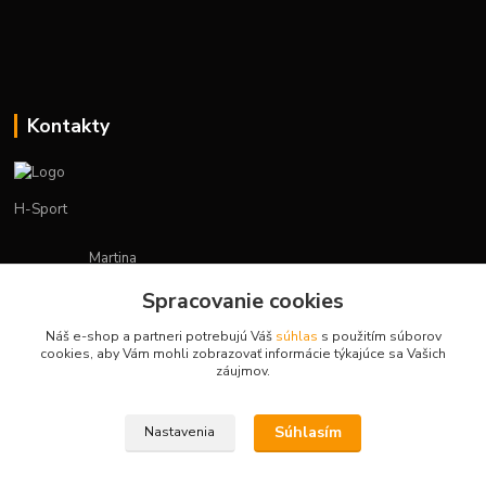
Kontakty
H-Sport
Martina
+421908736431
Spracovanie cookies
(Po-Pia, 7-15 hod.)
Náš e-shop a partneri potrebujú Váš
súhlas
s použitím súborov
obchod.hsport@gmail.com
cookies, aby Vám mohli zobrazovať informácie týkajúce sa Vašich
záujmov.
Súhlasím
Nastavenia