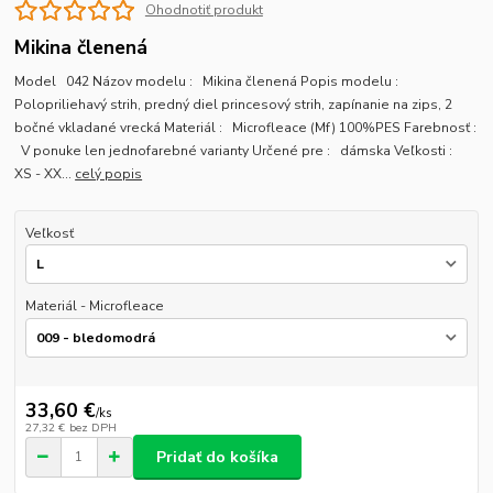
Ohodnotiť produkt
Mikina členená
Model 042 Názov modelu : Mikina členená Popis modelu :
Polopriliehavý strih, predný diel princesový strih, zapínanie na zips, 2
bočné vkladané vrecká Materiál : Microfleace (Mf) 100%PES Farebnosť :
V ponuke len jednofarebné varianty Určené pre : dámska Veľkosti :
XS - XX...
celý popis
Veľkosť
Materiál - Microfleace
33,60 €
/
ks
27,32 €
bez DPH
Pridať do košíka