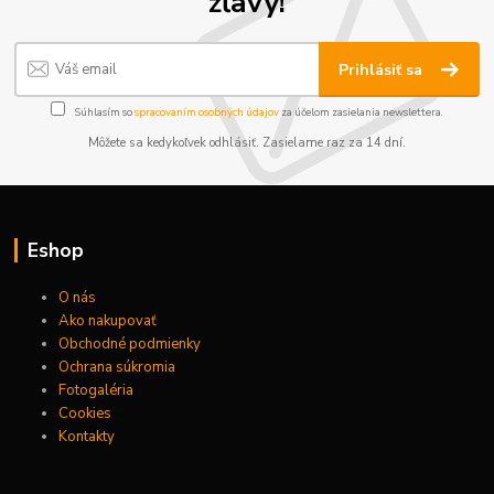
zľavy!
Prihlásiť sa
Súhlasím so
spracovaním osobných údajov
za účelom zasielania newslettera.
Môžete sa kedykoľvek odhlásiť. Zasielame raz za 14 dní.
Eshop
O nás
Ako nakupovať
Obchodné podmienky
Ochrana súkromia
Fotogaléria
Cookies
Kontakty