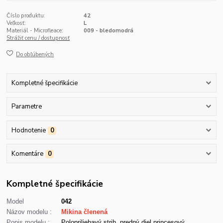
Číslo produktu:
42
Veľkosť:
L
Materiál - Microfleace:
009 - bledomodrá
Strážiť cenu / dostupnosť
Do obľúbených
Kompletné špecifikácie
Parametre
Hodnotenie
0
Komentáre
0
Kompletné špecifikácie
Model
042
Názov modelu :
Mikina členená
Popis modelu :
Polopriliehavý strih, predný diel princesový