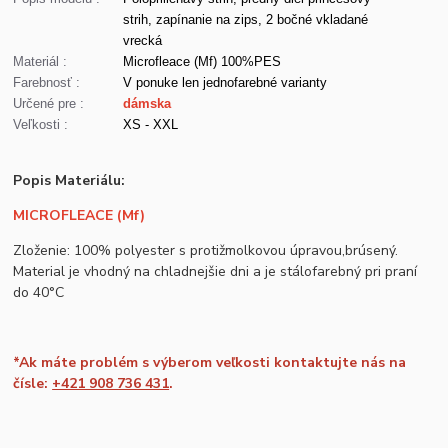
strih, zapínanie na zips, 2 bočné vkladané
vrecká
Materiál :
Microfleace (Mf) 100%PES
Farebnosť :
V ponuke len jednofarebné varianty
Určené pre :
dámska
Veľkosti :
XS - XXL
Popis Materiálu:
MICROFLEACE (Mf)
Zloženie: 100% polyester s protižmolkovou úpravou,brúsený.
Material je vhodný na chladnejšie dni a je stálofarebný pri praní
do 40°C
*Ak máte problém s výberom veľkosti kontaktujte nás na
čísle:
+421 908 736 431
.