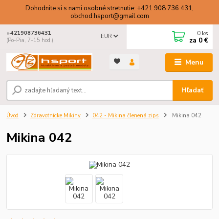
Dohodnite si s nami osobné stretnutie: +421 908 736 431,
obchod.hsport@gmail.com
0
ks
+421908736431
EUR
za
0 €
(Po-Pia, 7-15 hod.)
Menu
Hľadať
Úvod
Zdravotnícke Mikiny
042 - Mikina členená zips
Mikina 042
Mikina 042