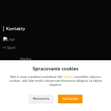
Kontakty
H-Sport
Martina
+421908736431
Spracovanie cookies
(Po-Pia, 7-15 hod.)
Náš e-shop a partneri potrebujú Váš
súhlas
s použitím súborov
obchod.hsport@gmail.com
cookies, aby Vám mohli zobrazovať informácie týkajúce sa Vašich
záujmov.
Súhlasím
Nastavenia