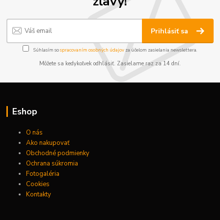
zľavy!
Prihlásiť sa
Súhlasím so
spracovaním osobných údajov
za účelom zasielania newslettera.
Môžete sa kedykoľvek odhlásiť. Zasielame raz za 14 dní.
Eshop
O nás
Ako nakupovať
Obchodné podmienky
Ochrana súkromia
Fotogaléria
Cookies
Kontakty