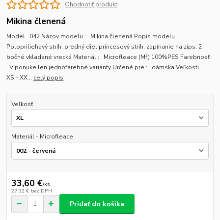
Ohodnotiť produkt
Mikina členená
Model 042 Názov modelu : Mikina členená Popis modelu :
Polopriliehavý strih, predný diel princesový strih, zapínanie na zips, 2
bočné vkladané vrecká Materiál : Microfleace (Mf) 100%PES Farebnosť :
V ponuke len jednofarebné varianty Určené pre : dámska Veľkosti :
XS - XX...
celý popis
Veľkosť
Materiál - Microfleace
33,60 €
/
ks
27,32 €
bez DPH
Pridať do košíka