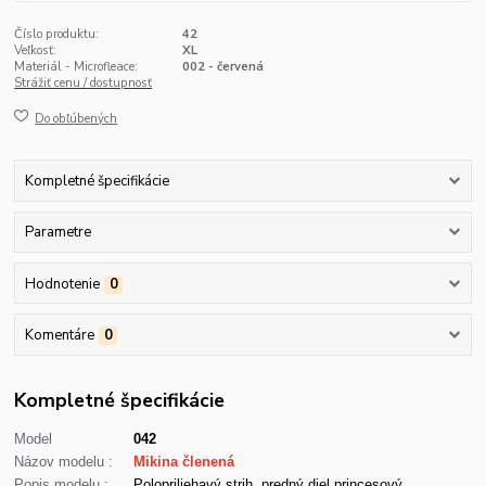
Číslo produktu:
42
Veľkosť:
XL
Materiál - Microfleace:
002 - červená
Strážiť cenu / dostupnosť
Do obľúbených
Kompletné špecifikácie
Parametre
Hodnotenie
0
Komentáre
0
Kompletné špecifikácie
Model
042
Názov modelu :
Mikina členená
Popis modelu :
Polopriliehavý strih, predný diel princesový