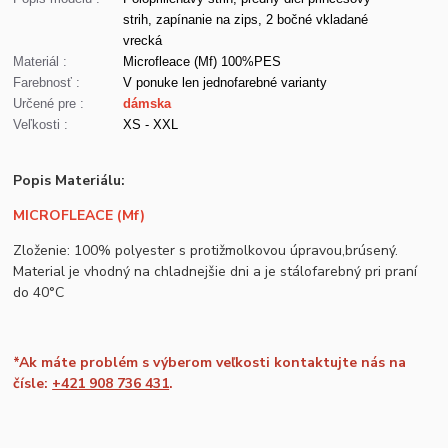
strih, zapínanie na zips, 2 bočné vkladané
vrecká
Materiál :
Microfleace (Mf) 100%PES
Farebnosť :
V ponuke len jednofarebné varianty
Určené pre :
dámska
Veľkosti :
XS - XXL
Popis Materiálu:
MICROFLEACE (Mf)
Zloženie: 100% polyester s protižmolkovou úpravou,brúsený.
Material je vhodný na chladnejšie dni a je stálofarebný pri praní
do 40°C
*Ak máte problém s výberom veľkosti kontaktujte nás na
čísle:
+421 908 736 431
.