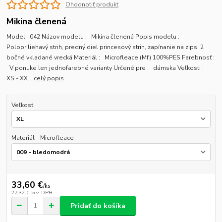
Ohodnotiť produkt
Mikina členená
Model 042 Názov modelu : Mikina členená Popis modelu :
Polopriliehavý strih, predný diel princesový strih, zapínanie na zips, 2
bočné vkladané vrecká Materiál : Microfleace (Mf) 100%PES Farebnosť :
V ponuke len jednofarebné varianty Určené pre : dámska Veľkosti :
XS - XX...
celý popis
Veľkosť
Materiál - Microfleace
33,60 €
/
ks
27,32 €
bez DPH
Pridať do košíka