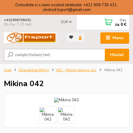
Dohodnite si s nami osobné stretnutie: +421 908 736 431,
obchod.hsport@gmail.com
0
ks
+421908736431
EUR
za
0 €
(Po-Pia, 7-15 hod.)
Menu
Hľadať
Úvod
Zdravotnícke Mikiny
042 - Mikina členená zips
Mikina 042
Mikina 042