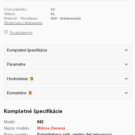
Číslo produktu:
42
Veľkosť:
XL
Materiál - Microfleace:
009 - bledomodrá
Strážiť cenu / dostupnosť
Do obľúbených
Kompletné špecifikácie
Parametre
Hodnotenie
0
Komentáre
0
Kompletné špecifikácie
Model
042
Názov modelu :
Mikina členená
Popis modelu :
Polopriliehavý strih, predný diel princesový