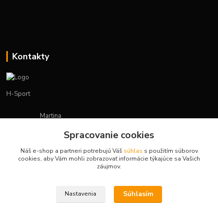
Kontakty
H-Sport
Martina
+421908736431
Spracovanie cookies
(Po-Pia, 7-15 hod.)
Náš e-shop a partneri potrebujú Váš
súhlas
s použitím súborov
obchod.hsport@gmail.com
cookies, aby Vám mohli zobrazovať informácie týkajúce sa Vašich
záujmov.
Súhlasím
Nastavenia