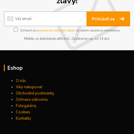
zľavy!
Prihlásiť sa
Súhlasím so
spracovaním osobných údajov
za účelom zasielania newslettera.
Môžete sa kedykoľvek odhlásiť. Zasielame raz za 14 dní.
Eshop
O nás
Ako nakupovať
Obchodné podmienky
Ochrana súkromia
Fotogaléria
Cookies
Kontakty