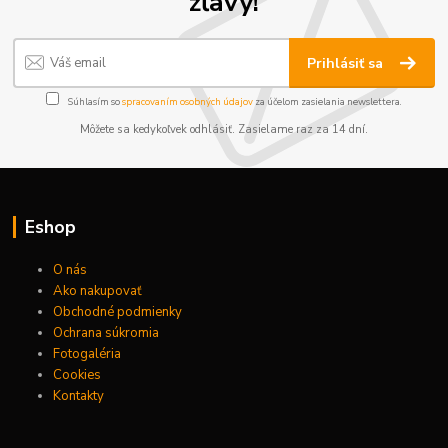
zľavy!
Prihlásiť sa
Súhlasím so
spracovaním osobných údajov
za účelom zasielania newslettera.
Môžete sa kedykoľvek odhlásiť. Zasielame raz za 14 dní.
Eshop
O nás
Ako nakupovať
Obchodné podmienky
Ochrana súkromia
Fotogaléria
Cookies
Kontakty