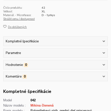
Číslo produktu:
42
Veľkosť:
XL
Materiál - Microfleace:
D - tyrkys
Strážiť cenu / dostupnosť
Do obľúbených
Kompletné špecifikácie
Parametre
Hodnotenie
0
Komentáre
0
Kompletné špecifikácie
Model
042
Názov modelu :
Mikina členená
Popis modelu :
Polopriliehavý strih, predný diel princesový