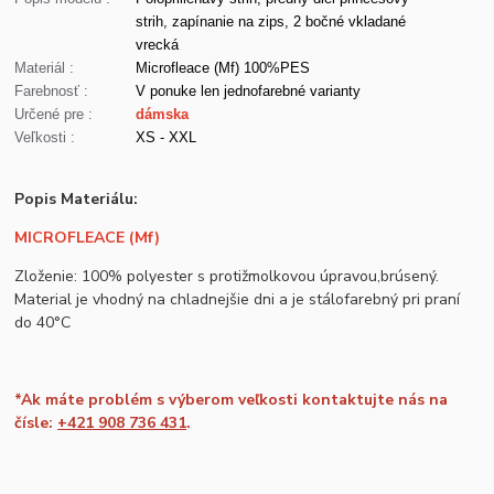
strih, zapínanie na zips, 2 bočné vkladané
vrecká
Materiál :
Microfleace (Mf) 100%PES
Farebnosť :
V ponuke len jednofarebné varianty
Určené pre :
dámska
Veľkosti :
XS - XXL
Popis Materiálu:
MICROFLEACE (Mf)
Zloženie: 100% polyester s protižmolkovou úpravou,brúsený.
Material je vhodný na chladnejšie dni a je stálofarebný pri praní
do 40°C
*Ak máte problém s výberom veľkosti kontaktujte nás na
čísle:
+421 908 736 431
.