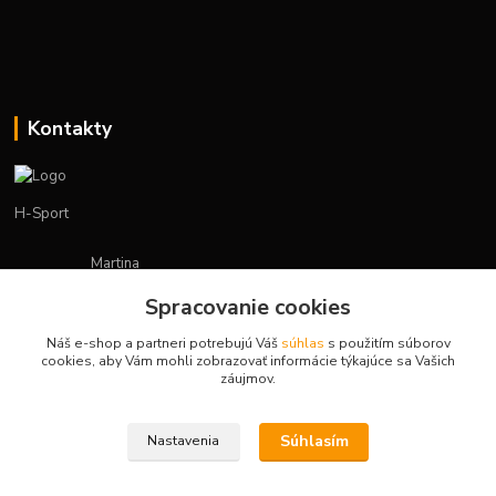
Kontakty
H-Sport
Martina
+421908736431
Spracovanie cookies
(Po-Pia, 7-15 hod.)
Náš e-shop a partneri potrebujú Váš
súhlas
s použitím súborov
obchod.hsport@gmail.com
cookies, aby Vám mohli zobrazovať informácie týkajúce sa Vašich
záujmov.
Súhlasím
Nastavenia