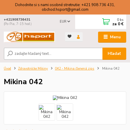
Dohodnite si s nami osobné stretnutie: +421 908 736 431,
obchod.hsport@gmail.com
0
ks
+421908736431
EUR
za
0 €
(Po-Pia, 7-15 hod.)
Menu
Hľadať
Úvod
Zdravotnícke Mikiny
042 - Mikina členená zips
Mikina 042
Mikina 042