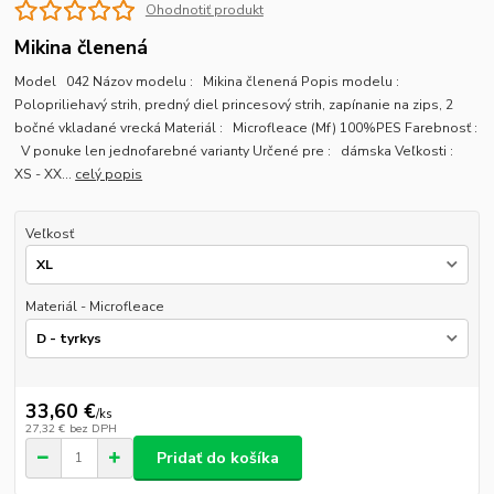
Ohodnotiť produkt
Mikina členená
Model 042 Názov modelu : Mikina členená Popis modelu :
Polopriliehavý strih, predný diel princesový strih, zapínanie na zips, 2
bočné vkladané vrecká Materiál : Microfleace (Mf) 100%PES Farebnosť :
V ponuke len jednofarebné varianty Určené pre : dámska Veľkosti :
XS - XX...
celý popis
Veľkosť
Materiál - Microfleace
33,60 €
/
ks
27,32 €
bez DPH
Pridať do košíka