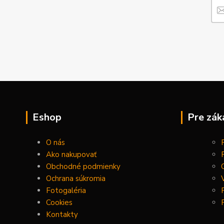
Eshop
Pre zák
O nás
Ako nakupovať
Obchodné podmienky
Ochrana súkromia
Fotogaléria
Cookies
Kontakty