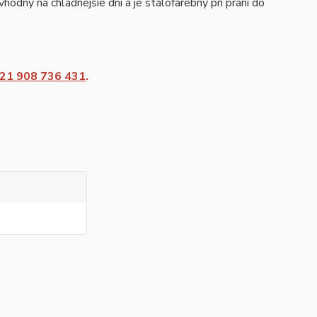
odný na chladnejšie dni a je stálofarebný pri praní do
21 908 736 431
.