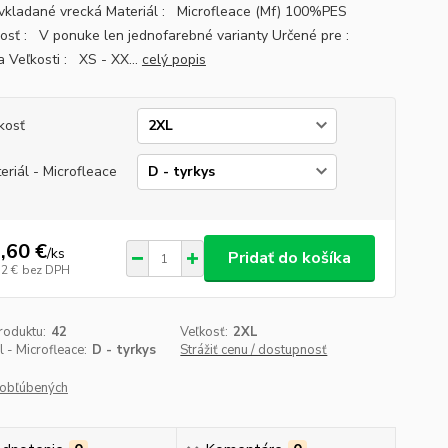
vkladané vrecká Materiál : Microfleace (Mf) 100%PES
osť : V ponuke len jednofarebné varianty Určené pre :
 Veľkosti : XS - XX...
celý popis
kosť
eriál - Microfleace
,60 €
/
ks
Pridať do košíka
32 €
bez DPH
roduktu:
42
Veľkosť:
2XL
l - Microfleace:
D - tyrkys
Strážiť cenu / dostupnosť
obľúbených