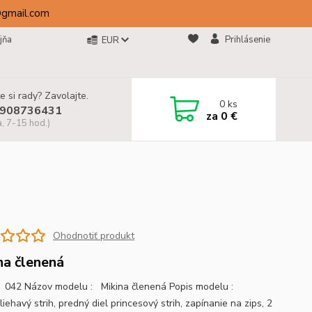
@gmail.com
jňa
Prihlásenie
EUR
e si rady? Zavolajte.
0
ks
908736431
za
0 €
a, 7-15 hod.)
Ohodnotiť produkt
na členená
042 Názov modelu : Mikina členená Popis modelu :
liehavý strih, predný diel princesový strih, zapínanie na zips, 2