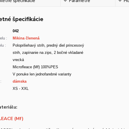
etné špecifikácie
Parametre
Ho
tné špecifikácie
042
lu :
Mikina členená
lu :
Polopriliehavý strih, predný diel princesový
strih, zapínanie na zips, 2 bočné vkladané
vrecká
Microfleace (Mf) 100%PES
:
V ponuke len jednofarebné varianty
:
dámska
XS - XXL
teriálu:
EACE (Mf)