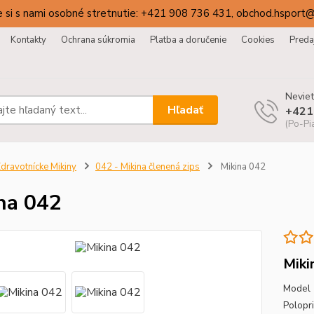
 si s nami osobné stretnutie: +421 908 736 431, obchod.hsport
Kontakty
Ochrana súkromia
Platba a doručenie
Cookies
Preda
Neviet
Hľadať
+421
(Po-Pi
dravotnícke Mikiny
042 - Mikina členená zips
Mikina 042
na 042
Miki
Model 
Polopri