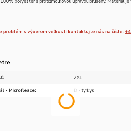
 100% polyester s protižmolkovou úpravou,brúsený. Material je vh
 problém s výberom veľkosti kontaktujte nás na čísle:
+4
etre
sť
2XL
ál - Microfleace
D - tyrkys