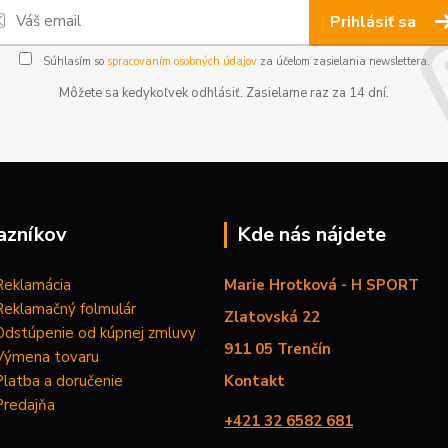
Prihlásiť sa
Súhlasím so
spracovaním osobných údajov
za účelom zasielania newslettera.
Môžete sa kedykoľvek odhlásiť. Zasielame raz za 14 dní.
azníkov
Kde nás nájdete
Reklamácia
Marie Hrotková - H SPORT
Reklamačný folmulár
Zlatovská 22
Odstúpenie od kúpnej zmluvy
911 05 Trenčín
Výmena tovaru
Platba a doručenie
Kontakt
Predajňa
+421 32 6582 681