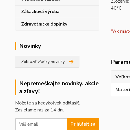
Zloženie:
40°C
Zákazková výroba
Zdravotnícke doplnky
*Ak máte
Novinky
Param
Zobraziť všetky novinky
Veľko
Nepremeškajte novinky, akcie
Materi
a zľavy!
Môžete sa kedykoľvek odhlásiť.
Zasielame raz za 14 dní.
Prihlásiť sa