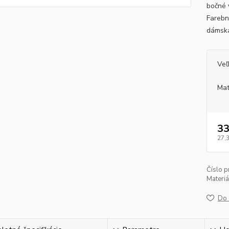
bočné 
Farebn
dámska
Veľ
Mat
33
27,
Číslo p
Materiá
Do 