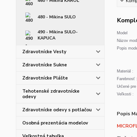
460 - Mikina KAROL
Kompl
480 - Mikina SULO
Komple
490 - Mikina SULO-
Model
KAPUCA
Názov mode
Popis mode
Zdravotnícke Vesty
Zdravotnícke Sukne
Materiál :
Zdravotnícke Plášte
Farebnosť 
Určené pre 
Tehotenské zdravotnícke
Veľkosti :
odevy
Zdravotnícke odevy s potlačou
Popis Ma
Osobná prezentácia modelov
MICROFL
Veľkostná tabuľka