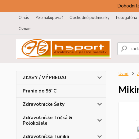
Dohodnite
O nás
Ako nakupovať
Obchodné podmienky
Fotogaléria
Oznam
Úvod
Z
ZĽAVY / VÝPREDAJ
Miki
Pranie do 95°C
Zdravotnícke Šaty
Zdravotnícke Tričká &
Polokošele
Zdravotnícka Tunika