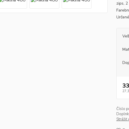
zips, 
Farebn
Určené
Veľ
Mat
Dop
33
27,
Číslo p
Doplnk
Strážiť