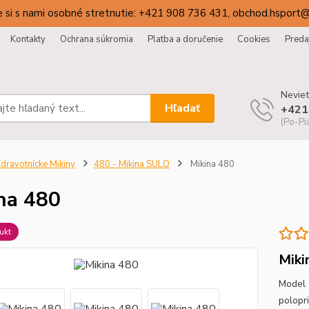
 si s nami osobné stretnutie: +421 908 736 431, obchod.hsport
Kontakty
Ochrana súkromia
Platba a doručenie
Cookies
Preda
Neviet
Hľadať
+421
(Po-Pi
dravotnícke Mikiny
480 - Mikina SULO
Mikina 480
na 480
ukt
Miki
Model 
polopri