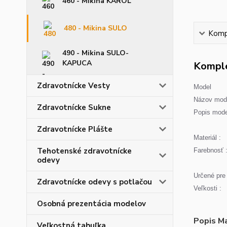
460 - Mikina KAROL
480 - Mikina SULO
Kompl
490 - Mikina SULO-
KAPUCA
Komple
Zdravotnícke Vesty
Model
Názov mode
Zdravotnícke Sukne
Popis mode
Zdravotnícke Plášte
Materiál :
Tehotenské zdravotnícke
Farebnosť 
odevy
Určené pre 
Zdravotnícke odevy s potlačou
Veľkosti :
Osobná prezentácia modelov
Popis Ma
Veľkostná tabuľka