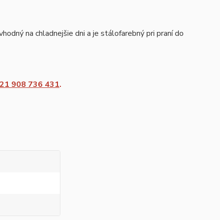
odný na chladnejšie dni a je stálofarebný pri praní do
21 908 736 431
.