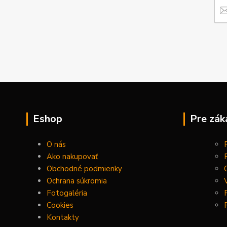
Eshop
Pre zák
O nás
Ako nakupovať
Obchodné podmienky
Ochrana súkromia
Fotogaléria
Cookies
Kontakty