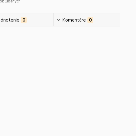
obľúbených
dnotenie
0
Komentáre
0