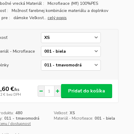
2 bočné vrecká Materiál : Microfleace (Mf) 100%PES
osť : Možnosť farebnej kombinácie materiálu a doplnkov
 pre : dámske Veľkost...
celý popis
kosť
eriál - Microfleace
lnky
,60 €
/
ks
Pridať do košíka
32 €
bez DPH
roduktu:
480
Veľkosť:
XS
y:
011 - tmavomodrá
Materiál - Microfleace:
001 - biela
 cenu / dostupnosť