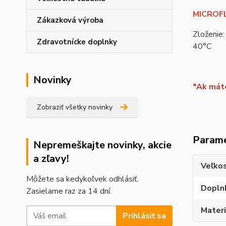
MICROFL
Zákazková výroba
Zloženie:
Zdravotnícke doplnky
40°C
Novinky
*Ak máte
Zobraziť všetky novinky
Param
Nepremeškajte novinky, akcie
a zľavy!
Veľko
Môžete sa kedykoľvek odhlásiť.
Dopln
Zasielame raz za 14 dní.
Materi
Prihlásiť sa