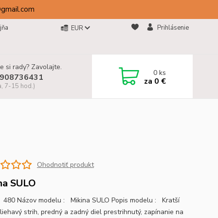
@gmail.com
jňa
Prihlásenie
EUR
e si rady? Zavolajte.
0
ks
908736431
za
0 €
a, 7-15 hod.)
Ohodnotiť produkt
na SULO
480 Názov modelu : Mikina SULO Popis modelu : Kratší
liehavý strih, predný a zadný diel prestrihnutý, zapínanie na