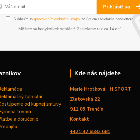
Prihlásiť sa
Súhlasím so
spracovaním osobných údajov
za účelom zasielania newslettera.
Môžete sa kedykoľvek odhlásiť. Zasielame raz za 14 dní.
azníkov
Kde nás nájdete
Reklamácia
Marie Hrotková - H SPORT
Reklamačný folmulár
Zlatovská 22
Odstúpenie od kúpnej zmluvy
911 05 Trenčín
Výmena tovaru
Platba a doručenie
Kontakt
Predajňa
+421 32 6582 681