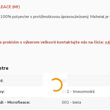
EACE (Mf)
 100% polyester s protižmolkovou úpravou,brúsený. Material je vh
 problém s výberom veľkosti kontaktujte nás na čísle:
+4
etre
sť
XS
ky
011 - tmavomodrá
ál - Microfleace
001 - biela