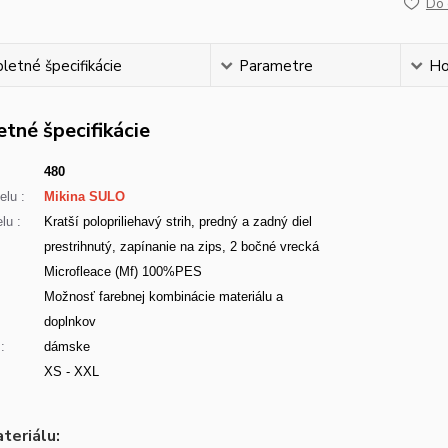
Do 
etné špecifikácie
Parametre
Ho
tné špecifikácie
480
lu :
Mikina SULO
lu :
Kratší polopriliehavý strih, predný a zadný diel
prestrihnutý, zapínanie na zips, 2 bočné vrecká
Microfleace (Mf) 100%PES
:
Možnosť farebnej kombinácie materiálu a
doplnkov
:
dámske
XS - XXL
teriálu: