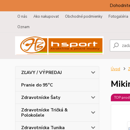
Dohodnite
O nás
Ako nakupovať
Obchodné podmienky
Fotogaléria
Oznam
Úvod
Z
ZĽAVY / VÝPREDAJ
Miki
Pranie do 95°C
Zdravotnícke Šaty
TOP prod
Zdravotnícke Tričká &
Polokošele
Zdravotnícka Tunika