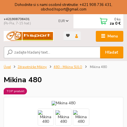
Dohodnite si s nami osobné stretnutie: +421 908 736 431,
obchod.hsport@gmail.com
0
ks
+421908736431
EUR
za
0 €
(Po-Pia, 7-15 hod.)
Menu
Hľadať
Úvod
Zdravotnícke Mikiny
480 - Mikina SULO
Mikina 480
Mikina 480
TOP produkt