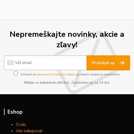
Nepremeškajte novinky, akcie a
zľavy!
Prihlásiť sa
Súhlasím so
spracovaním osobných údajov
za účelom zasielania newslettera.
Môžete sa kedykoľvek odhlásiť. Zasielame raz za 14 dní.
Eshop
O nás
Ako nakupovať