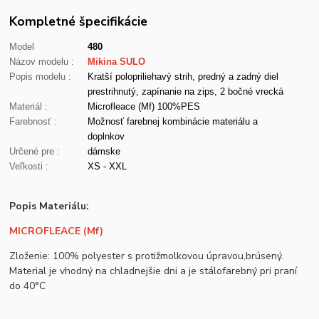
Kompletné špecifikácie
Model
480
Názov modelu :
Mikina SULO
Popis modelu :
Kratší polopriliehavý strih, predný a zadný diel
prestrihnutý, zapínanie na zips, 2 bočné vrecká
Materiál :
Microfleace (Mf) 100%PES
Farebnosť :
Možnosť farebnej kombinácie materiálu a
doplnkov
Určené pre :
dámske
Veľkosti :
XS - XXL
Popis Materiálu:
MICROFLEACE (Mf)
Zloženie: 100% polyester s protižmolkovou úpravou,brúsený.
Material je vhodný na chladnejšie dni a je stálofarebný pri praní
do 40°C