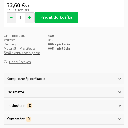
33,60 €
/
ks
27,32 €
bez DPH
Pridať do košíka
Číslo produktu:
480
Veľkosť:
XS
Doplnky:
005 - pistácia
Materiál - Microfleace:
005 - pistácia
Strážiť cenu / dostupnosť
Do obľúbených
Kompletné špecifikácie
Parametre
Hodnotenie
0
Komentáre
0