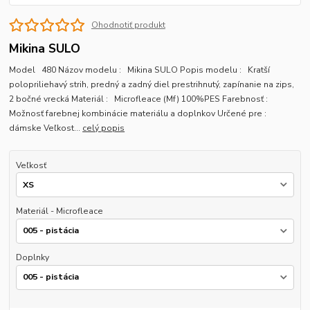
Ohodnotiť produkt
Mikina SULO
Model 480 Názov modelu : Mikina SULO Popis modelu : Kratší
polopriliehavý strih, predný a zadný diel prestrihnutý, zapínanie na zips,
2 bočné vrecká Materiál : Microfleace (Mf) 100%PES Farebnosť :
Možnosť farebnej kombinácie materiálu a doplnkov Určené pre :
dámske Veľkost...
celý popis
Veľkosť
Materiál - Microfleace
Doplnky