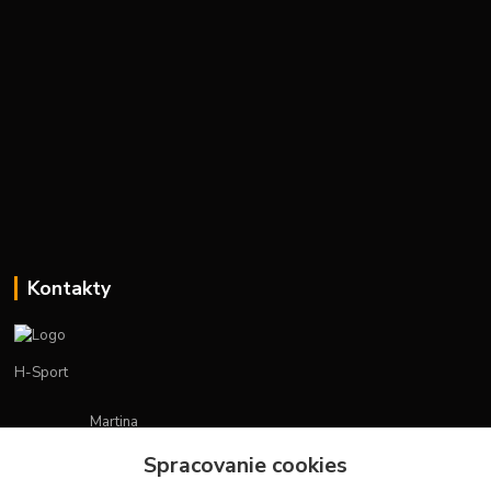
Kontakty
H-Sport
Martina
+421908736431
Spracovanie cookies
(Po-Pia, 7-15 hod.)