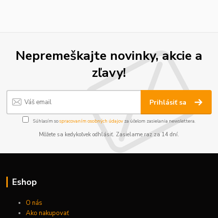
Nepremeškajte novinky, akcie a
zľavy!
Prihlásiť sa
Súhlasím so
spracovaním osobných údajov
za účelom zasielania newslettera.
Môžete sa kedykoľvek odhlásiť. Zasielame raz za 14 dní.
Eshop
O nás
Ako nakupovať