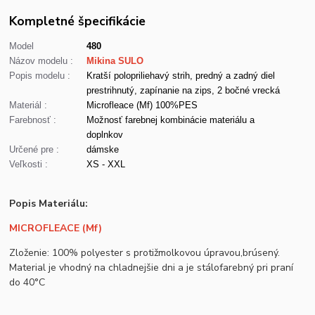
Kompletné špecifikácie
Model
480
Názov modelu :
Mikina SULO
Popis modelu :
Kratší polopriliehavý strih, predný a zadný diel
prestrihnutý, zapínanie na zips, 2 bočné vrecká
Materiál :
Microfleace (Mf) 100%PES
Farebnosť :
Možnosť farebnej kombinácie materiálu a
doplnkov
Určené pre :
dámske
Veľkosti :
XS - XXL
Popis Materiálu:
MICROFLEACE (Mf)
Zloženie: 100% polyester s protižmolkovou úpravou,brúsený.
Material je vhodný na chladnejšie dni a je stálofarebný pri praní
do 40°C