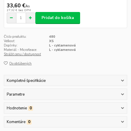
33,60 €
/
ks
27,32 €
bez DPH
Pridať do košíka
Číslo produktu:
480
Veľkosť:
XS
Doplnky:
L - cyklamenová
Materiál - Microfleace:
L - cyklamenová
Strážiť cenu / dostupnosť
Do obľúbených
Kompletné špecifikácie
Parametre
Hodnotenie
0
Komentáre
0