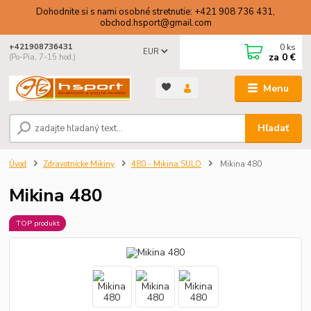
Dohodnite si s nami osobné stretnutie: +421 908 736 431,
obchod.hsport@gmail.com
0
ks
+421908736431
EUR
za
0 €
(Po-Pia, 7-15 hod.)
Menu
Hľadať
Úvod
Zdravotnícke Mikiny
480 - Mikina SULO
Mikina 480
Mikina 480
TOP produkt