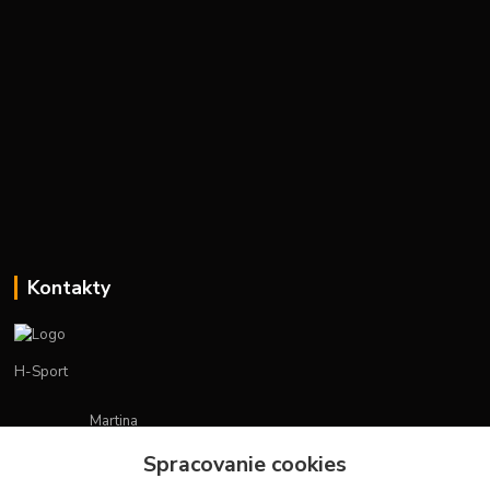
Kontakty
H-Sport
Martina
+421908736431
Spracovanie cookies
(Po-Pia, 7-15 hod.)