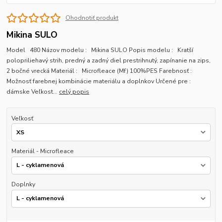
Ohodnotiť produkt
Mikina SULO
Model 480 Názov modelu : Mikina SULO Popis modelu : Kratší
polopriliehavý strih, predný a zadný diel prestrihnutý, zapínanie na zips,
2 bočné vrecká Materiál : Microfleace (Mf) 100%PES Farebnosť :
Možnosť farebnej kombinácie materiálu a doplnkov Určené pre :
dámske Veľkost...
celý popis
Veľkosť
Materiál - Microfleace
Doplnky