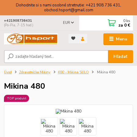
Dohodnite si s nami osobné stretnutie: +421 908 736 431,
obchod.hsport@gmail.com
0
ks
+421908736431
EUR
za
0 €
(Po-Pia, 7-15 hod.)
Menu
Hľadať
Úvod
Zdravotnícke Mikiny
480 - Mikina SULO
Mikina 480
Mikina 480
TOP produkt