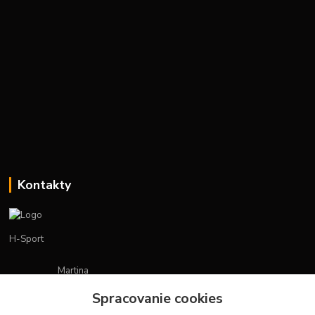
Kontakty
H-Sport
Martina
+421908736431
Spracovanie cookies
(Po-Pia, 7-15 hod.)