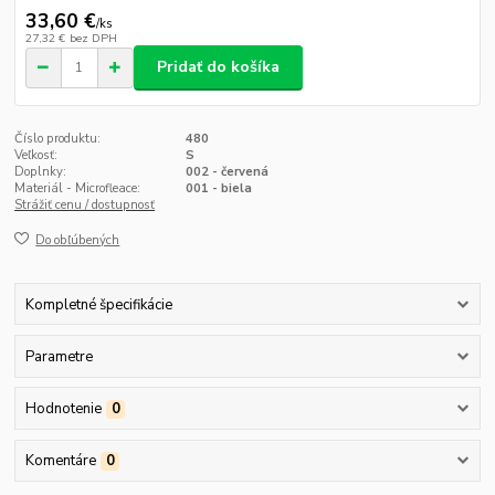
33,60 €
/
ks
27,32 €
bez DPH
Pridať do košíka
Číslo produktu:
480
Veľkosť:
S
Doplnky:
002 - červená
Materiál - Microfleace:
001 - biela
Strážiť cenu / dostupnosť
Do obľúbených
Kompletné špecifikácie
Parametre
Hodnotenie
0
Komentáre
0