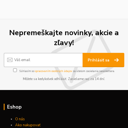
Nepremeškajte novinky, akcie a
zľavy!
Prihlásiť sa
Súhlasím so
spracovaním osobných údajov
za účelom zasielania newslettera.
Môžete sa kedykoľvek odhlásiť. Zasielame raz za 14 dní.
Eshop
O nás
Ako nakupovať