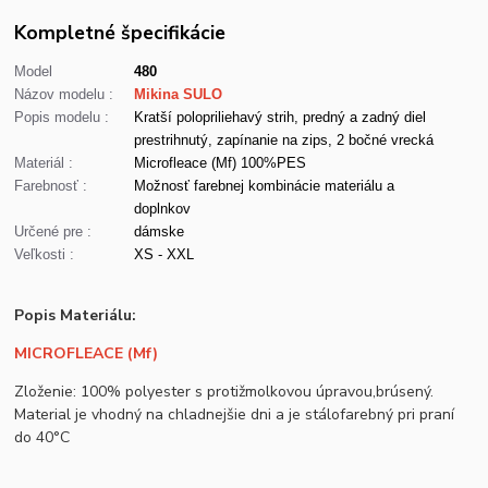
Kompletné špecifikácie
Model
480
Názov modelu :
Mikina SULO
Popis modelu :
Kratší polopriliehavý strih, predný a zadný diel
prestrihnutý, zapínanie na zips, 2 bočné vrecká
Materiál :
Microfleace (Mf) 100%PES
Farebnosť :
Možnosť farebnej kombinácie materiálu a
doplnkov
Určené pre :
dámske
Veľkosti :
XS - XXL
Popis Materiálu:
MICROFLEACE (Mf)
Zloženie: 100% polyester s protižmolkovou úpravou,brúsený.
Material je vhodný na chladnejšie dni a je stálofarebný pri praní
do 40°C