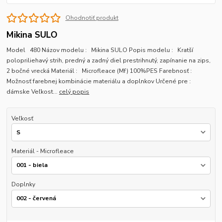
Ohodnotiť produkt
Mikina SULO
Model 480 Názov modelu : Mikina SULO Popis modelu : Kratší
polopriliehavý strih, predný a zadný diel prestrihnutý, zapínanie na zips,
2 bočné vrecká Materiál : Microfleace (Mf) 100%PES Farebnosť :
Možnosť farebnej kombinácie materiálu a doplnkov Určené pre :
dámske Veľkost...
celý popis
Veľkosť
Materiál - Microfleace
Doplnky