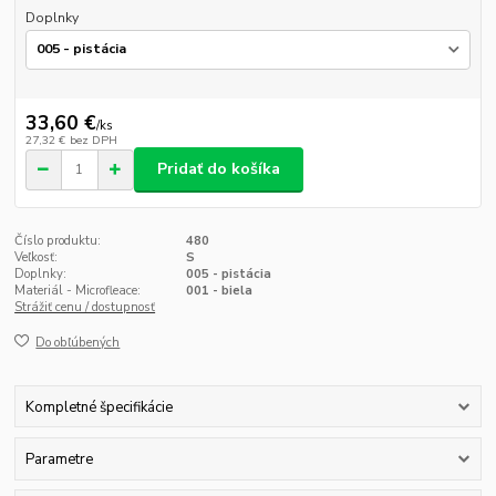
Doplnky
33,60 €
/
ks
27,32 €
bez DPH
Pridať do košíka
Číslo produktu:
480
Veľkosť:
S
Doplnky:
005 - pistácia
Materiál - Microfleace:
001 - biela
Strážiť cenu / dostupnosť
Do obľúbených
Kompletné špecifikácie
Parametre