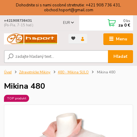
Dohodnite si s nami osobné stretnutie: +421 908 736 431,
obchod.hsport@gmail.com
0
ks
+421908736431
EUR
za
0 €
(Po-Pia, 7-15 hod.)
Menu
Hľadať
Úvod
Zdravotnícke Mikiny
480 - Mikina SULO
Mikina 480
Mikina 480
TOP produkt