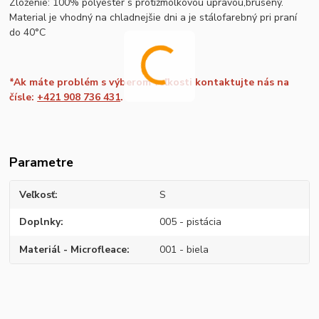
Zloženie: 100% polyester s protižmolkovou úpravou,brúsený.
Material je vhodný na chladnejšie dni a je stálofarebný pri praní
do 40°C
*Ak máte problém s výberom veľkosti kontaktujte nás na
čísle:
+421 908 736 431
.
Parametre
Veľkosť
S
Doplnky
005 - pistácia
Materiál - Microfleace
001 - biela