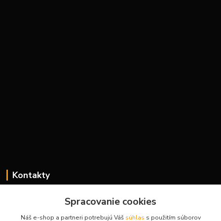
Kontakty
Spracovanie cookies
H-Sport
Náš e-shop a partneri potrebujú Váš
súhlas
s použitím súborov