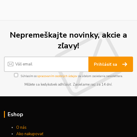
Nepremeškajte novinky, akcie a
zľavy!
Prihlásiť sa
Súhlasím so
spracovaním osobných údajov
za účelom zasielania newslettera.
Môžete sa kedykoľvek odhlásiť. Zasielame raz za 14 dní.
Eshop
O nás
Ako nakupovať