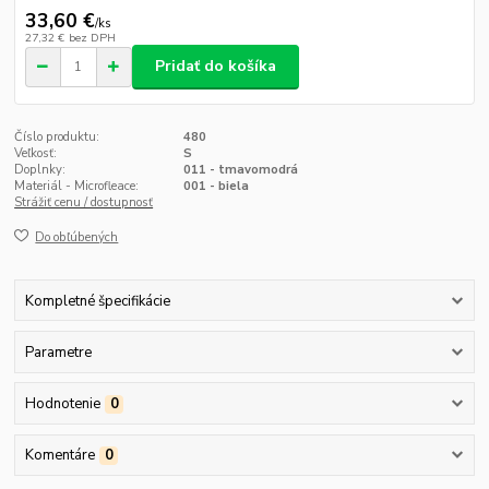
33,60 €
/
ks
27,32 €
bez DPH
Pridať do košíka
Číslo produktu:
480
Veľkosť:
S
Doplnky:
011 - tmavomodrá
Materiál - Microfleace:
001 - biela
Strážiť cenu / dostupnosť
Do obľúbených
Kompletné špecifikácie
Parametre
Hodnotenie
0
Komentáre
0