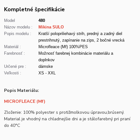
Kompletné špecifikácie
Model
480
Názov modelu :
Mikina SULO
Popis modelu :
Kratší polopriliehavý strih, predný a zadný diel
prestrihnutý, zapínanie na zips, 2 bočné vrecká
Materiál :
Microfleace (Mf) 100%PES
Farebnosť :
Možnosť farebnej kombinácie materiálu a
doplnkov
Určené pre :
dámske
Veľkosti :
XS - XXL
Popis Materiálu:
MICROFLEACE (Mf)
Zloženie: 100% polyester s protižmolkovou úpravou,brúsený.
Material je vhodný na chladnejšie dni a je stálofarebný pri praní
do 40°C