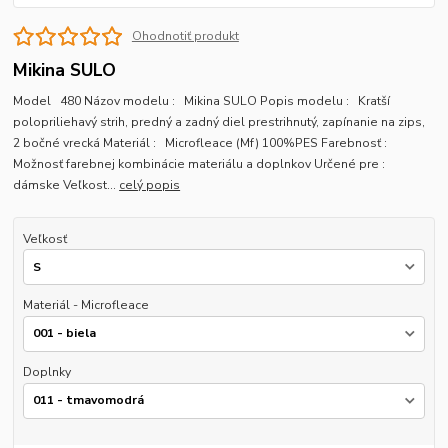
Ohodnotiť produkt
Mikina SULO
Model 480 Názov modelu : Mikina SULO Popis modelu : Kratší
polopriliehavý strih, predný a zadný diel prestrihnutý, zapínanie na zips,
2 bočné vrecká Materiál : Microfleace (Mf) 100%PES Farebnosť :
Možnosť farebnej kombinácie materiálu a doplnkov Určené pre :
dámske Veľkost...
celý popis
Veľkosť
Materiál - Microfleace
Doplnky