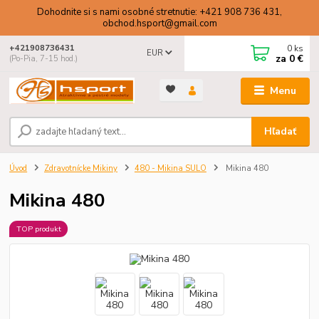
Dohodnite si s nami osobné stretnutie: +421 908 736 431,
obchod.hsport@gmail.com
0
ks
+421908736431
EUR
za
0 €
(Po-Pia, 7-15 hod.)
Menu
Hľadať
Úvod
Zdravotnícke Mikiny
480 - Mikina SULO
Mikina 480
Mikina 480
TOP produkt