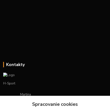
Kontakty
H-Sport
Martina
+421908736431
Spracovanie cookies
(Po-Pia, 7-15 hod.)