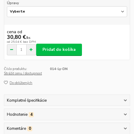
Úpravy
cena od
30,80 €
/
ks
od
25,04 €
bez DPH
Pridať do košíka
Číslo produktu:
014-Ly-DN
Strážiť cenu / dostupnosť
Do obľúbených
Kompletné špecifikácie
Hodnotenie
4
Komentáre
0