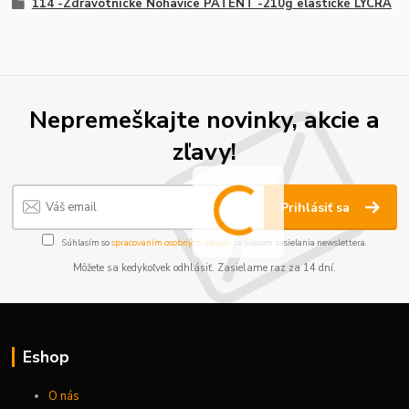
114 -Zdravotnícke Nohavice PATENT -210g elastické LYCRA
Nepremeškajte novinky, akcie a
zľavy!
Prihlásiť sa
Súhlasím so
spracovaním osobných údajov
za účelom zasielania newslettera.
Môžete sa kedykoľvek odhlásiť. Zasielame raz za 14 dní.
Eshop
O nás