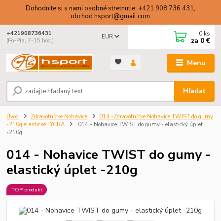
Dohodnite si s nami osobné stretnutie: +421 908 736 431,
obchod.hsport@gmail.com
0
ks
+421908736431
EUR
za
0 €
(Po-Pia, 7-15 hod.)
Menu
Hľadať
Úvod
Zdravotnícke Nohavice
014 -Zdravotnícke Nohavice TWIST do gumy
-210g elastické LYCRA
014 - Nohavice TWIST do gumy - elastický úplet
-210g
014 - Nohavice TWIST do gumy -
elastický úplet -210g
TOP produkt