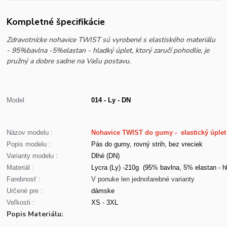
Kompletné špecifikácie
Zdravotnícke nohavice TWIST sú vyrobené s elastiského materiálu
- 95%bavlna -5%elastan - hladký úplet, ktorý zaručí pohodlie, je
pružný a dobre sadne na Vašu postavu.
Model
014 - Ly - DN
Názov modelu :
Nohavice TWIST do gumy - elastický úplet
Popis modelu :
Pás do gumy, rovný strih, bez vreciek
Varianty modelu :
Dlhé (DN)
Materiál :
Lycra (Ly) -210g (95% bavlna, 5% elastan - hl
Farebnosť :
V ponuke len jednofarebné varianty
Určené pre :
dámske
Veľkosti :
XS - 3XL
Popis Materiálu: