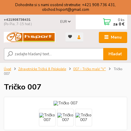
Dohodnite si s nami osobné stretnutie: +421 908 736 431,
obchod.hsport@gmail.com
0
ks
+421908736431
EUR
za
0 €
(Po-Pia, 7-15 hod.)
Menu
Hľadať
Úvod
Zdravotnícke Tričká & Polokošele
007 - Tričko malé "V"
Tričko
007
Tričko 007