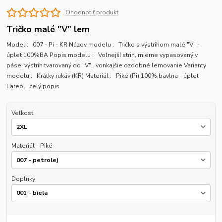
Ohodnotiť produkt
Tričko malé "V" lem
Model : 007 - Pi - KR Názov modelu : Tričko s výstrihom malé "V" -
úplet 100%BA Popis modelu : Voľnejší strih, mierne vypasovaný v
páse, výstrih tvarovaný do "V", vonkajšie ozdobné lemovanie Varianty
modelu : Krátky rukáv (KR) Materiál : Piké (Pi) 100% bavlna - úplet
Fareb...
celý popis
Veľkosť
Materiál - Piké
Doplnky