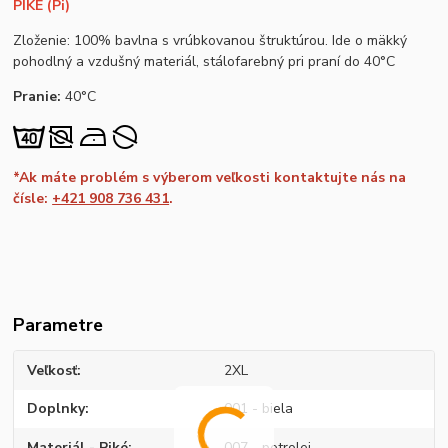
PIKÉ (Pi)
Zloženie: 100% bavlna s vrúbkovanou štruktúrou. Ide o mäkký
pohodlný a vzdušný materiál, stálofarebný pri praní do 40°C
Pranie:
40°C
*Ak máte problém s výberom veľkosti kontaktujte nás na
čísle:
+421 908 736 431
.
Parametre
Veľkosť
2XL
Doplnky
001 - biela
Materiál - Piké
007 - petrolej