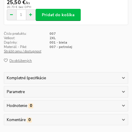
25,50 €
/
ks
20,73 €
bez DPH
Pridať do košíka
Číslo produktu:
007
Veľkosť:
2XL
Doplnky:
001 - biela
Materiál - Piké:
007 - petrolej
Strážiť cenu / dostupnosť
Do obľúbených
Kompletné špecifikácie
Parametre
Hodnotenie
0
Komentáre
0