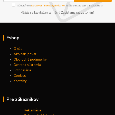
Súhlasím so
spracovaním osobných údajov
za účelom zasielania newslettera.
Môžete sa kedykoľvek odhlásiť. Zasielame raz za 14 dní.
Eshop
O nás
Ako nakupovať
Obchodné podmienky
Ochrana súkromia
Fotogaléria
Cookies
Kontakty
Pre zákazníkov
Reklamácia