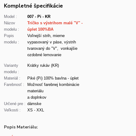
Kompletné špecifikácie
Model :
007 - Pi - KR
Názov
Tričko s výstrihom malé "V" -
modelu :
úplet 100%BA
Popis
Voľnejší strih, mierne
modelu :
vypasovaný v páse, výstrih
tvarovaný do "V", vonkajšie
ozdobné lemovanie
Varianty
Krátky rukáv (KR)
modelu :
Materiál :
Piké (Pi) 100% bavlna - úplet
Farebnosť :
Možnosť farebnej kombinácie
materiálu
a doplnkov
Určené pre :
dámske
Veľkosti :
XS - XXL
Popis Materiálu: