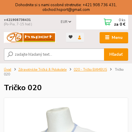
Dohodnite si s nami osobné stretnutie: +421 908 736 431,
obchod.hsport@gmail.com
0
ks
+421908736431
EUR
za
0 €
(Po-Pia, 7-15 hod.)
Menu
Hľadať
Úvod
Zdravotnícke Tričká & Polokošele
020 - Tričko BAMBUS
Tričko
020
Tričko 020