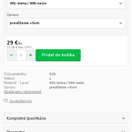
Úpravy
29 €
/
ks
23,58 €
bez DPH
Pridať do košíka
Číslo produktu:
020
Veľkosť:
L
Materiál - Lycra:
001-biela / 006-neón
Úpravy:
predĺženie +5cm
Strážiť cenu / dostupnosť
Do obľúbených
Kompletné špecifikácie