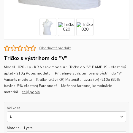
Ohodnotiť produkt
Tričko s výstrihom do "V"
Model 020 - Ly - KR Názov modelu : Tričko do "V" BAMBUS - elastický
úplet - 210g Popis modelu : Priliehavý strih, lemovaný výstrih do "V"
Varianty modelu : Krátky rukáv (KR) Materiál : Lycra (Ly) -210g (95%
bavlna, 5% elastan) Farebnosť : Možnosť farebnej kombinácie
materiál...
celý popis
Veľkosť
Materiál - Lycra