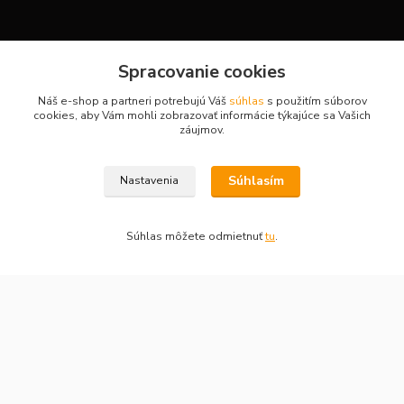
Kontakty
Spracovanie cookies
Náš e-shop a partneri potrebujú Váš
súhlas
s použitím súborov
cookies, aby Vám mohli zobrazovať informácie týkajúce sa Vašich
záujmov.
H-Sport
Martina
Súhlasím
Nastavenia
+421908736431
(Po-Pia, 7-15 hod.)
Súhlas môžete odmietnuť
tu
.
obchod.hsport@gmail.com
Vytvorené na
Eshop-rychlo.sk