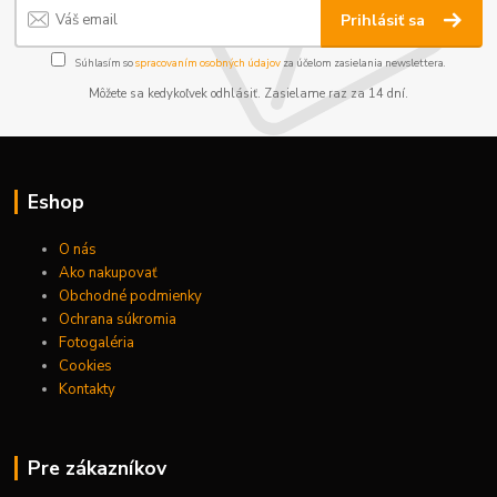
Prihlásiť sa
Súhlasím so
spracovaním osobných údajov
za účelom zasielania newslettera.
Môžete sa kedykoľvek odhlásiť. Zasielame raz za 14 dní.
Eshop
O nás
Ako nakupovať
Obchodné podmienky
Ochrana súkromia
Fotogaléria
Cookies
Kontakty
Pre zákazníkov