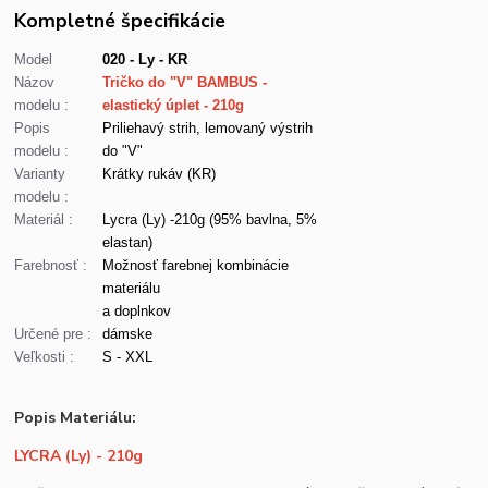
Kompletné špecifikácie
Model
020 - Ly - KR
Názov
Tričko do "V" BAMBUS -
modelu :
elastický úplet - 210g
Popis
Priliehavý strih, lemovaný výstrih
modelu :
do "V"
Varianty
Krátky rukáv (KR)
modelu :
Materiál :
Lycra (Ly) -210g (95% bavlna, 5%
elastan)
Farebnosť :
Možnosť farebnej kombinácie
materiálu
a doplnkov
Určené pre :
dámske
Veľkosti :
S - XXL
Popis Materiálu:
LYCRA (Ly) - 210g