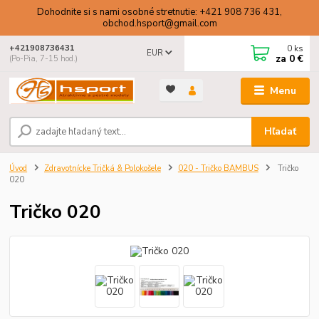
Dohodnite si s nami osobné stretnutie: +421 908 736 431,
obchod.hsport@gmail.com
0
ks
+421908736431
EUR
za
0 €
(Po-Pia, 7-15 hod.)
Menu
Hľadať
Úvod
Zdravotnícke Tričká & Polokošele
020 - Tričko BAMBUS
Tričko
020
Tričko 020