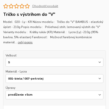
Ohodnotiť produkt
Tričko s výstrihom do "V"
Model 020 - Ly - KR Názov modelu : Tričko do "V" BAMBUS - elastický
úplet - 210g Popis modelu : Priliehavý strih, lemovaný výstrih do "V"
Varianty modelu : Krátky rukáv (KR) Materiál : Lycra (Ly) -210g (95%
bavlna, 5% elastan) Farebnosť : Možnosť farebnej kombinácie
materiál...
celý popis
Veľkosť
Materiál - Lycra
Úpravy