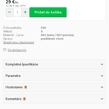
29 €
/
ks
23,58 €
bez DPH
Pridať do košíka
Číslo produktu:
020
Veľkosť:
S
Materiál - Lycra:
001-biela / 007-petrolej
Úpravy:
predĺženie +5cm
Strážiť cenu / dostupnosť
Do obľúbených
Kompletné špecifikácie
Parametre
Hodnotenie
0
Komentáre
0