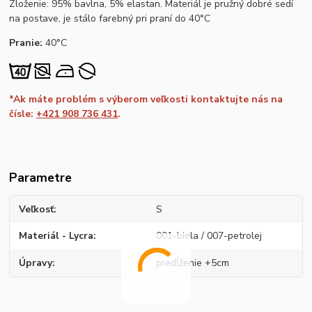
Zloženie: 95% bavlna, 5% elastan. Materiál je pružný dobré sedí
na postave, je stálo farebný pri praní do 40°C
Pranie:
40°C
*Ak máte problém s výberom veľkosti kontaktujte nás na
čísle:
+421 908 736 431
.
Parametre
Veľkosť
S
Materiál - Lycra
001-biela / 007-petrolej
Úpravy
predĺženie +5cm