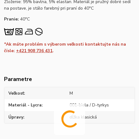
Zloženie: 95% bavlna, 5% elastan. Materiál je pružný dobré sedí
na postave, je stálo farebný pri praní do 40°C
Pranie:
40°C
*Ak máte problém s výberom veľkosti kontaktujte nás na
čísle:
+421 908 736 431
.
Parametre
Veľkosť
M
Materiál - Lycra
001-biela / D-tyrkys
Úpravy
dĺžka klasická