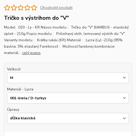
Ohodnotiť produkt
Tričko s výstrihom do "V"
Model 020 - Ly - KR Názov modelu : Tričko do "V" BAMBUS - elastický
úplet - 210g Popis modelu : Priliehavý strih, lemovaný výstrih do "V"
Varianty modelu : Krátky rukáv (KR) Materiál : Lycra (Ly) -210g (95%
bavlna, 5% elastan) Farebnosť : Možnosť farebnej kombinácie
materiál...
celý popis
Veľkosť
Materiál - Lycra
Úpravy