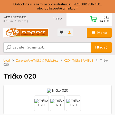
Dohodnite si s nami osobné stretnutie: +421 908 736 431,
obchod.hsport@gmail.com
0
ks
+421908736431
EUR
za
0 €
(Po-Pia, 7-15 hod.)
Menu
Hľadať
Úvod
Zdravotnícke Tričká & Polokošele
020 - Tričko BAMBUS
Tričko
020
Tričko 020