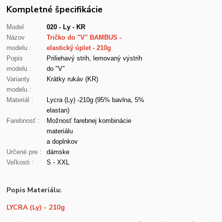
Kompletné špecifikácie
Model
020 - Ly - KR
Názov
Tričko do "V" BAMBUS -
modelu :
elastický úplet - 210g
Popis
Priliehavý strih, lemovaný výstrih
modelu :
do "V"
Varianty
Krátky rukáv (KR)
modelu :
Materiál :
Lycra (Ly) -210g (95% bavlna, 5%
elastan)
Farebnosť :
Možnosť farebnej kombinácie
materiálu
a doplnkov
Určené pre :
dámske
Veľkosti :
S - XXL
Popis Materiálu:
LYCRA (Ly) - 210g