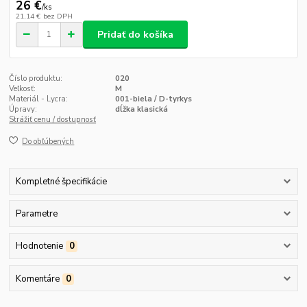
26 €
/
ks
21,14 €
bez DPH
Pridať do košíka
Číslo produktu:
020
Veľkosť:
M
Materiál - Lycra:
001-biela / D-tyrkys
Úpravy:
dĺžka klasická
Strážiť cenu / dostupnosť
Do obľúbených
Kompletné špecifikácie
Parametre
Hodnotenie
0
Komentáre
0