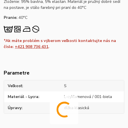
Zloženie: 95% bavlna, 5% elastan. Materiál je pružný dobré sedí
na postave, je stálo farebný pri praní do 40°C
Pranie:
40°C
*Ak máte problém s výberom veľkosti kontaktujte nás na
čísle:
+421 908 736 431
.
Parametre
Veľkosť
S
Materiál - Lycra
L-cyklamenová / 001-biela
Úpravy
dĺžka klasická