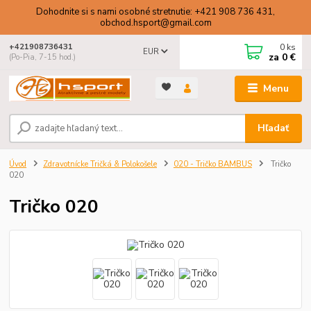
Dohodnite si s nami osobné stretnutie: +421 908 736 431,
obchod.hsport@gmail.com
0
ks
+421908736431
EUR
za
0 €
(Po-Pia, 7-15 hod.)
Menu
Hľadať
Úvod
Zdravotnícke Tričká & Polokošele
020 - Tričko BAMBUS
Tričko
020
Tričko 020