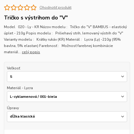
Ohodnotiť produkt
Tričko s výstrihom do "V"
Model 020 - Ly - KR Názov modelu : Tričko do "V" BAMBUS - elastický
úplet - 210g Popis modelu : Priliehavý strih, lemovaný výstrih do "V"
Varianty modelu : Krátky rukáv (KR) Materiál : Lycra (Ly) -210g (95%
bavlna, 5% elastan) Farebnosť : Možnosť farebnej kombinácie
materiál...
celý popis
Veľkosť
Materiál - Lycra
Úpravy