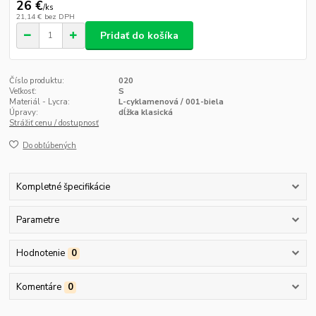
26 €
/
ks
21,14 €
bez DPH
Pridať do košíka
Číslo produktu:
020
Veľkosť:
S
Materiál - Lycra:
L-cyklamenová / 001-biela
Úpravy:
dĺžka klasická
Strážiť cenu / dostupnosť
Do obľúbených
Kompletné špecifikácie
Parametre
Hodnotenie
0
Komentáre
0