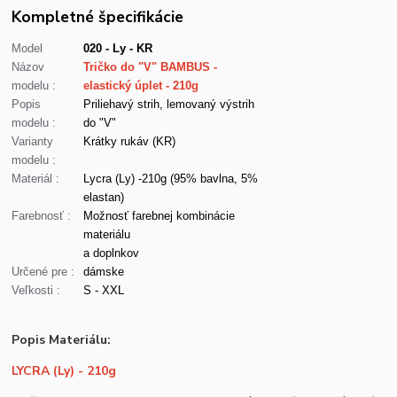
Kompletné špecifikácie
Model
020 - Ly - KR
Názov
Tričko do "V" BAMBUS -
modelu :
elastický úplet - 210g
Popis
Priliehavý strih, lemovaný výstrih
modelu :
do "V"
Varianty
Krátky rukáv (KR)
modelu :
Materiál :
Lycra (Ly) -210g (95% bavlna, 5%
elastan)
Farebnosť :
Možnosť farebnej kombinácie
materiálu
a doplnkov
Určené pre :
dámske
Veľkosti :
S - XXL
Popis Materiálu:
LYCRA (Ly) - 210g