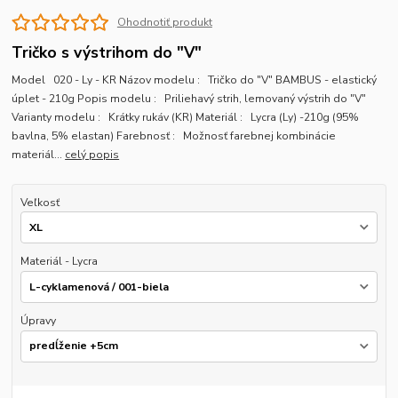
Ohodnotiť produkt
Tričko s výstrihom do "V"
Model 020 - Ly - KR Názov modelu : Tričko do "V" BAMBUS - elastický
úplet - 210g Popis modelu : Priliehavý strih, lemovaný výstrih do "V"
Varianty modelu : Krátky rukáv (KR) Materiál : Lycra (Ly) -210g (95%
bavlna, 5% elastan) Farebnosť : Možnosť farebnej kombinácie
materiál...
celý popis
Veľkosť
Materiál - Lycra
Úpravy