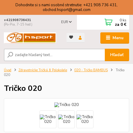
Dohodnite si s nami osobné stretnutie: +421 908 736 431,
obchod.hsport@gmail.com
0
ks
+421908736431
EUR
za
0 €
(Po-Pia, 7-15 hod.)
Menu
Hľadať
Úvod
Zdravotnícke Tričká & Polokošele
020 - Tričko BAMBUS
Tričko
020
Tričko 020