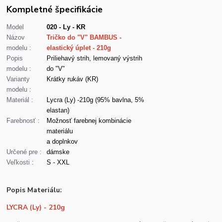
Kompletné špecifikácie
Model
020 - Ly - KR
Názov
Tričko do "V" BAMBUS -
modelu :
elastický úplet - 210g
Popis
Priliehavý strih, lemovaný výstrih
modelu :
do "V"
Varianty
Krátky rukáv (KR)
modelu :
Materiál :
Lycra (Ly) -210g (95% bavlna, 5%
elastan)
Farebnosť :
Možnosť farebnej kombinácie
materiálu
a doplnkov
Určené pre :
dámske
Veľkosti :
S - XXL
Popis Materiálu:
LYCRA (Ly) - 210g