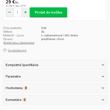
29 €
/
ks
23,58 €
bez DPH
Pridať do košíka
Číslo produktu:
020
Veľkosť:
XL
Materiál - Lycra:
L-cyklamenová / 001-biela
Úpravy:
predĺženie +5cm
Strážiť cenu / dostupnosť
Do obľúbených
Kompletné špecifikácie
Parametre
Hodnotenie
0
Komentáre
0