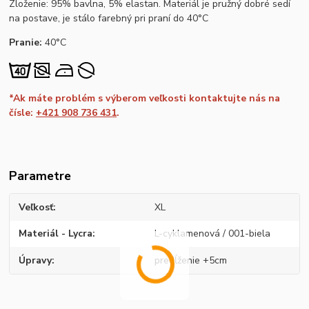
Zloženie: 95% bavlna, 5% elastan. Materiál je pružný dobré sedí
na postave, je stálo farebný pri praní do 40°C
Pranie:
40°C
*Ak máte problém s výberom veľkosti kontaktujte nás na
čísle:
+421 908 736 431
.
Parametre
Veľkosť
XL
Materiál - Lycra
L-cyklamenová / 001-biela
Úpravy
predĺženie +5cm